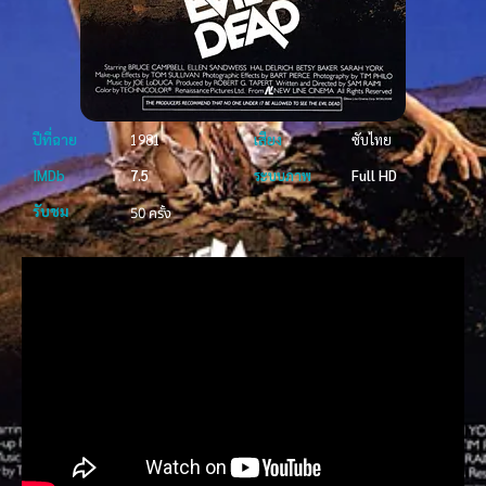
ปีที่ฉาย
1981
เสียง
ซับไทย
IMDb
7.5
ระบบภาพ
Full HD
รับชม
50 ครั้ง