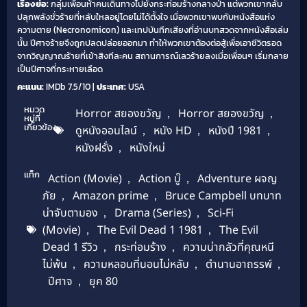
เรื่องย่อ:
กลุ่มเพื่อนห้าคนเดินทางไปยังกระท่อมร้างกลางป่า แต่พวกเขากลับ
ปลุกพลังชั่วร้ายที่หลับใหลอยู่โดยไม่ได้ตั้งใจ เมื่อพวกเขาพบกับหนังสือแห่ง
ความตาย (Necronomicon) และเทปบันทึกเสียงที่อ่านบทสวดจากหนังสือเล่ม
นั้น ปีศาจร้ายจึงถูกปลดปล่อยออกมา ทำให้พวกเขาต้องต่อสู้เพื่อเอาชีวิตรอด
จากวิญญาณร้ายที่เข้าสิงทีละคน สถานการณ์เลวร้ายลงเมื่อเพื่อนๆ เริ่มกลาย
เป็นปีศาจที่กระหายเลือด
คะแนน:
IMDb 7.5/10 |
ประเทศ:
USA
หมวด
Horror สยองขวัญ
,
Horror สยองขวัญ
,
หมู่ที่
เกี่ยวข้อง
ดูหนังออนไลน์
,
หนัง HD
,
หนังปี 1981
,
หนังฝรั่ง
,
หนังใหม่
แท็ก
Action (Movie)
,
Action บู๊
,
Adventure ผจญ
ภัย
,
Amazon prime
,
Bruce Campbell บทบาท
น่าจับตามอง
,
Drama (Series)
,
Sci-Fi
(Movie)
,
The Evil Dead 1 1981
,
The Evil
Dead 1 รีวิว
,
กระท่อมร้าง
,
ความน่ากลัวที่คุณหนี
ไม่พ้น
,
ความหลอนที่นอนไม่หลับ
,
ตำนานอาถรรพ์
,
ปีศาจ
,
ยุค 80