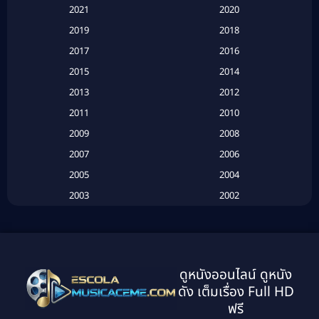
Based on a True Story สร้างจากเรื่องจริง
(2)
2021
2020
2019
2018
Based on a True Story เรื่องจริง
(20)
2017
2016
Based on a True Story เรื่องจริง
(16)
2015
2014
2013
2012
Based on Novel
(6)
2011
2010
Betrayal
(1)
2009
2008
Biography
(3)
2007
2006
2005
2004
Biography ชีวประวัติ
(26)
2003
2002
Biography ชีวิตจริง
(41)
2001
2000
1999
1998
Black Comedy
(10)
1997
1996
Classic หนังคลาสสิก
(134)
ดูหนังออนไลน์ ดูหนัง
1995
1994
ดัง เต็มเรื่อง Full HD
Classic หนังคลาสสิก
(21)
1993
1992
ฟรี