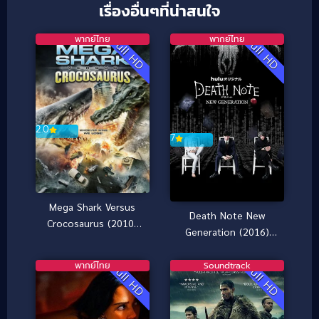
เรื่องอื่นๆที่น่าสนใจ
พากย์ไทย
พากย์ไทย
Full HD
Full HD
2.0
7
Mega Shark Versus
Death Note New
Crocosaurus (2010)
Generation (2016)
ศึกฉลามยักษ์ปะทะ
ปฐมบท สมุดมรณะ [ซับ
จระเข้ล้านปี
ไทย]
พากย์ไทย
Soundtrack
Full HD
Full HD