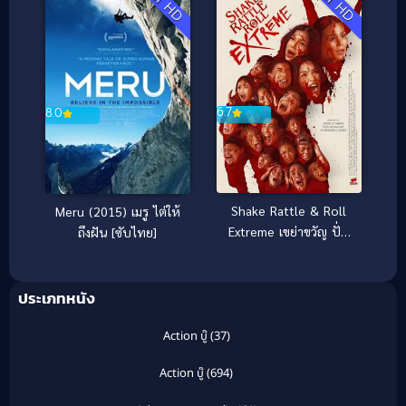
Full HD
Full HD
6.7
8.0
Shake Rattle & Roll
Meru (2015) เมรู ไต่ให้
Extreme เขย่าขวัญ ปั่น
ถึงฝัน [ซับไทย]
ประสาท (2023)
ประเภทหนัง
Action บู๊
(37)
Action บู๊
(694)