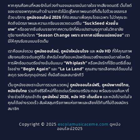
1991
1990
Classic หนังคลาสสิก
(25)
หากคุณคือคนที่หลงรักในท่วงทำนองและแรงบันดาลใจจากเสียงดนตรี เว็บไซต์
1989
1988
ของเราขอพาทุกคนก้าวข้ามจากตัวโน้ตสู่โลกภาพยนตร์ที่เต็มไปด้วยอรรถรส
Comedy ตลก
(46)
ด้วยบริการ
ดูหนังออนไลน์ 2026
ที่คัดสรรมาเพื่อคุณโดยเฉพาะ ไม่ว่าคุณจะ
1987
1986
คิดถึงมิตรภาพและความเกรียนของวงดนตรีใน
“SuckSeed ห่วยขั้น
1985
1984
Comedy ตลก
(515)
เทพ”
หรืออยากซึมซับบรรยากาศความรักที่ผันแปรตามฤดูกาลในวิทยาลัย
ดุริยางคศิลป์จาก
“Season Change เพราะอากาศเปลี่ยนแปลงบ่อย”
เรา
1983
1982
มีให้คุณรับชมแบบจัดเต็ม
Comedy ตลกขบขัน
(4)
1981
1980
เราคือแหล่งรวม
ดูหนังออนไลน์, ดูหนังใหม่ชนโรง
และ
หนัง HD
ที่ให้คุณภาพ
1979
Coming of Age ก้าวพ้นวัย
(1)
1978
เสียงคมชัดระดับสตูดิโอ สำหรับใครที่ชอบหนังฝรั่งแนวสร้างแรงบันดาลใจหรือ
การฝึกซ้อมดนตรีอย่างเข้มข้นแบบ
“Whiplash”
หรือหนังรักที่ใช้ดนตรีเชื่อม
1976
1975
Coming-of-Age
(3)
ใจอย่าง
“Begin Again”
และ
“La La Land”
คุณสามารถเลือกชมได้แบบไม่
1974
1972
สะดุด รองรับทุกอุปกรณ์ ทั้งมือถือและสมาร์ททีวี
Coming-of-age ชีวิตวัยรุ่น
(21)
1971
1970
เว็บดูหนังของเราเน้นการรวมหมวดหมู่
ดูหนังออนไลน์ฟรี, ดูหนังพากย์ไทย,
หนังซับไทย
รวมถึงซีรีส์ใหม่ที่โดดเด่นเรื่องดนตรีประกอบ พร้อมระบบค้นหาที่
1969
1968
Community
(1)
ง่ายช่วยให้คุณเข้าถึง
ดูหนังใหม่ 2026, หนัง HD เต็มเรื่อง
และหนังโปรดในใจ
1964
1963
คุณได้อย่างรวดเร็ว สัมผัสสุนทรียภาพแห่งภาพและเสียงได้ทันทีไม่ต้องสมัคร
Crime อาชญากรรม
(78)
สมาชิก
1962
1956
1954
1950
Crime อาชญากรรม
(289)
Copyright © 2025
escolamusicaceme.com
ดูหนัง
1940
ออนไลน์2025
Cult Film
(4)