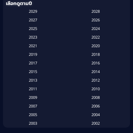
เลือกดูตามปี
Anthology
(1)
2029
2028
Apple TV
(20)
2027
2026
2025
2024
Apple TV+
(120)
2023
2022
Based on a True Story สร้างจากเรื่องจริง
(2)
2021
2020
2019
2018
Based on a True Story เรื่องจริง
(16)
2017
2016
Based on a True Story เรื่องจริง
(20)
2015
2014
2013
2012
Based on Novel
(6)
2011
2010
Betrayal
(1)
2009
2008
Biography
(3)
2007
2006
2005
2004
Biography ชีวประวัติ
(26)
2003
2002
Biography ชีวิตจริง
(41)
2001
2000