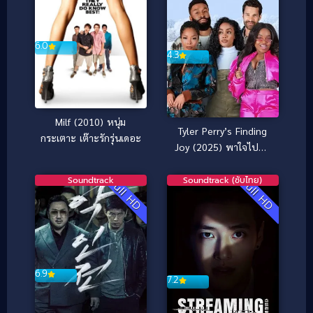
6.0
4.3
Milf (2010) หนุ่ม
Tyler Perry’s Finding
กระเตาะ เต๊าะรักรุ่นเดอะ
Joy (2025) พาใจไปหา
จอย
Soundtrack
Soundtrack (ซับไทย)
Full HD
Full HD
6.9
7.2