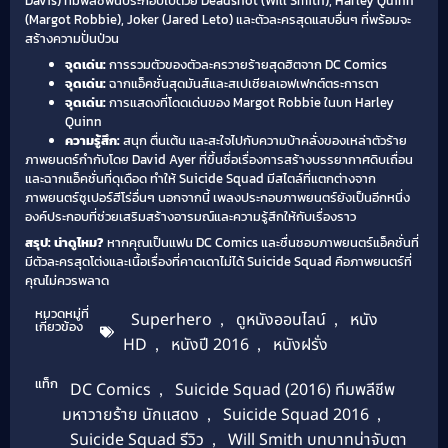
Davis) ทีมพลีชีพนี้ประกอบไปด้วย Deadshot (Will Smith), Harley Quinn
(Margot Robbie), Joker (Jared Leto) และตัวละครสุดแสบอื่นๆ ที่พร้อมจะ
สร้างความปั่นป่วน
จุดเด่น:
การรวมตัวของตัวละครวายร้ายสุดฮิตจาก DC Comics
จุดเด่น:
ฉากแอ็คชั่นสุดมันส์และสเปเชียลเอฟเฟกต์ตระการตา
จุดเด่น:
การแสดงที่โดดเด่นของ Margot Robbie ในบท Harley
Quinn
ความรู้สึก:
สนุก ตื่นเต้น และสะใจไปกับความบ้าคลั่งของเหล่าตัวร้าย
ภาพยนตร์กำกับโดย David Ayer ที่ขึ้นชื่อเรื่องการสร้างบรรยากาศดิบเถื่อน
และฉากแอ็คชั่นที่ดุเดือด ทำให้ Suicide Squad มีสไตล์ที่แตกต่างจาก
ภาพยนตร์ซูเปอร์ฮีโร่อื่นๆ นอกจากนี้ เพลงประกอบภาพยนตร์ยังเป็นอีกหนึ่ง
องค์ประกอบที่ช่วยเสริมสร้างอารมณ์และความรู้สึกให้กับเรื่องราว
สรุป: น่าดูไหม?
หากคุณเป็นแฟน DC Comics และชื่นชอบภาพยนตร์แอ็คชั่นที่
มีตัวละครสุดโต่งและเนื้อเรื่องที่คาดเดาไม่ได้ Suicide Squad คือภาพยนตร์ที่
คุณไม่ควรพลาด
หมวดหมู่ที่
Superhero
,
ดูหนังออนไลน์
,
หนัง
เกี่ยวข้อง
HD
,
หนังปี 2016
,
หนังฝรั่ง
แท็ก
DC Comics
,
Suicide Squad (2016) ทีมพลีชีพ
มหาวายร้าย นักแสดง
,
Suicide Squad 2016
,
Suicide Squad รีวิว
,
Will Smith บทบาทน่าจับตา