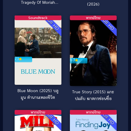
Tragedy Of Moriah
(2026)
Wilson วามจริงและ
โศกนาฏกรรมของโมไร
Soundtrack
พากย์ไทย
Full HD
Full HD
อาห์ วิลสัน (2026)
7.1
6.3
Blue Moon (2025) บลู
True Story (2015) แกะ
มูน ตำนานเพลงชีวิต
ปมลับ ฆาตกรซ่อนชื่อ
พากย์ไทย
พากย์ไทย
Full HD
Full HD