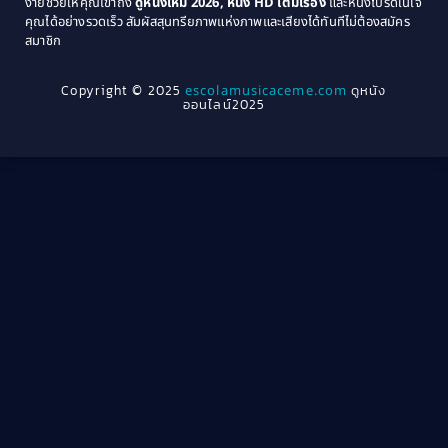
ง่ายช่วยให้คุณเข้าถึง
ดูหนังใหม่ 2026, หนัง HD เต็มเรื่อง
และหนังโปรดในใจ
1964
1963
คุณได้อย่างรวดเร็ว สัมผัสสุนทรียภาพแห่งภาพและเสียงได้ทันทีไม่ต้องสมัคร
Crime อาชญากรรม
(78)
สมาชิก
1962
1956
1954
1950
Crime อาชญากรรม
(289)
Copyright © 2025
escolamusicaceme.com
ดูหนัง
1940
ออนไลน์2025
Cult Film
(4)
Culture
(8)
Dance เต้น
(13)
Dark Comedy ตลกร้าย
(11)
Detective
(21)
Detective สืบสวน
(46)
Detective สืบสวน
(40)
Disaster
(22)
Disney+
(42)