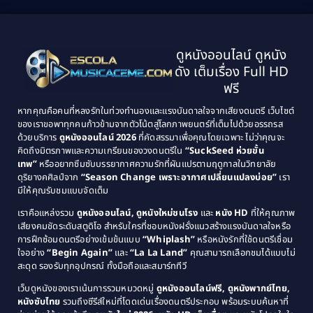
1999
1998
Black Comedy
(10)
1997
1996
Classic หนังคลาสสิก
(21)
ดูหนังออนไลน์ ดูหนัง
1995
1994
ดัง เต็มเรื่อง Full HD
Classic หนังคลาสสิก
(25)
1993
1992
ฟรี
1991
1990
Classic หนังคลาสสิก
(134)
หากคุณคือคนที่หลงรักในท่วงทำนองและแรงบันดาลใจจากเสียงดนตรี เว็บไซต์
1989
1988
ของเราขอพาทุกคนก้าวข้ามจากตัวโน้ตสู่โลกภาพยนตร์ที่เต็มไปด้วยอรรถรส
Comedy ตลก
(46)
ด้วยบริการ
ดูหนังออนไลน์ 2026
ที่คัดสรรมาเพื่อคุณโดยเฉพาะ ไม่ว่าคุณจะ
1987
1986
คิดถึงมิตรภาพและความเกรียนของวงดนตรีใน
“SuckSeed ห่วยขั้น
1985
1984
Comedy ตลก
(515)
เทพ”
หรืออยากซึมซับบรรยากาศความรักที่ผันแปรตามฤดูกาลในวิทยาลัย
ดุริยางคศิลป์จาก
“Season Change เพราะอากาศเปลี่ยนแปลงบ่อย”
เรา
1983
1982
มีให้คุณรับชมแบบจัดเต็ม
Comedy ตลกขบขัน
(4)
1981
1980
เราคือแหล่งรวม
ดูหนังออนไลน์, ดูหนังใหม่ชนโรง
และ
หนัง HD
ที่ให้คุณภาพ
1979
Coming of Age ก้าวพ้นวัย
(1)
1978
เสียงคมชัดระดับสตูดิโอ สำหรับใครที่ชอบหนังฝรั่งแนวสร้างแรงบันดาลใจหรือ
การฝึกซ้อมดนตรีอย่างเข้มข้นแบบ
“Whiplash”
หรือหนังรักที่ใช้ดนตรีเชื่อม
1976
1975
Coming-of-Age
(3)
ใจอย่าง
“Begin Again”
และ
“La La Land”
คุณสามารถเลือกชมได้แบบไม่
1974
1972
สะดุด รองรับทุกอุปกรณ์ ทั้งมือถือและสมาร์ททีวี
Coming-of-age ชีวิตวัยรุ่น
(21)
1971
1970
เว็บดูหนังของเราเน้นการรวมหมวดหมู่
ดูหนังออนไลน์ฟรี, ดูหนังพากย์ไทย,
หนังซับไทย
รวมถึงซีรีส์ใหม่ที่โดดเด่นเรื่องดนตรีประกอบ พร้อมระบบค้นหาที่
1969
1968
Community
(1)