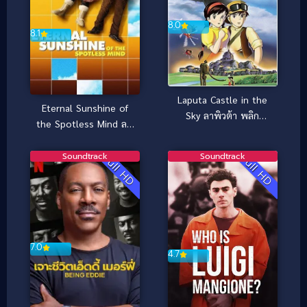
8.0
8.1
Laputa Castle in the
Eternal Sunshine of
Sky ลาพิวต้า พลิก
the Spotless Mind ลบ
ตำนานเหนือเวหา
เธอ…ให้ไม่ลืม (2004)
(1986)
Soundtrack
Soundtrack
Full HD
Full HD
7.0
4.7