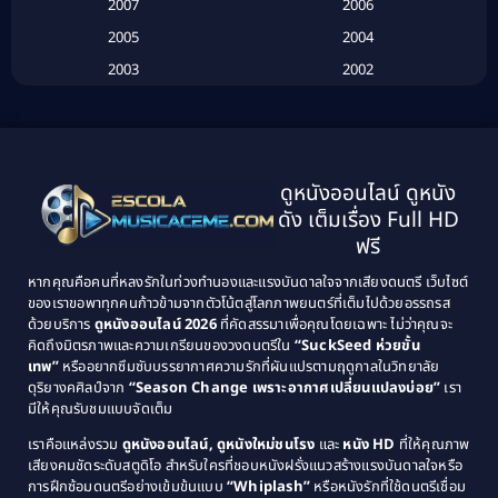
Biography
(3)
2007
2006
2005
2004
Biography ชีวประวัติ
(26)
2003
2002
Biography ชีวิตจริง
(41)
2001
2000
1999
1998
Black Comedy
(10)
1997
1996
Classic หนังคลาสสิก
(134)
ดูหนังออนไลน์ ดูหนัง
1995
1994
ดัง เต็มเรื่อง Full HD
Classic หนังคลาสสิก
(21)
1993
1992
ฟรี
1991
1990
Classic หนังคลาสสิก
(25)
หากคุณคือคนที่หลงรักในท่วงทำนองและแรงบันดาลใจจากเสียงดนตรี เว็บไซต์
1989
1988
ของเราขอพาทุกคนก้าวข้ามจากตัวโน้ตสู่โลกภาพยนตร์ที่เต็มไปด้วยอรรถรส
Comedy ตลก
(46)
ด้วยบริการ
ดูหนังออนไลน์ 2026
ที่คัดสรรมาเพื่อคุณโดยเฉพาะ ไม่ว่าคุณจะ
1987
1986
คิดถึงมิตรภาพและความเกรียนของวงดนตรีใน
“SuckSeed ห่วยขั้น
1985
1984
Comedy ตลก
(515)
เทพ”
หรืออยากซึมซับบรรยากาศความรักที่ผันแปรตามฤดูกาลในวิทยาลัย
ดุริยางคศิลป์จาก
“Season Change เพราะอากาศเปลี่ยนแปลงบ่อย”
เรา
1983
1982
มีให้คุณรับชมแบบจัดเต็ม
Comedy ตลกขบขัน
(4)
1981
1980
เราคือแหล่งรวม
ดูหนังออนไลน์, ดูหนังใหม่ชนโรง
และ
หนัง HD
ที่ให้คุณภาพ
1979
Coming of Age ก้าวพ้นวัย
(1)
1978
เสียงคมชัดระดับสตูดิโอ สำหรับใครที่ชอบหนังฝรั่งแนวสร้างแรงบันดาลใจหรือ
การฝึกซ้อมดนตรีอย่างเข้มข้นแบบ
“Whiplash”
หรือหนังรักที่ใช้ดนตรีเชื่อม
1976
1975