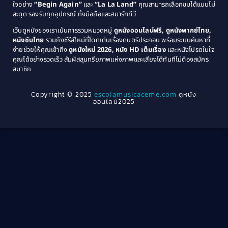
Coming-of-Age
(3)
ใจอย่าง
“Begin Again”
และ
“La La Land”
คุณสามารถเลือกชมได้แบบไม่
1974
1972
สะดุด รองรับทุกอุปกรณ์ ทั้งมือถือและสมาร์ททีวี
Coming-of-age ชีวิตวัยรุ่น
(21)
1971
1970
เว็บดูหนังของเราเน้นการรวมหมวดหมู่
ดูหนังออนไลน์ฟรี, ดูหนังพากย์ไทย,
หนังซับไทย
รวมถึงซีรีส์ใหม่ที่โดดเด่นเรื่องดนตรีประกอบ พร้อมระบบค้นหาที่
1969
1968
Community
(1)
ง่ายช่วยให้คุณเข้าถึง
ดูหนังใหม่ 2026, หนัง HD เต็มเรื่อง
และหนังโปรดในใจ
1964
1963
คุณได้อย่างรวดเร็ว สัมผัสสุนทรียภาพแห่งภาพและเสียงได้ทันทีไม่ต้องสมัคร
Crime อาชญากรรม
(78)
สมาชิก
1962
1956
1954
1950
Crime อาชญากรรม
(289)
Copyright © 2025
escolamusicaceme.com
ดูหนัง
1940
ออนไลน์2025
Cult Film
(4)
Culture
(8)
Dance เต้น
(13)
Dark Comedy ตลกร้าย
(11)
Detective
(21)
Detective สืบสวน
(46)