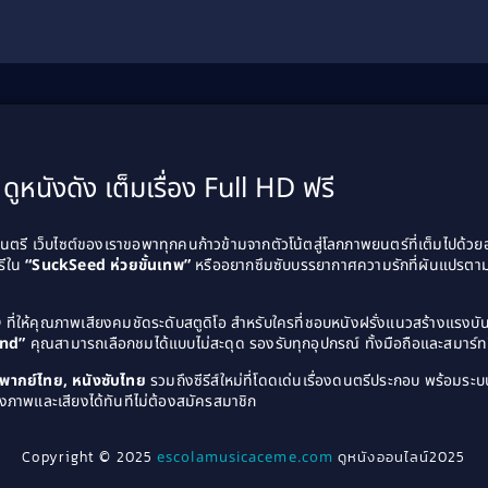
ดูหนังดัง เต็มเรื่อง Full HD ฟรี
รี เว็บไซต์ของเราขอพาทุกคนก้าวข้ามจากตัวโน้ตสู่โลกภาพยนตร์ที่เต็มไปด้ว
รีใน
“SuckSeed ห่วยขั้นเทพ”
หรืออยากซึมซับบรรยากาศความรักที่ผันแปรตาม
D
ที่ให้คุณภาพเสียงคมชัดระดับสตูดิโอ สำหรับใครที่ชอบหนังฝรั่งแนวสร้างแรง
and”
คุณสามารถเลือกชมได้แบบไม่สะดุด รองรับทุกอุปกรณ์ ทั้งมือถือและสมาร์ทท
ังพากย์ไทย, หนังซับไทย
รวมถึงซีรีส์ใหม่ที่โดดเด่นเรื่องดนตรีประกอบ พร้อมระบบ
งภาพและเสียงได้ทันทีไม่ต้องสมัครสมาชิก
Copyright © 2025
escolamusicaceme.com
ดูหนังออนไลน์2025