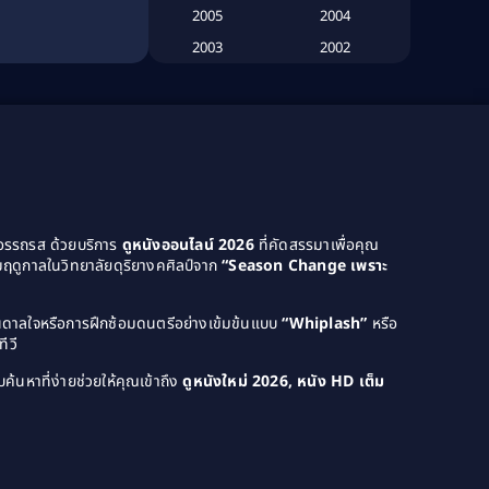
2005
2004
Biography
(3)
2003
2002
2001
2000
Biography ชีวประวัติ
(26)
1999
1998
Biography ชีวิตจริง
(41)
1997
1996
1995
1994
Black Comedy
(10)
1993
1992
Classic หนังคลาสสิก
(25)
1991
1990
ยอรรถรส ด้วยบริการ
ดูหนังออนไลน์ 2026
ที่คัดสรรมาเพื่อคุณ
ฤดูกาลในวิทยาลัยดุริยางคศิลป์จาก
“Season Change เพราะ
Classic หนังคลาสสิก
(134)
1989
1988
1987
1986
Classic หนังคลาสสิก
(21)
บันดาลใจหรือการฝึกซ้อมดนตรีอย่างเข้มข้นแบบ
“Whiplash”
หรือ
1985
1984
ีวี
Comedy ตลก
(515)
1983
1982
ค้นหาที่ง่ายช่วยให้คุณเข้าถึง
ดูหนังใหม่ 2026, หนัง HD เต็ม
1981
1980
Comedy ตลก
(46)
1979
1978
Comedy ตลกขบขัน
(4)
1976
1975