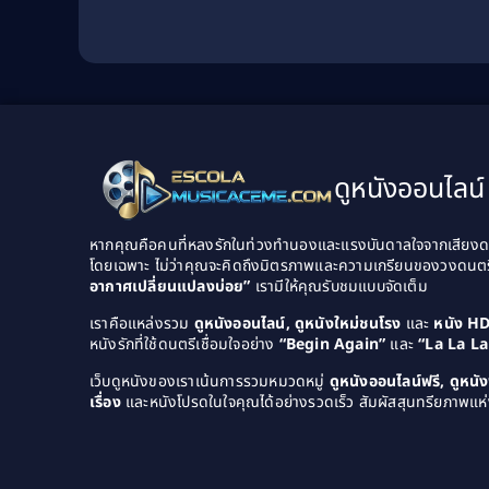
ดูหนังออนไลน์ 
หากคุณคือคนที่หลงรักในท่วงทำนองและแรงบันดาลใจจากเสียงดนต
โดยเฉพาะ ไม่ว่าคุณจะคิดถึงมิตรภาพและความเกรียนของวงดนต
อากาศเปลี่ยนแปลงบ่อย”
เรามีให้คุณรับชมแบบจัดเต็ม
เราคือแหล่งรวม
ดูหนังออนไลน์, ดูหนังใหม่ชนโรง
และ
หนัง H
หนังรักที่ใช้ดนตรีเชื่อมใจอย่าง
“Begin Again”
และ
“La La L
เว็บดูหนังของเราเน้นการรวมหมวดหมู่
ดูหนังออนไลน์ฟรี, ดูหน
เรื่อง
และหนังโปรดในใจคุณได้อย่างรวดเร็ว สัมผัสสุนทรียภาพแห่