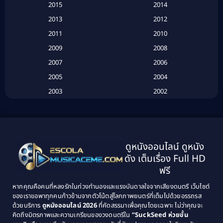
2015
2014
2013
2012
Based on Novel
(6)
2011
2010
Betrayal
(1)
2009
2008
Biography
(3)
2007
2006
2005
2004
Biography ชีวประวัติ
(26)
2003
2002
Biography ชีวิตจริง
(41)
2001
2000
1999
1998
Black Comedy
(10)
1997
1996
Classic หนังคลาสสิก
(25)
ดูหนังออนไลน์ ดูหนัง
1995
1994
ดัง เต็มเรื่อง Full HD
Classic หนังคลาสสิก
(134)
1993
1992
ฟรี
1991
1990
Classic หนังคลาสสิก
(21)
หากคุณคือคนที่หลงรักในท่วงทำนองและแรงบันดาลใจจากเสียงดนตรี เว็บไซต์
1989
1988
ของเราขอพาทุกคนก้าวข้ามจากตัวโน้ตสู่โลกภาพยนตร์ที่เต็มไปด้วยอรรถรส
Comedy ตลก
(515)
ด้วยบริการ
ดูหนังออนไลน์ 2026
ที่คัดสรรมาเพื่อคุณโดยเฉพาะ ไม่ว่าคุณจะ
1987
1986
คิดถึงมิตรภาพและความเกรียนของวงดนตรีใน
“SuckSeed ห่วยขั้น
1985
1984