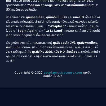
Comedy ตลก
(46)
เทพ”
หรืออยากซึมซับบรรยากาศความรักที่ผันแปรตามฤดูกาลในวิทยาลัย
ดุริยางคศิลป์จาก
“Season Change เพราะอากาศเปลี่ยนแปลงบ่อย”
เรา
1983
1982
มีให้คุณรับชมแบบจัดเต็ม
Comedy ตลกขบขัน
(4)
1981
1980
เราคือแหล่งรวม
ดูหนังออนไลน์, ดูหนังใหม่ชนโรง
และ
หนัง HD
ที่ให้คุณภาพ
1979
Coming of Age ก้าวพ้นวัย
(1)
1978
เสียงคมชัดระดับสตูดิโอ สำหรับใครที่ชอบหนังฝรั่งแนวสร้างแรงบันดาลใจหรือ
การฝึกซ้อมดนตรีอย่างเข้มข้นแบบ
“Whiplash”
หรือหนังรักที่ใช้ดนตรีเชื่อม
1976
1975
Coming-of-Age
(3)
ใจอย่าง
“Begin Again”
และ
“La La Land”
คุณสามารถเลือกชมได้แบบไม่
1974
1972
สะดุด รองรับทุกอุปกรณ์ ทั้งมือถือและสมาร์ททีวี
Coming-of-age ชีวิตวัยรุ่น
(21)
1971
1970
เว็บดูหนังของเราเน้นการรวมหมวดหมู่
ดูหนังออนไลน์ฟรี, ดูหนังพากย์ไทย,
หนังซับไทย
รวมถึงซีรีส์ใหม่ที่โดดเด่นเรื่องดนตรีประกอบ พร้อมระบบค้นหาที่
1969
1968
Community
(1)
ง่ายช่วยให้คุณเข้าถึง
ดูหนังใหม่ 2026, หนัง HD เต็มเรื่อง
และหนังโปรดในใจ
1964
1963
คุณได้อย่างรวดเร็ว สัมผัสสุนทรียภาพแห่งภาพและเสียงได้ทันทีไม่ต้องสมัคร
Crime อาชญากรรม
(289)
สมาชิก
1962
1956
1954
1950
Crime อาชญากรรม
(78)
Copyright © 2025
escolamusicaceme.com
ดูหนัง
1940
ออนไลน์2025
Cult Film
(4)
Culture
(8)
Dance เต้น
(13)