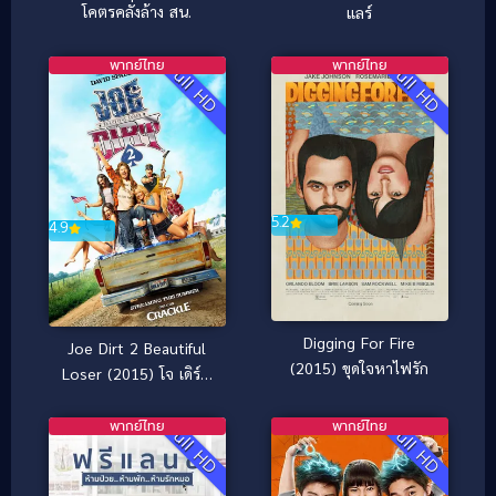
โคตรคลั่งล้าง สน.
แลร์
พากย์ไทย
พากย์ไทย
Full HD
Full HD
5.2
4.9
Digging For Fire
Joe Dirt 2 Beautiful
(2015) ขุดใจหาไฟรัก
Loser (2015) โจ เดิร์ท
เทพบุตรตะลึงโลก 2
พากย์ไทย
พากย์ไทย
Full HD
Full HD