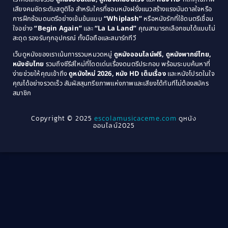
1979
Coming of Age ก้าวพ้นวัย
(1)
1978
เสียงคมชัดระดับสตูดิโอ สำหรับใครที่ชอบหนังฝรั่งแนวสร้างแรงบันดาลใจหรือ
การฝึกซ้อมดนตรีอย่างเข้มข้นแบบ
“Whiplash”
หรือหนังรักที่ใช้ดนตรีเชื่อม
1976
1975
Coming-of-Age
(3)
ใจอย่าง
“Begin Again”
และ
“La La Land”
คุณสามารถเลือกชมได้แบบไม่
1974
1972
สะดุด รองรับทุกอุปกรณ์ ทั้งมือถือและสมาร์ททีวี
Coming-of-age ชีวิตวัยรุ่น
(21)
1971
1970
เว็บดูหนังของเราเน้นการรวมหมวดหมู่
ดูหนังออนไลน์ฟรี, ดูหนังพากย์ไทย,
หนังซับไทย
รวมถึงซีรีส์ใหม่ที่โดดเด่นเรื่องดนตรีประกอบ พร้อมระบบค้นหาที่
1969
1968
Community
(1)
ง่ายช่วยให้คุณเข้าถึง
ดูหนังใหม่ 2026, หนัง HD เต็มเรื่อง
และหนังโปรดในใจ
1964
1963
คุณได้อย่างรวดเร็ว สัมผัสสุนทรียภาพแห่งภาพและเสียงได้ทันทีไม่ต้องสมัคร
Crime อาชญากรรม
(78)
สมาชิก
1962
1956
1954
1950
Crime อาชญากรรม
(289)
Copyright © 2025
escolamusicaceme.com
ดูหนัง
1940
ออนไลน์2025
Cult Film
(4)
Culture
(8)
Dance เต้น
(13)
Dark Comedy ตลกร้าย
(11)
Detective
(21)