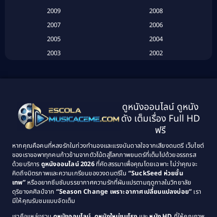
Betrayal
(1)
2009
2008
Biography
(3)
2007
2006
2005
2004
Biography ชีวประวัติ
(26)
2003
2002
Biography ชีวิตจริง
(41)
2001
2000
1999
1998
Black Comedy
(10)
1997
1996
Classic หนังคลาสสิก
(134)
ดูหนังออนไลน์ ดูหนัง
1995
1994
ดัง เต็มเรื่อง Full HD
Classic หนังคลาสสิก
(21)
1993
1992
ฟรี
1991
1990
Classic หนังคลาสสิก
(25)
หากคุณคือคนที่หลงรักในท่วงทำนองและแรงบันดาลใจจากเสียงดนตรี เว็บไซต์
1989
1988
ของเราขอพาทุกคนก้าวข้ามจากตัวโน้ตสู่โลกภาพยนตร์ที่เต็มไปด้วยอรรถรส
Comedy ตลก
(46)
ด้วยบริการ
ดูหนังออนไลน์ 2026
ที่คัดสรรมาเพื่อคุณโดยเฉพาะ ไม่ว่าคุณจะ
1987
1986
คิดถึงมิตรภาพและความเกรียนของวงดนตรีใน
“SuckSeed ห่วยขั้น
1985
1984
Comedy ตลก
(515)
เทพ”
หรืออยากซึมซับบรรยากาศความรักที่ผันแปรตามฤดูกาลในวิทยาลัย
ดุริยางคศิลป์จาก
“Season Change เพราะอากาศเปลี่ยนแปลงบ่อย”
เรา
1983
1982
มีให้คุณรับชมแบบจัดเต็ม
Comedy ตลกขบขัน
(4)
1981
1980
เราคือแหล่งรวม
ดูหนังออนไลน์, ดูหนังใหม่ชนโรง
และ
หนัง HD
ที่ให้คุณภาพ