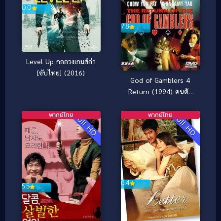
0.0
7.8
Level Up กลลวงเกมส์ล่า
[ซับไทย] (2016)
God of Gamblers 4
Return (1994) คนตัด
คน 4 ภาคพิเศษเกาจิ้งตัด
เอง
พากย์ไทย
พากย์ไทย
Full HD
Full HD
6.4
5.5