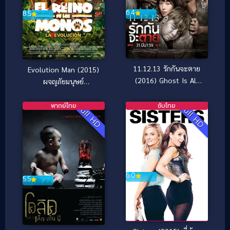
6.4
8.5
11.12.13 รักกันจะตาย
Evolution Man (2015)
(2016) Ghost Is All
ผจญภัยมนุษย์
Around
ดึกดำบรรพ์
พากย์ไทย
ซับไทย
Full HD
Full HD
6.0
5.5