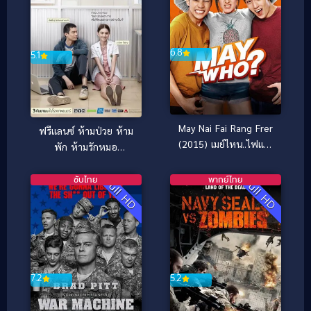
6.8
5.1
May Nai Fai Rang Frer
ฟรีแลนซ์ ห้ามป่วย ห้าม
(2015) เมย์ไหน..ไฟแรง
พัก ห้ามรักหมอ
เฟร่อ
Freelance (2015)
ซับไทย
พากย์ไทย
Full HD
Full HD
7.2
5.2