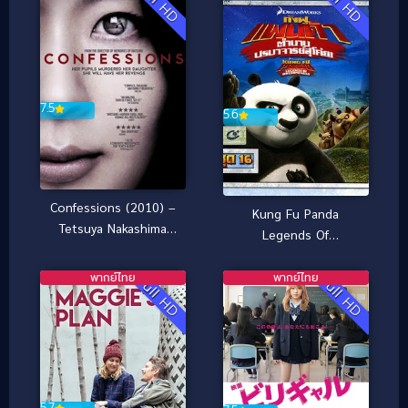
Full HD
Full HD
7.5
5.6
Confessions (2010) –
Kung Fu Panda
Tetsuya Nakashima
Legends Of
“คําสารภาพ” [ซับไทย]
Awesomeness Vol.16
กังฟูแพนด้า ตำนาน
พากย์ไทย
พากย์ไทย
Full HD
Full HD
ปรมาจารย์สุโค่ย! ชุด16
5.7