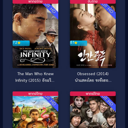
พากย์ไทย
ซับไทย
Full HD
Full HD
8.1
7.2
Obsessed (2014)
The Man Who Knew
นำแสดงโดย ซงซึงฮอน
Infinity (2015) อัจฉริยะ
[ซับไทย]
โลกไม่รัก
พากย์ไทย
พากย์ไทย
Full HD
Full HD