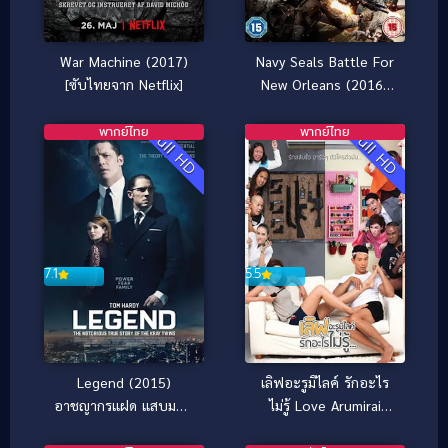
War Machine (2017)
Navy Seals Battle For
[ซับไทยจาก Netflix]
New Orleans (2016)
หน่วยจู่โจมทะลวงเมือง
ซอมบี้
พากย์ไทย
พากย์ไทย
Full HD
Full HD
5.5
7.1
เลิฟอะรูมิไลค์ รักอะไร
Legend (2015)
ไม่รู้ Love Arumirai
อาชญากรแฝด แสบมหา
(2015)
ประลัย