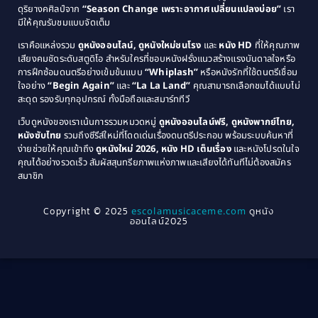
ดุริยางคศิลป์จาก
“Season Change เพราะอากาศเปลี่ยนแปลงบ่อย”
เรา
1983
1982
มีให้คุณรับชมแบบจัดเต็ม
Comedy ตลกขบขัน
(4)
1981
1980
เราคือแหล่งรวม
ดูหนังออนไลน์, ดูหนังใหม่ชนโรง
และ
หนัง HD
ที่ให้คุณภาพ
1979
Coming of Age ก้าวพ้นวัย
(1)
1978
เสียงคมชัดระดับสตูดิโอ สำหรับใครที่ชอบหนังฝรั่งแนวสร้างแรงบันดาลใจหรือ
การฝึกซ้อมดนตรีอย่างเข้มข้นแบบ
“Whiplash”
หรือหนังรักที่ใช้ดนตรีเชื่อม
1976
1975
Coming-of-Age
(3)
ใจอย่าง
“Begin Again”
และ
“La La Land”
คุณสามารถเลือกชมได้แบบไม่
1974
1972
สะดุด รองรับทุกอุปกรณ์ ทั้งมือถือและสมาร์ททีวี
Coming-of-age ชีวิตวัยรุ่น
(21)
1971
1970
เว็บดูหนังของเราเน้นการรวมหมวดหมู่
ดูหนังออนไลน์ฟรี, ดูหนังพากย์ไทย,
หนังซับไทย
รวมถึงซีรีส์ใหม่ที่โดดเด่นเรื่องดนตรีประกอบ พร้อมระบบค้นหาที่
1969
1968
Community
(1)
ง่ายช่วยให้คุณเข้าถึง
ดูหนังใหม่ 2026, หนัง HD เต็มเรื่อง
และหนังโปรดในใจ
1964
1963
คุณได้อย่างรวดเร็ว สัมผัสสุนทรียภาพแห่งภาพและเสียงได้ทันทีไม่ต้องสมัคร
Crime อาชญากรรม
(78)
สมาชิก
1962
1956
1954
1950
Crime อาชญากรรม
(289)
Copyright © 2025
escolamusicaceme.com
ดูหนัง
1940
ออนไลน์2025
Cult Film
(4)
Culture
(8)
Dance เต้น
(13)
Dark Comedy ตลกร้าย
(11)