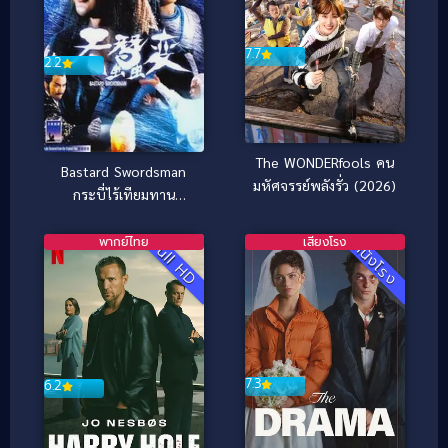
7.7
2.2
The WONDERfools คน
Bastard Swordsman
มหัศจรรย์พลังรั่ว (2026)
กระบี่ไร้เทียมทาน
(1983)
พากย์ไทย
เสียงโรง
Full HD
หนังโรง
7.3
6.2