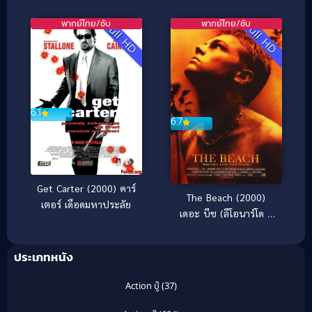
(2025)
เพี้ยน เปลี่ยนร่างกัน
พากย์ไทย/ซับ
พากย์ไทย/ซับ
Full HD
Full HD
6.1
6.7
Get Carter (2000) คาร์
The Beach (2000)
เตอร์ เดือดมหาประลัย
เดอะ บีช (ลีโอนาร์โด ดิ
คาปริโอ)
ประเภทหนัง
Action บู๊
(37)