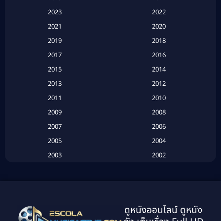
Apple TV+
(120)
2023
2022
Based on a True Story สร้างจากเรื่องจริง
(2)
2021
2020
2019
2018
Based on a True Story เรื่องจริง
(20)
2017
2016
Based on a True Story เรื่องจริง
(16)
2015
2014
2013
2012
Based on Novel
(6)
2011
2010
Betrayal
(1)
2009
2008
Biography
(3)
2007
2006
2005
2004
Biography ชีวประวัติ
(26)
2003
2002
Biography ชีวิตจริง
(41)
2001
2000
1999
1998
Black Comedy
(10)
1997
1996
Classic หนังคลาสสิก
(134)
ดูหนังออนไลน์ ดูหนัง
1995
1994