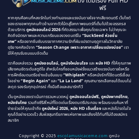
ดัง เต็มเรื่อง Full HD
Classic หนังคลาสสิก
(21)
1993
1992
ฟรี
1991
1990
Classic หนังคลาสสิก
(25)
หากคุณคือคนที่หลงรักในท่วงทำนองและแรงบันดาลใจจากเสียงดนตรี เว็บไซต์
1989
1988
ของเราขอพาทุกคนก้าวข้ามจากตัวโน้ตสู่โลกภาพยนตร์ที่เต็มไปด้วยอรรถรส
Comedy ตลก
(46)
ด้วยบริการ
ดูหนังออนไลน์ 2026
ที่คัดสรรมาเพื่อคุณโดยเฉพาะ ไม่ว่าคุณจะ
1987
1986
คิดถึงมิตรภาพและความเกรียนของวงดนตรีใน
“SuckSeed ห่วยขั้น
1985
1984
Comedy ตลก
(515)
เทพ”
หรืออยากซึมซับบรรยากาศความรักที่ผันแปรตามฤดูกาลในวิทยาลัย
ดุริยางคศิลป์จาก
“Season Change เพราะอากาศเปลี่ยนแปลงบ่อย”
เรา
1983
1982
มีให้คุณรับชมแบบจัดเต็ม
Comedy ตลกขบขัน
(4)
1981
1980
เราคือแหล่งรวม
ดูหนังออนไลน์, ดูหนังใหม่ชนโรง
และ
หนัง HD
ที่ให้คุณภาพ
1979
Coming of Age ก้าวพ้นวัย
(1)
1978
เสียงคมชัดระดับสตูดิโอ สำหรับใครที่ชอบหนังฝรั่งแนวสร้างแรงบันดาลใจหรือ
การฝึกซ้อมดนตรีอย่างเข้มข้นแบบ
“Whiplash”
หรือหนังรักที่ใช้ดนตรีเชื่อม
1976
1975
Coming-of-Age
(3)
ใจอย่าง
“Begin Again”
และ
“La La Land”
คุณสามารถเลือกชมได้แบบไม่
1974
1972
สะดุด รองรับทุกอุปกรณ์ ทั้งมือถือและสมาร์ททีวี
Coming-of-age ชีวิตวัยรุ่น
(21)
1971
1970
เว็บดูหนังของเราเน้นการรวมหมวดหมู่
ดูหนังออนไลน์ฟรี, ดูหนังพากย์ไทย,
หนังซับไทย
รวมถึงซีรีส์ใหม่ที่โดดเด่นเรื่องดนตรีประกอบ พร้อมระบบค้นหาที่
1969
1968
Community
(1)
ง่ายช่วยให้คุณเข้าถึง
ดูหนังใหม่ 2026, หนัง HD เต็มเรื่อง
และหนังโปรดในใจ
1964
1963
คุณได้อย่างรวดเร็ว สัมผัสสุนทรียภาพแห่งภาพและเสียงได้ทันทีไม่ต้องสมัคร
Crime อาชญากรรม
(78)
สมาชิก
1962
1956
1954
1950
Crime อาชญากรรม
(289)
Copyright © 2025
escolamusicaceme.com
ดูหนัง
1940