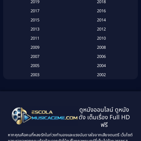
2019
2018
Based on a True Story เรื่องจริง
(20)
2017
2016
Based on a True Story เรื่องจริง
(16)
2015
2014
2013
2012
Based on Novel
(6)
2011
2010
Betrayal
(1)
2009
2008
Biography
(3)
2007
2006
2005
2004
Biography ชีวประวัติ
(26)
2003
2002
Biography ชีวิตจริง
(41)
2001
2000
1999
1998
Black Comedy
(10)
1997
1996
Classic หนังคลาสสิก
(134)
ดูหนังออนไลน์ ดูหนัง
1995
1994
ดัง เต็มเรื่อง Full HD
Classic หนังคลาสสิก
(21)
1993
1992
ฟรี
1991
1990
Classic หนังคลาสสิก
(25)
หากคุณคือคนที่หลงรักในท่วงทำนองและแรงบันดาลใจจากเสียงดนตรี เว็บไซต์
1989
1988