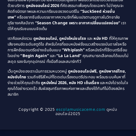
ของเราขอพาทุกคนก้าวข้ามจากตัวโน้ตสู่โลกภาพยนตร์ที่เต็มไปด้วยอรรถรส
Comedy ตลก
(46)
ด้วยบริการ
ดูหนังออนไลน์ 2026
ที่คัดสรรมาเพื่อคุณโดยเฉพาะ ไม่ว่าคุณจะ
1987
1986
คิดถึงมิตรภาพและความเกรียนของวงดนตรีใน
“SuckSeed ห่วยขั้น
1985
1984
Comedy ตลก
(515)
เทพ”
หรืออยากซึมซับบรรยากาศความรักที่ผันแปรตามฤดูกาลในวิทยาลัย
ดุริยางคศิลป์จาก
“Season Change เพราะอากาศเปลี่ยนแปลงบ่อย”
เรา
1983
1982
มีให้คุณรับชมแบบจัดเต็ม
Comedy ตลกขบขัน
(4)
1981
1980
เราคือแหล่งรวม
ดูหนังออนไลน์, ดูหนังใหม่ชนโรง
และ
หนัง HD
ที่ให้คุณภาพ
1979
Coming of Age ก้าวพ้นวัย
(1)
1978
เสียงคมชัดระดับสตูดิโอ สำหรับใครที่ชอบหนังฝรั่งแนวสร้างแรงบันดาลใจหรือ
การฝึกซ้อมดนตรีอย่างเข้มข้นแบบ
“Whiplash”
หรือหนังรักที่ใช้ดนตรีเชื่อม
1976
1975
Coming-of-Age
(3)
ใจอย่าง
“Begin Again”
และ
“La La Land”
คุณสามารถเลือกชมได้แบบไม่
1974
1972
สะดุด รองรับทุกอุปกรณ์ ทั้งมือถือและสมาร์ททีวี
Coming-of-age ชีวิตวัยรุ่น
(21)
1971
1970
เว็บดูหนังของเราเน้นการรวมหมวดหมู่
ดูหนังออนไลน์ฟรี, ดูหนังพากย์ไทย,
หนังซับไทย
รวมถึงซีรีส์ใหม่ที่โดดเด่นเรื่องดนตรีประกอบ พร้อมระบบค้นหาที่
1969
1968
Community
(1)
ง่ายช่วยให้คุณเข้าถึง
ดูหนังใหม่ 2026, หนัง HD เต็มเรื่อง
และหนังโปรดในใจ
1964
1963
คุณได้อย่างรวดเร็ว สัมผัสสุนทรียภาพแห่งภาพและเสียงได้ทันทีไม่ต้องสมัคร
Crime อาชญากรรม
(78)
สมาชิก
1962
1956
1954
1950
Crime อาชญากรรม
(289)
Copyright © 2025
escolamusicaceme.com
ดูหนัง
1940
ออนไลน์2025
Cult Film
(4)
Culture
(8)