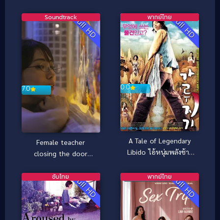
(1982)
Soundtrack
พากย์ไทย
Full HD
Full HD
0.0
7.0
A Tale of Legendary
Female teacher
Libido ไอ้หนุ่มพลังช้าง
closing the door
ไวอาก้าเรียกพี่ (2008)
(2021)
ซับไทย
พากย์ไทย
Full HD
Full HD