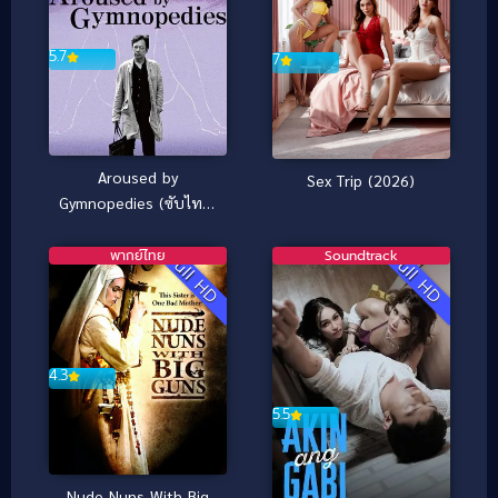
5.7
7
Aroused by
Sex Trip (2026)
Gymnopedies (ซับไทย)
(2016)
พากย์ไทย
Soundtrack
Full HD
Full HD
4.3
5.5
Nude Nuns With Big