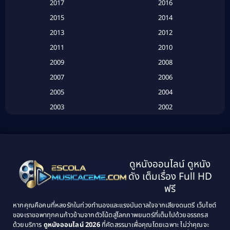
2017
2016
Based on a True Story เรื่องจริง
(20)
2015
2014
2013
2012
Based on Novel
(6)
2011
2010
Betrayal
(1)
2009
2008
Biography
(3)
2007
2006
2005
2004
Biography ชีวประวัติ
(26)
2003
2002
Biography ชีวิตจริง
(41)
2001
2000
1999
1998
Black Comedy
(10)
1997
1996
Classic หนังคลาสสิก
(25)
ดูหนังออนไลน์ ดูหนัง
1995
1994
ดัง เต็มเรื่อง Full HD
Classic หนังคลาสสิก
(134)
1993
1992
ฟรี
1991
1990
Classic หนังคลาสสิก
(21)
หากคุณคือคนที่หลงรักในท่วงทำนองและแรงบันดาลใจจากเสียงดนตรี เว็บไซต์
1989
1988
ของเราขอพาทุกคนก้าวข้ามจากตัวโน้ตสู่โลกภาพยนตร์ที่เต็มไปด้วยอรรถรส
Comedy ตลก
(515)
ด้วยบริการ
ดูหนังออนไลน์ 2026
ที่คัดสรรมาเพื่อคุณโดยเฉพาะ ไม่ว่าคุณจะ
1987
1986