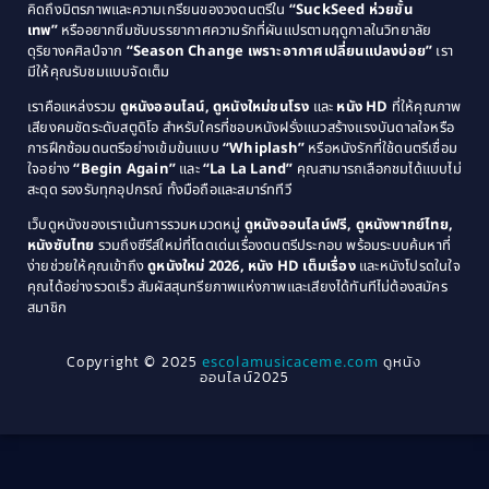
คิดถึงมิตรภาพและความเกรียนของวงดนตรีใน
“SuckSeed ห่วยขั้น
1985
1984
Comedy ตลก
(46)
เทพ”
หรืออยากซึมซับบรรยากาศความรักที่ผันแปรตามฤดูกาลในวิทยาลัย
ดุริยางคศิลป์จาก
“Season Change เพราะอากาศเปลี่ยนแปลงบ่อย”
เรา
1983
1982
มีให้คุณรับชมแบบจัดเต็ม
Comedy ตลกขบขัน
(4)
1981
1980
เราคือแหล่งรวม
ดูหนังออนไลน์, ดูหนังใหม่ชนโรง
และ
หนัง HD
ที่ให้คุณภาพ
1979
Coming of Age ก้าวพ้นวัย
(1)
1978
เสียงคมชัดระดับสตูดิโอ สำหรับใครที่ชอบหนังฝรั่งแนวสร้างแรงบันดาลใจหรือ
การฝึกซ้อมดนตรีอย่างเข้มข้นแบบ
“Whiplash”
หรือหนังรักที่ใช้ดนตรีเชื่อม
1976
1975
Coming-of-Age
(3)
ใจอย่าง
“Begin Again”
และ
“La La Land”
คุณสามารถเลือกชมได้แบบไม่
1974
1972
สะดุด รองรับทุกอุปกรณ์ ทั้งมือถือและสมาร์ททีวี
Coming-of-age ชีวิตวัยรุ่น
(21)
1971
1970
เว็บดูหนังของเราเน้นการรวมหมวดหมู่
ดูหนังออนไลน์ฟรี, ดูหนังพากย์ไทย,
หนังซับไทย
รวมถึงซีรีส์ใหม่ที่โดดเด่นเรื่องดนตรีประกอบ พร้อมระบบค้นหาที่
1969
1968
Community
(1)
ง่ายช่วยให้คุณเข้าถึง
ดูหนังใหม่ 2026, หนัง HD เต็มเรื่อง
และหนังโปรดในใจ
1964
1963
คุณได้อย่างรวดเร็ว สัมผัสสุนทรียภาพแห่งภาพและเสียงได้ทันทีไม่ต้องสมัคร
Crime อาชญากรรม
(289)
สมาชิก
1962
1956
1954
1950
Crime อาชญากรรม
(78)
Copyright © 2025
escolamusicaceme.com
ดูหนัง
1940
ออนไลน์2025
Cult Film
(4)
Culture
(8)
Dance เต้น
(13)