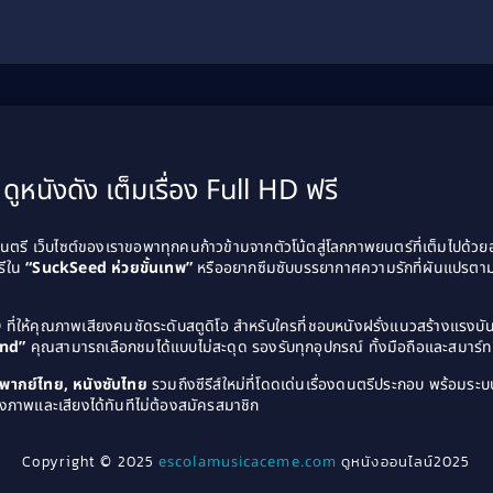
ดูหนังดัง เต็มเรื่อง Full HD ฟรี
รี เว็บไซต์ของเราขอพาทุกคนก้าวข้ามจากตัวโน้ตสู่โลกภาพยนตร์ที่เต็มไปด้ว
รีใน
“SuckSeed ห่วยขั้นเทพ”
หรืออยากซึมซับบรรยากาศความรักที่ผันแปรตาม
D
ที่ให้คุณภาพเสียงคมชัดระดับสตูดิโอ สำหรับใครที่ชอบหนังฝรั่งแนวสร้างแรง
and”
คุณสามารถเลือกชมได้แบบไม่สะดุด รองรับทุกอุปกรณ์ ทั้งมือถือและสมาร์ทท
ังพากย์ไทย, หนังซับไทย
รวมถึงซีรีส์ใหม่ที่โดดเด่นเรื่องดนตรีประกอบ พร้อมระบบ
งภาพและเสียงได้ทันทีไม่ต้องสมัครสมาชิก
Copyright © 2025
escolamusicaceme.com
ดูหนังออนไลน์2025