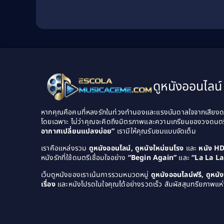
ดูหนังออนไลน์ 
หากคุณคือคนที่หลงรักในท่วงทำนองและแรงบันดาลใจจากเสียงดนต
โดยเฉพาะ ไม่ว่าคุณจะคิดถึงมิตรภาพและความเกรียนของวงดนต
อากาศเปลี่ยนแปลงบ่อย”
เรามีให้คุณรับชมแบบจัดเต็ม
เราคือแหล่งรวม
ดูหนังออนไลน์, ดูหนังใหม่ชนโรง
และ
หนัง H
หนังรักที่ใช้ดนตรีเชื่อมใจอย่าง
“Begin Again”
และ
“La La L
เว็บดูหนังของเราเน้นการรวมหมวดหมู่
ดูหนังออนไลน์ฟรี, ดูหน
เรื่อง
และหนังโปรดในใจคุณได้อย่างรวดเร็ว สัมผัสสุนทรียภาพแห่