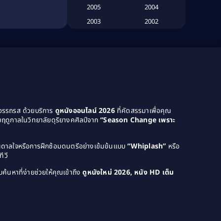
2005
2004
Biography
(3)
2003
2002
2001
2000
Biography ชีวประวัติ
(26)
1999
1998
Biography ชีวิตจริง
(41)
1997
1996
1995
1994
Black Comedy
(10)
1993
1992
Classic หนังคลาสสิก
(134)
1991
1990
ยอรรถรส ด้วยบริการ
ดูหนังออนไลน์ 2026
ที่คัดสรรมาเพื่อคุณ
ฤดูกาลในวิทยาลัยดุริยางคศิลป์จาก
“Season Change เพราะ
Classic หนังคลาสสิก
(21)
1989
1988
1987
1986
Classic หนังคลาสสิก
(25)
บันดาลใจหรือการฝึกซ้อมดนตรีอย่างเข้มข้นแบบ
“Whiplash”
หรือ
1985
1984
ีวี
Comedy ตลก
(46)
1983
1982
ค้นหาที่ง่ายช่วยให้คุณเข้าถึง
ดูหนังใหม่ 2026, หนัง HD เต็ม
1981
1980
Comedy ตลก
(515)
1979
1978
Comedy ตลกขบขัน
(4)
1976
1975