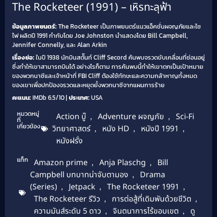
The Rocketeer (1991) – เหิรทะลุฟ้า
ข้อมูลภาพยนตร์:
The Rocketeer เป็นภาพยนตร์แนวแอ็คชั่นผจญภัยและไซ
ไฟ ผลิตปี 1991 กำกับโดย Joe Johnston นำแสดงโดย Bill Campbell,
Jennifer Connelly, และ Alan Arkin
เรื่องย่อ:
ในปี 1938 นักบินสตั๊นท์ Cliff Secord ค้นพบจรวดขับเคลื่อนที่ซ่อนอยู่
ซึ่งทำให้เขาสามารถบินได้ อย่างไรก็ตาม การค้นพบนี้ทำให้เขาตกเป็นเป้าหมาย
ของพวกนาซีและเจ้าหน้าที่ FBI Cliff ต้องใช้ทักษะและความกล้าหาญทั้งหมด
ของเขาเพื่อปกป้องจรวดและหยุดยั้งพวกนาซีจากแผนการร้าย
คะแนน:
IMDb 6.5/10 |
ประเทศ:
USA
หมวดหมู่
Action บู๊
,
Adventure ผจญภัย
,
Sci-Fi
ที่
เกี่ยวข้อง
วิทยาศาสตร์
,
หนัง HD
,
หนังปี 1991
,
หนังฝรั่ง
แท็ก
Amazon prime
,
Anja Plaschg
,
Bill
Campbell บทบาทน่าจับตามอง
,
Drama
(Series)
,
Jetpack
,
The Rocketeer 1991
,
The Rocketeer รีวิว
,
การต่อสู้ที่เดิมพันด้วยชีวิต
,
ความมันส์ระดับ 5 ดาว
,
จินตนาการไร้ขอบเขต
,
ดู