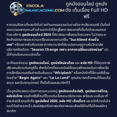
Classic หนังคลาสสิก
(134)
ดูหนังออนไลน์ ดูหนัง
1995
1994
ดัง เต็มเรื่อง Full HD
Classic หนังคลาสสิก
(21)
1993
1992
ฟรี
1991
1990
Classic หนังคลาสสิก
(25)
หากคุณคือคนที่หลงรักในท่วงทำนองและแรงบันดาลใจจากเสียงดนตรี เว็บไซต์
1989
1988
ของเราขอพาทุกคนก้าวข้ามจากตัวโน้ตสู่โลกภาพยนตร์ที่เต็มไปด้วยอรรถรส
Comedy ตลก
(515)
ด้วยบริการ
ดูหนังออนไลน์ 2026
ที่คัดสรรมาเพื่อคุณโดยเฉพาะ ไม่ว่าคุณจะ
1987
1986
คิดถึงมิตรภาพและความเกรียนของวงดนตรีใน
“SuckSeed ห่วยขั้น
1985
1984
Comedy ตลก
(46)
เทพ”
หรืออยากซึมซับบรรยากาศความรักที่ผันแปรตามฤดูกาลในวิทยาลัย
ดุริยางคศิลป์จาก
“Season Change เพราะอากาศเปลี่ยนแปลงบ่อย”
เรา
1983
1982
มีให้คุณรับชมแบบจัดเต็ม
Comedy ตลกขบขัน
(4)
1981
1980
เราคือแหล่งรวม
ดูหนังออนไลน์, ดูหนังใหม่ชนโรง
และ
หนัง HD
ที่ให้คุณภาพ
1979
Coming of Age ก้าวพ้นวัย
(1)
1978
เสียงคมชัดระดับสตูดิโอ สำหรับใครที่ชอบหนังฝรั่งแนวสร้างแรงบันดาลใจหรือ
การฝึกซ้อมดนตรีอย่างเข้มข้นแบบ
“Whiplash”
หรือหนังรักที่ใช้ดนตรีเชื่อม
1976
1975
Coming-of-Age
(3)
ใจอย่าง
“Begin Again”
และ
“La La Land”
คุณสามารถเลือกชมได้แบบไม่
1974
1972
สะดุด รองรับทุกอุปกรณ์ ทั้งมือถือและสมาร์ททีวี
Coming-of-age ชีวิตวัยรุ่น
(21)
1971
1970
เว็บดูหนังของเราเน้นการรวมหมวดหมู่
ดูหนังออนไลน์ฟรี, ดูหนังพากย์ไทย,
หนังซับไทย
รวมถึงซีรีส์ใหม่ที่โดดเด่นเรื่องดนตรีประกอบ พร้อมระบบค้นหาที่
1969
1968
Community
(1)
ง่ายช่วยให้คุณเข้าถึง
ดูหนังใหม่ 2026, หนัง HD เต็มเรื่อง
และหนังโปรดในใจ
1964
1963
คุณได้อย่างรวดเร็ว สัมผัสสุนทรียภาพแห่งภาพและเสียงได้ทันทีไม่ต้องสมัคร
Crime อาชญากรรม
(289)
สมาชิก
1962
1956