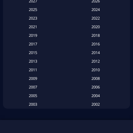
Apple TV
(20)
2027
2026
2025
2024
Apple TV+
(120)
2023
2022
Based on a True Story สร้างจากเรื่องจริง
(2)
2021
2020
2019
2018
Based on a True Story เรื่องจริง
(20)
2017
2016
Based on a True Story เรื่องจริง
(16)
2015
2014
2013
2012
Based on Novel
(6)
2011
2010
Betrayal
(1)
2009
2008
Biography
(3)
2007
2006
2005
2004
Biography ชีวประวัติ
(26)
2003
2002
Biography ชีวิตจริง
(41)
2001
2000
1999
1998
Black Comedy
(10)
1997
1996