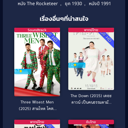
หนัง The Rocketeer
,
ยุค 1930
,
หนังปี 1991
เรื่องอื่นๆที่น่าสนใจ
Soundtrack
พากย์ไทย
Full HD
Full HD
7.0
6.7
The Down (2015) เดอะ
Three Wisest Men
ดาวน์ เป็นคนธรรมดามัน
(2025) สามโหด โคตร
ง่ายไป
ปราชญ์
พากย์ไทย
ซับไทย