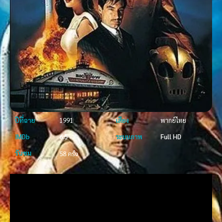
ปีที่ฉาย
1991
เสียง
พากย์ไทย
IMDb
6.5
ระบบภาพ
Full HD
รับชม
58 ครั้ง