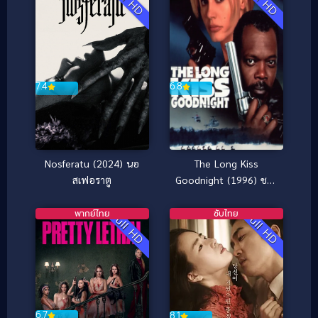
Full HD
Full HD
6.8
7.4
The Long Kiss
Nosferatu (2024) นอ
Goodnight (1996) ชาร์
สเฟอราตู
ลีน มหาประลัย
พากย์ไทย
ซับไทย
Full HD
Full HD
6.7
8.1