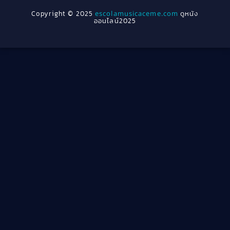
1954
1950
Crime อาชญากรรม
(78)
Copyright © 2025
escolamusicaceme.com
ดูหนัง
1940
ออนไลน์2025
Cult Film
(4)
Culture
(8)
Dance เต้น
(13)
Dark Comedy ตลกร้าย
(11)
Detective
(21)
Detective สืบสวน
(40)
Detective สืบสวน
(46)
Disaster
(22)
Disney+
(42)
Documentary สารคดี
(58)