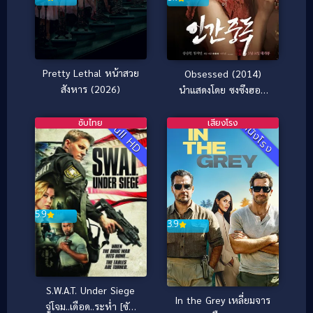
Pretty Lethal หน้าสวย
Obsessed (2014)
สังหาร (2026)
นำแสดงโดย ซงซึงฮอน
[ซับไทย]
ซับไทย
เสียงโรง
Full HD
หนังโรง
5.9
3.9
S.W.A.T. Under Siege
In the Grey เหลี่ยมจาร
จู่โจม..เดือด..ระห่ำ [ซับ