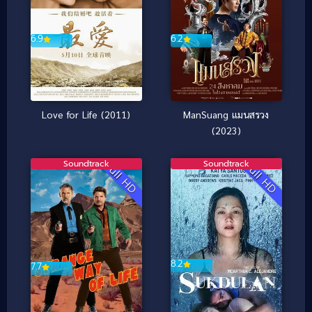
6.2
6.9
ManSuang แมนสรวง
Love for Life (2011)
(2023)
Soundtrack
Soundtrack
Full HD
Full HD
8.2
7.7