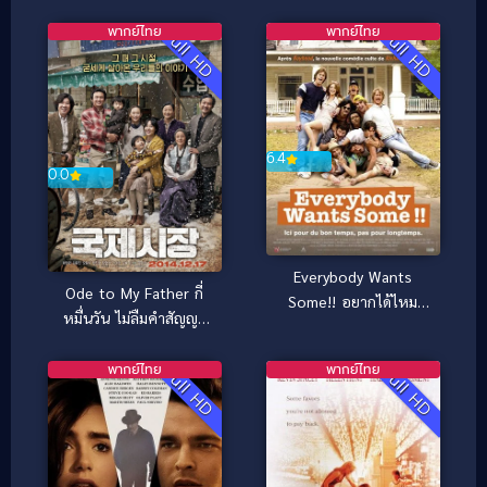
(2016)
พากย์ไทย
พากย์ไทย
Full HD
Full HD
6.4
0.0
Everybody Wants
Ode to My Father กี่
Some!! อยากได้ไหม
หมื่นวัน ไม่ลืมคำสัญญา
ใครสักคน (2016)
พ่อ (2014)
พากย์ไทย
พากย์ไทย
Full HD
Full HD