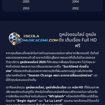
2005
2004
Biography ชีวประวัติ
(26)
2003
2002
Biography ชีวิตจริง
(41)
2001
2000
1999
1998
Black Comedy
(10)
1997
1996
Classic หนังคลาสสิก
(134)
ดูหนังออนไลน์ ดูหนัง
1995
1994
ดัง เต็มเรื่อง Full HD
Classic หนังคลาสสิก
(21)
1993
1992
ฟรี
1991
1990
Classic หนังคลาสสิก
(25)
หากคุณคือคนที่หลงรักในท่วงทำนองและแรงบันดาลใจจากเสียงดนตรี เว็บไซต์
1989
1988
ของเราขอพาทุกคนก้าวข้ามจากตัวโน้ตสู่โลกภาพยนตร์ที่เต็มไปด้วยอรรถรส
Comedy ตลก
(46)
ด้วยบริการ
ดูหนังออนไลน์ 2026
ที่คัดสรรมาเพื่อคุณโดยเฉพาะ ไม่ว่าคุณจะ
1987
1986
คิดถึงมิตรภาพและความเกรียนของวงดนตรีใน
“SuckSeed ห่วยขั้น
1985
1984
Comedy ตลก
(515)
เทพ”
หรืออยากซึมซับบรรยากาศความรักที่ผันแปรตามฤดูกาลในวิทยาลัย
ดุริยางคศิลป์จาก
“Season Change เพราะอากาศเปลี่ยนแปลงบ่อย”
เรา
1983
1982
มีให้คุณรับชมแบบจัดเต็ม
Comedy ตลกขบขัน
(4)
1981
1980
เราคือแหล่งรวม
ดูหนังออนไลน์, ดูหนังใหม่ชนโรง
และ
หนัง HD
ที่ให้คุณภาพ
1979
Coming of Age ก้าวพ้นวัย
(1)
1978
เสียงคมชัดระดับสตูดิโอ สำหรับใครที่ชอบหนังฝรั่งแนวสร้างแรงบันดาลใจหรือ
การฝึกซ้อมดนตรีอย่างเข้มข้นแบบ
“Whiplash”
หรือหนังรักที่ใช้ดนตรีเชื่อม
1976
1975
Coming-of-Age
(3)
ใจอย่าง
“Begin Again”
และ
“La La Land”
คุณสามารถเลือกชมได้แบบไม่
1974
1972