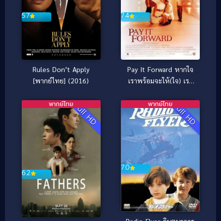
7.4
5.7
Pay It Forward หากใจ
Rules Don’t Apply
เราพร้อมจะให้(ใจ) เรา
[พากย์ไทย] (2016)
จะได้มากกว่าหนึ่ง
(2000)
พากย์ไทย
พากย์ไทย
Full HD
Full HD
7.0
6.2