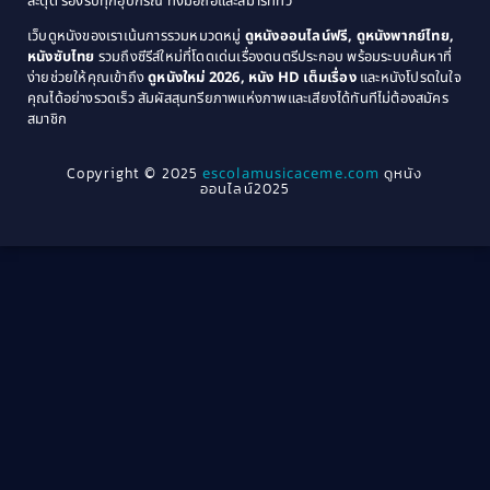
สะดุด รองรับทุกอุปกรณ์ ทั้งมือถือและสมาร์ททีวี
Coming-of-age ชีวิตวัยรุ่น
(21)
1971
1970
เว็บดูหนังของเราเน้นการรวมหมวดหมู่
ดูหนังออนไลน์ฟรี, ดูหนังพากย์ไทย,
หนังซับไทย
รวมถึงซีรีส์ใหม่ที่โดดเด่นเรื่องดนตรีประกอบ พร้อมระบบค้นหาที่
1969
1968
Community
(1)
ง่ายช่วยให้คุณเข้าถึง
ดูหนังใหม่ 2026, หนัง HD เต็มเรื่อง
และหนังโปรดในใจ
1964
1963
คุณได้อย่างรวดเร็ว สัมผัสสุนทรียภาพแห่งภาพและเสียงได้ทันทีไม่ต้องสมัคร
Crime อาชญากรรม
(78)
สมาชิก
1962
1956
1954
1950
Crime อาชญากรรม
(289)
Copyright © 2025
escolamusicaceme.com
ดูหนัง
1940
ออนไลน์2025
Cult Film
(4)
Culture
(8)
Dance เต้น
(13)
Dark Comedy ตลกร้าย
(11)
Detective
(21)
Detective สืบสวน
(46)
Detective สืบสวน
(40)