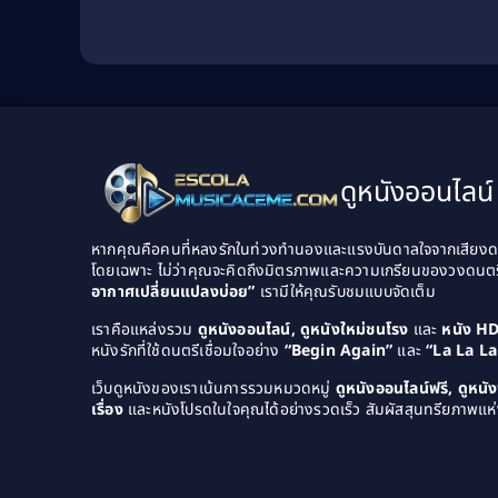
ดูหนังออนไลน์ 
หากคุณคือคนที่หลงรักในท่วงทำนองและแรงบันดาลใจจากเสียงดนต
โดยเฉพาะ ไม่ว่าคุณจะคิดถึงมิตรภาพและความเกรียนของวงดนต
อากาศเปลี่ยนแปลงบ่อย”
เรามีให้คุณรับชมแบบจัดเต็ม
เราคือแหล่งรวม
ดูหนังออนไลน์, ดูหนังใหม่ชนโรง
และ
หนัง H
หนังรักที่ใช้ดนตรีเชื่อมใจอย่าง
“Begin Again”
และ
“La La L
เว็บดูหนังของเราเน้นการรวมหมวดหมู่
ดูหนังออนไลน์ฟรี, ดูหน
เรื่อง
และหนังโปรดในใจคุณได้อย่างรวดเร็ว สัมผัสสุนทรียภาพแห่