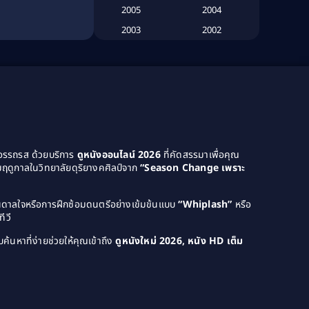
2005
2004
Biography
(3)
2003
2002
2001
2000
Biography ชีวประวัติ
(26)
1999
1998
Biography ชีวิตจริง
(41)
1997
1996
1995
1994
Black Comedy
(10)
1993
1992
Classic หนังคลาสสิก
(134)
1991
1990
ยอรรถรส ด้วยบริการ
ดูหนังออนไลน์ 2026
ที่คัดสรรมาเพื่อคุณ
ฤดูกาลในวิทยาลัยดุริยางคศิลป์จาก
“Season Change เพราะ
Classic หนังคลาสสิก
(21)
1989
1988
1987
1986
Classic หนังคลาสสิก
(25)
บันดาลใจหรือการฝึกซ้อมดนตรีอย่างเข้มข้นแบบ
“Whiplash”
หรือ
1985
1984
ีวี
Comedy ตลก
(46)
1983
1982
ค้นหาที่ง่ายช่วยให้คุณเข้าถึง
ดูหนังใหม่ 2026, หนัง HD เต็ม
1981
1980
Comedy ตลก
(515)
1979
1978
Comedy ตลกขบขัน
(4)
1976
1975