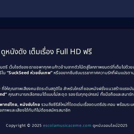
ดูหนังดัง เต็มเรื่อง Full HD ฟรี
รี เว็บไซต์ของเราขอพาทุกคนก้าวข้ามจากตัวโน้ตสู่โลกภาพยนตร์ที่เต็มไปด้ว
รีใน
“SuckSeed ห่วยขั้นเทพ”
หรืออยากซึมซับบรรยากาศความรักที่ผันแปรตาม
D
ที่ให้คุณภาพเสียงคมชัดระดับสตูดิโอ สำหรับใครที่ชอบหนังฝรั่งแนวสร้างแรง
and”
คุณสามารถเลือกชมได้แบบไม่สะดุด รองรับทุกอุปกรณ์ ทั้งมือถือและสมาร์ทท
ังพากย์ไทย, หนังซับไทย
รวมถึงซีรีส์ใหม่ที่โดดเด่นเรื่องดนตรีประกอบ พร้อมระบบ
งภาพและเสียงได้ทันทีไม่ต้องสมัครสมาชิก
Copyright © 2025
escolamusicaceme.com
ดูหนังออนไลน์2025