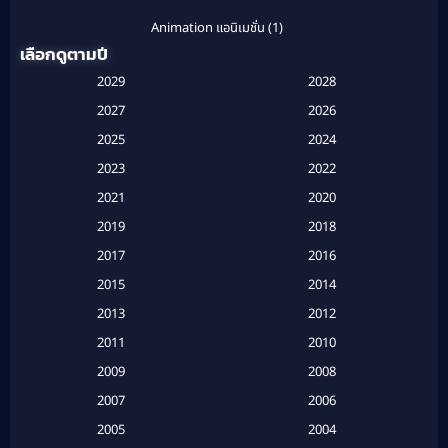
Animation แอนิเมชั่น
(1)
เลือกดูตามปี
Anthology
(1)
2029
2028
Apple TV
(20)
2027
2026
2025
2024
Apple TV+
(120)
2023
2022
Based on a True Story สร้างจากเรื่องจริง
(2)
2021
2020
2019
2018
Based on a True Story เรื่องจริง
(16)
2017
2016
Based on a True Story เรื่องจริง
(20)
2015
2014
2013
2012
Based on Novel
(6)
2011
2010
Betrayal
(1)
2009
2008
Biography
(3)
2007
2006
2005
2004
Biography ชีวประวัติ
(26)