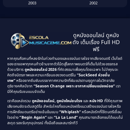
2003
2002
Biography ชีวิตจริง
(41)
2001
2000
1999
1998
Black Comedy
(10)
1997
1996
Classic หนังคลาสสิก
(134)
ดูหนังออนไลน์ ดูหนัง
1995
1994
ดัง เต็มเรื่อง Full HD
Classic หนังคลาสสิก
(21)
1993
1992
ฟรี
1991
1990
Classic หนังคลาสสิก
(25)
หากคุณคือคนที่หลงรักในท่วงทำนองและแรงบันดาลใจจากเสียงดนตรี เว็บไซต์
1989
1988
ของเราขอพาทุกคนก้าวข้ามจากตัวโน้ตสู่โลกภาพยนตร์ที่เต็มไปด้วยอรรถรส
Comedy ตลก
(515)
ด้วยบริการ
ดูหนังออนไลน์ 2026
ที่คัดสรรมาเพื่อคุณโดยเฉพาะ ไม่ว่าคุณจะ
1987
1986
คิดถึงมิตรภาพและความเกรียนของวงดนตรีใน
“SuckSeed ห่วยขั้น
1985
1984
Comedy ตลก
(46)
เทพ”
หรืออยากซึมซับบรรยากาศความรักที่ผันแปรตามฤดูกาลในวิทยาลัย
ดุริยางคศิลป์จาก
“Season Change เพราะอากาศเปลี่ยนแปลงบ่อย”
เรา
1983
1982
มีให้คุณรับชมแบบจัดเต็ม
Comedy ตลกขบขัน
(4)
1981
1980
เราคือแหล่งรวม
ดูหนังออนไลน์, ดูหนังใหม่ชนโรง
และ
หนัง HD
ที่ให้คุณภาพ
1979
Coming of Age ก้าวพ้นวัย
(1)
1978
เสียงคมชัดระดับสตูดิโอ สำหรับใครที่ชอบหนังฝรั่งแนวสร้างแรงบันดาลใจหรือ
การฝึกซ้อมดนตรีอย่างเข้มข้นแบบ
“Whiplash”
หรือหนังรักที่ใช้ดนตรีเชื่อม
1976
1975
Coming-of-Age
(3)
ใจอย่าง
“Begin Again”
และ
“La La Land”
คุณสามารถเลือกชมได้แบบไม่
1974
1972
สะดุด รองรับทุกอุปกรณ์ ทั้งมือถือและสมาร์ททีวี
Coming-of-age ชีวิตวัยรุ่น
(21)
1971
1970