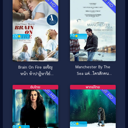
Full HD
Full HD
7.6
7.0
Manchester By The
Brain On Fire เผชิญ
Sea แค่…ใครสักคน
หน้า ท้าปาฏิหาริย์
(2016)
(2016)
ซับไทย
พากย์ไทย
Full HD
Full HD
0.0
0.0