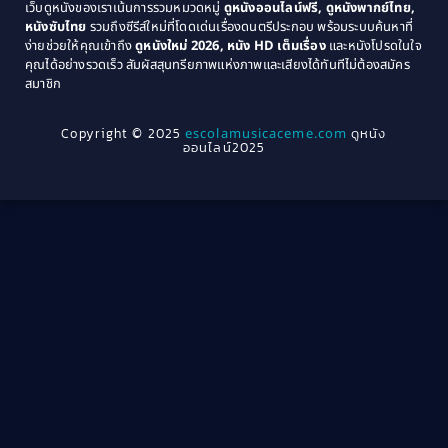
เว็บดูหนังของเราเน้นการรวมหมวดหมู่
ดูหนังออนไลน์ฟรี, ดูหนังพากย์ไทย,
หนังซับไทย
รวมถึงซีรีส์ใหม่ที่โดดเด่นเรื่องดนตรีประกอบ พร้อมระบบค้นหาที่
1969
1968
Community
(1)
ง่ายช่วยให้คุณเข้าถึง
ดูหนังใหม่ 2026, หนัง HD เต็มเรื่อง
และหนังโปรดในใจ
1964
1963
คุณได้อย่างรวดเร็ว สัมผัสสุนทรียภาพแห่งภาพและเสียงได้ทันทีไม่ต้องสมัคร
Crime อาชญากรรม
(289)
สมาชิก
1962
1956
1954
1950
Crime อาชญากรรม
(78)
Copyright © 2025
escolamusicaceme.com
ดูหนัง
1940
ออนไลน์2025
Cult Film
(4)
Culture
(8)
Dance เต้น
(13)
Dark Comedy ตลกร้าย
(11)
Detective
(21)
Detective สืบสวน
(40)
Detective สืบสวน
(46)
Disaster
(22)