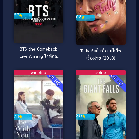
6.7
6.8
BTS the Comeback
Tully ทัลลี่ เป็นแม่ไม่ใช่
Live Arirang ไลฟ์สด
เรื่องง่าย (2018)
การกลับมาของ BTS
Arirang (2026)
พากย์ไทย
ซับไทย
Full HD
Full HD
8.0
7.8