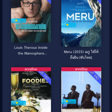
7.5
8.0
Louis Theroux Inside
Meru (2015) เมรู ไต่ให้
the Manosphere
ถึงฝัน [ซับไทย]
(2026) หลุยส์ เทอโรซ์
เจาะโลกยุคใหม่ของชาย
พากย์ไทย
พากย์ไทย
Full HD
Full HD
นิยม
6.5
7.0