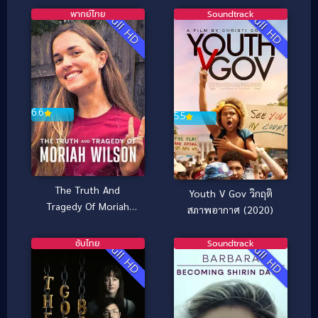
มาร์ โอดอม (2026)
พากย์ไทย
Soundtrack
Full HD
Full HD
6.6
5.5
The Truth And
Youth V Gov วิกฤติ
Tragedy Of Moriah
สภาพอากาศ (2020)
Wilson วามจริงและ
โศกนาฏกรรมของโมไร
ซับไทย
Soundtrack
Full HD
Full HD
อาห์ วิลสัน (2026)