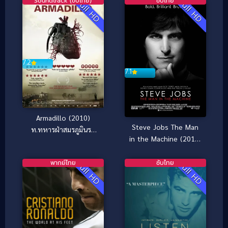
Soundtrack (ซับไทย)
ซับไทย
Full HD
Full HD
7.2
7.1
Armadillo (2010)
Steve Jobs The Man
ท.ทหารฝ่าสมรภูมินรก
in the Machine (2015)
[ซับไทย]
สตีฟ จ็อบส์ บุรุษ
อัจฉริยะ (บรรยายไทย)
พากย์ไทย
ซับไทย
Full HD
Full HD