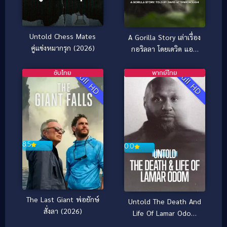
Untold Chess Mates
A Gorilla Story เล่าเรื่อง
คู่แข่งหมากรุก (2026)
กอริลลา โดยเดวิด แอท
เทนเบอเรอห์ เซอร์เดวิด
(2026)
ซับไทย
พากย์ไทย
Full HD
Full HD
8.5
0.0
The Last Giant พ่อยักษ์
Untold The Death And
สั่งลา (2026)
Life Of Lamar Odom
ความตายและชีวิตของลา