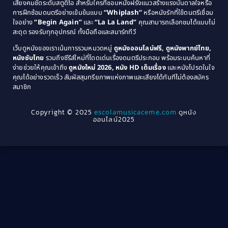
เสียงคมชัดระดับสตูดิโอ สำหรับใครที่ชอบหนังฝรั่งแนวสร้างแรงบันดาลใจหรือ
การฝึกซ้อมดนตรีอย่างเข้มข้นแบบ
“Whiplash”
หรือหนังรักที่ใช้ดนตรีเชื่อม
1976
1975
Coming-of-Age
(3)
ใจอย่าง
“Begin Again”
และ
“La La Land”
คุณสามารถเลือกชมได้แบบไม่
1974
1972
สะดุด รองรับทุกอุปกรณ์ ทั้งมือถือและสมาร์ททีวี
Coming-of-age ชีวิตวัยรุ่น
(21)
1971
1970
เว็บดูหนังของเราเน้นการรวมหมวดหมู่
ดูหนังออนไลน์ฟรี, ดูหนังพากย์ไทย,
หนังซับไทย
รวมถึงซีรีส์ใหม่ที่โดดเด่นเรื่องดนตรีประกอบ พร้อมระบบค้นหาที่
1969
1968
Community
(1)
ง่ายช่วยให้คุณเข้าถึง
ดูหนังใหม่ 2026, หนัง HD เต็มเรื่อง
และหนังโปรดในใจ
1964
1963
คุณได้อย่างรวดเร็ว สัมผัสสุนทรียภาพแห่งภาพและเสียงได้ทันทีไม่ต้องสมัคร
Crime อาชญากรรม
(78)
สมาชิก
1962
1956
1954
1950
Crime อาชญากรรม
(289)
Copyright © 2025
escolamusicaceme.com
ดูหนัง
1940
ออนไลน์2025
Cult Film
(4)
Culture
(8)
Dance เต้น
(13)
Dark Comedy ตลกร้าย
(11)
Detective
(21)