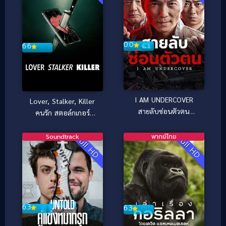
0.0
6.6
I AM UNDERCOVER
Lover, Stalker, Killer
สายลับซ่อนตัวตน
คนรัก สตอล์กเกอร์
(2026)
ฆาตกร (2024)
Soundtrack
พากย์ไทย
Full HD
Full HD
6.3
6.3