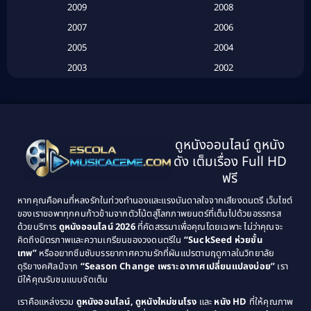
2009
2008
Biography
(3)
2007
2006
2005
2004
Biography ชีวประวัติ
(26)
2003
2002
Biography ชีวิตจริง
(41)
2001
2000
1999
1998
Black Comedy
(10)
1997
1996
Classic หนังคลาสสิก
(134)
ดูหนังออนไลน์ ดูหนัง
1995
1994
ดัง เต็มเรื่อง Full HD
Classic หนังคลาสสิก
(21)
1993
1992
ฟรี
1991
1990
Classic หนังคลาสสิก
(25)
หากคุณคือคนที่หลงรักในท่วงทำนองและแรงบันดาลใจจากเสียงดนตรี เว็บไซต์
1989
1988
ของเราขอพาทุกคนก้าวข้ามจากตัวโน้ตสู่โลกภาพยนตร์ที่เต็มไปด้วยอรรถรส
Comedy ตลก
(46)
ด้วยบริการ
ดูหนังออนไลน์ 2026
ที่คัดสรรมาเพื่อคุณโดยเฉพาะ ไม่ว่าคุณจะ
1987
1986
คิดถึงมิตรภาพและความเกรียนของวงดนตรีใน
“SuckSeed ห่วยขั้น
1985
1984
Comedy ตลก
(515)
เทพ”
หรืออยากซึมซับบรรยากาศความรักที่ผันแปรตามฤดูกาลในวิทยาลัย
ดุริยางคศิลป์จาก
“Season Change เพราะอากาศเปลี่ยนแปลงบ่อย”
เรา
1983
1982
มีให้คุณรับชมแบบจัดเต็ม
Comedy ตลกขบขัน
(4)
1981
1980
เราคือแหล่งรวม
ดูหนังออนไลน์, ดูหนังใหม่ชนโรง
และ
หนัง HD
ที่ให้คุณภาพ
1979
Coming of Age ก้าวพ้นวัย
(1)
1978