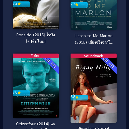
7.2
7.7
Ronaldo (2015) โรนัล
Listen to Me Marlon
โด [ซับไทย]
(2015) เสียงจริงจากใจ
มาร์ลอน แบรนโด (ซับ
ไทย)
ซับไทย
Soundtrack
Full HD
Full HD
7.8
5.8
Citizenfour (2014) แฉ
Bigay hilig Sexual