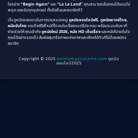
Coming-of-Age
(3)
ใจอย่าง
“Begin Again”
และ
“La La Land”
คุณสามารถเลือกชมได้แบบไม่
1974
1972
สะดุด รองรับทุกอุปกรณ์ ทั้งมือถือและสมาร์ททีวี
Coming-of-age ชีวิตวัยรุ่น
(21)
1971
1970
เว็บดูหนังของเราเน้นการรวมหมวดหมู่
ดูหนังออนไลน์ฟรี, ดูหนังพากย์ไทย,
หนังซับไทย
รวมถึงซีรีส์ใหม่ที่โดดเด่นเรื่องดนตรีประกอบ พร้อมระบบค้นหาที่
1969
1968
Community
(1)
ง่ายช่วยให้คุณเข้าถึง
ดูหนังใหม่ 2026, หนัง HD เต็มเรื่อง
และหนังโปรดในใจ
1964
1963
คุณได้อย่างรวดเร็ว สัมผัสสุนทรียภาพแห่งภาพและเสียงได้ทันทีไม่ต้องสมัคร
Crime อาชญากรรม
(78)
สมาชิก
1962
1956
1954
1950
Crime อาชญากรรม
(289)
Copyright © 2025
escolamusicaceme.com
ดูหนัง
1940
ออนไลน์2025
Cult Film
(4)
Culture
(8)
Dance เต้น
(13)
Dark Comedy ตลกร้าย
(11)
Detective
(21)
Detective สืบสวน
(46)