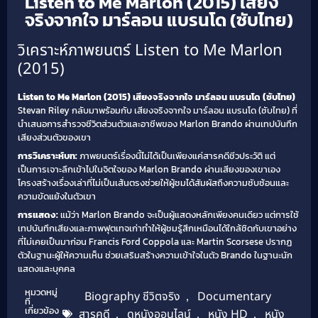
Listen to Me Marlon (2015) เสียง
จริงจากใจ มาร์ลอน แบรนโด (ซับไทย)
วิเคราะห์ภาพยนตร์ Listen to Me Marlon
(2015)
Listen to Me Marlon (2015) เสียงจริงจากใจ มาร์ลอน แบรนโด (ซับไทย)
Stevan Riley กลับมาพร้อมกับ เสียงจริงจากใจ มาร์ลอน แบรนโด (ซับไทย) ที่
นำเสนอการสำรวจชีวิตส่วนตัวและอาชีพของ Marlon Brando ผ่านเทปบันทึก
เสียงส่วนตัวของเขา
การวิเคราะห์บท:
ภาพยนตร์เรื่องนี้ไม่ได้เป็นเพียงแค่สารคดีชีวประวัติ แต่
เป็นการเจาะลึกเข้าไปในจิตใจของ Marlon Brando ผ่านเสียงของเขาเอง
โครงสร้างเรื่องเล่าที่ไม่เป็นเส้นตรงช่วยให้ผู้ชมได้สัมผัสถึงความซับซ้อนและ
ความขัดแย้งในตัวเขา
การแสดง:
แม้ว่า Marlon Brando จะเป็นผู้แสดงหลักเพียงคนเดียว แต่การใช้
เทปบันทึกเสียงและภาพฟุตเทจเก่าทำให้ผู้ชมรู้สึกเหมือนได้ใกล้ชิดกับเขาอย่าง
ที่ไม่เคยเป็นมาก่อน Francis Ford Coppola และ Martin Scorsese ปรากฏ
ตัวในฐานะผู้ให้ความเห็น ช่วยเสริมสร้างความเข้าใจในตัว Brando ในฐานะนัก
แสดงและบุคคล
หมวดหมู่
Biography ชีวิตจริง
,
Documentary
ที่
เกี่ยวข้อง
สารคดี
,
ดูหนังออนไลน์
,
หนัง HD
,
หนัง