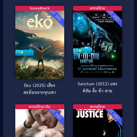
เจอร์ส อำมหิตฆ่าไม่สน
(2024)
Soundtrack
พากย์ไทย
Full HD
Full HD
5.9
7.5
Sanctum (2011) แซง
Eko (2025) เสียง
ค์ทัม ดิ่ง ท้า ตาย
สะท้อนจากหุบเขา
พากย์ไทย/ซับ
พากย์ไทย
Full HD
Full HD