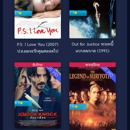
7.7
7.1
Out for Justice ทวงหนี้
P.S. I Love You (2007)
แบบยมบาล (1991)
ป.ล.ผมจะรักคุณตลอดไป
ซับไทย
พากย์ไทย
Full HD
Full HD
4.9
7.0