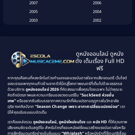
Biography
(3)
2007
2006
2005
2004
Biography ชีวประวัติ
(26)
2003
2002
Biography ชีวิตจริง
(41)
2001
2000
1999
1998
Black Comedy
(10)
1997
1996
Classic หนังคลาสสิก
(134)
ดูหนังออนไลน์ ดูหนัง
1995
1994
ดัง เต็มเรื่อง Full HD
Classic หนังคลาสสิก
(21)
1993
1992
ฟรี
1991
1990
Classic หนังคลาสสิก
(25)
หากคุณคือคนที่หลงรักในท่วงทำนองและแรงบันดาลใจจากเสียงดนตรี เว็บไซต์
1989
1988
ของเราขอพาทุกคนก้าวข้ามจากตัวโน้ตสู่โลกภาพยนตร์ที่เต็มไปด้วยอรรถรส
Comedy ตลก
(46)
ด้วยบริการ
ดูหนังออนไลน์ 2026
ที่คัดสรรมาเพื่อคุณโดยเฉพาะ ไม่ว่าคุณจะ
1987
1986
คิดถึงมิตรภาพและความเกรียนของวงดนตรีใน
“SuckSeed ห่วยขั้น
1985
1984
Comedy ตลก
(515)
เทพ”
หรืออยากซึมซับบรรยากาศความรักที่ผันแปรตามฤดูกาลในวิทยาลัย
ดุริยางคศิลป์จาก
“Season Change เพราะอากาศเปลี่ยนแปลงบ่อย”
เรา
1983
1982
มีให้คุณรับชมแบบจัดเต็ม
Comedy ตลกขบขัน
(4)
1981
1980
เราคือแหล่งรวม
ดูหนังออนไลน์, ดูหนังใหม่ชนโรง
และ
หนัง HD
ที่ให้คุณภาพ
1979
Coming of Age ก้าวพ้นวัย
(1)
1978
เสียงคมชัดระดับสตูดิโอ สำหรับใครที่ชอบหนังฝรั่งแนวสร้างแรงบันดาลใจหรือ
การฝึกซ้อมดนตรีอย่างเข้มข้นแบบ
“Whiplash”
หรือหนังรักที่ใช้ดนตรีเชื่อม
1976
1975