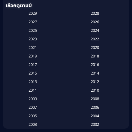
เลือกดูตามปี
Anthology
(1)
2029
2028
Apple TV
(20)
2027
2026
2025
2024
Apple TV+
(120)
2023
2022
Based on a True Story สร้างจากเรื่องจริง
(2)
2021
2020
2019
2018
Based on a True Story เรื่องจริง
(20)
2017
2016
Based on a True Story เรื่องจริง
(16)
2015
2014
2013
2012
Based on Novel
(6)
2011
2010
Betrayal
(1)
2009
2008
Biography
(3)
2007
2006
2005
2004
Biography ชีวประวัติ
(26)
2003
2002
Biography ชีวิตจริง
(41)