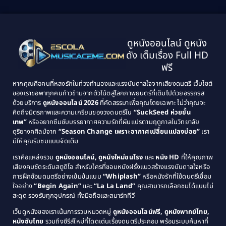
2001
2000
1999
1998
Black Comedy
(10)
1997
1996
Classic หนังคลาสสิก
(134)
ดูหนังออนไลน์ ดูหนัง
1995
1994
ดัง เต็มเรื่อง Full HD
Classic หนังคลาสสิก
(21)
1993
1992
ฟรี
1991
1990
Classic หนังคลาสสิก
(25)
หากคุณคือคนที่หลงรักในท่วงทำนองและแรงบันดาลใจจากเสียงดนตรี เว็บไซต์
1989
1988
ของเราขอพาทุกคนก้าวข้ามจากตัวโน้ตสู่โลกภาพยนตร์ที่เต็มไปด้วยอรรถรส
Comedy ตลก
(46)
ด้วยบริการ
ดูหนังออนไลน์ 2026
ที่คัดสรรมาเพื่อคุณโดยเฉพาะ ไม่ว่าคุณจะ
1987
1986
คิดถึงมิตรภาพและความเกรียนของวงดนตรีใน
“SuckSeed ห่วยขั้น
1985
1984
Comedy ตลก
(515)
เทพ”
หรืออยากซึมซับบรรยากาศความรักที่ผันแปรตามฤดูกาลในวิทยาลัย
ดุริยางคศิลป์จาก
“Season Change เพราะอากาศเปลี่ยนแปลงบ่อย”
เรา
1983
1982
มีให้คุณรับชมแบบจัดเต็ม
Comedy ตลกขบขัน
(4)
1981
1980
เราคือแหล่งรวม
ดูหนังออนไลน์, ดูหนังใหม่ชนโรง
และ
หนัง HD
ที่ให้คุณภาพ
1979
Coming of Age ก้าวพ้นวัย
(1)
1978
เสียงคมชัดระดับสตูดิโอ สำหรับใครที่ชอบหนังฝรั่งแนวสร้างแรงบันดาลใจหรือ
การฝึกซ้อมดนตรีอย่างเข้มข้นแบบ
“Whiplash”
หรือหนังรักที่ใช้ดนตรีเชื่อม
1976
1975
Coming-of-Age
(3)
ใจอย่าง
“Begin Again”
และ
“La La Land”
คุณสามารถเลือกชมได้แบบไม่
1974
1972
สะดุด รองรับทุกอุปกรณ์ ทั้งมือถือและสมาร์ททีวี
Coming-of-age ชีวิตวัยรุ่น
(21)
1971
1970
เว็บดูหนังของเราเน้นการรวมหมวดหมู่
ดูหนังออนไลน์ฟรี, ดูหนังพากย์ไทย,
หนังซับไทย
รวมถึงซีรีส์ใหม่ที่โดดเด่นเรื่องดนตรีประกอบ พร้อมระบบค้นหาที่
1969
1968
Community
(1)