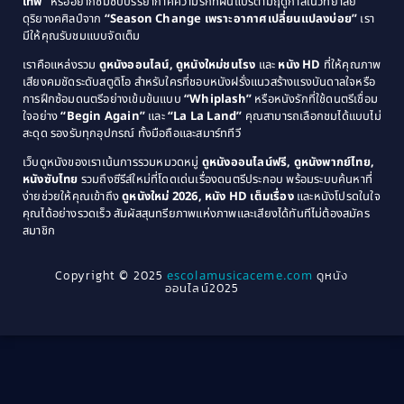
Comedy ตลก
(46)
เทพ”
หรืออยากซึมซับบรรยากาศความรักที่ผันแปรตามฤดูกาลในวิทยาลัย
ดุริยางคศิลป์จาก
“Season Change เพราะอากาศเปลี่ยนแปลงบ่อย”
เรา
1983
1982
มีให้คุณรับชมแบบจัดเต็ม
Comedy ตลกขบขัน
(4)
1981
1980
เราคือแหล่งรวม
ดูหนังออนไลน์, ดูหนังใหม่ชนโรง
และ
หนัง HD
ที่ให้คุณภาพ
1979
Coming of Age ก้าวพ้นวัย
(1)
1978
เสียงคมชัดระดับสตูดิโอ สำหรับใครที่ชอบหนังฝรั่งแนวสร้างแรงบันดาลใจหรือ
การฝึกซ้อมดนตรีอย่างเข้มข้นแบบ
“Whiplash”
หรือหนังรักที่ใช้ดนตรีเชื่อม
1976
1975
Coming-of-Age
(3)
ใจอย่าง
“Begin Again”
และ
“La La Land”
คุณสามารถเลือกชมได้แบบไม่
1974
1972
สะดุด รองรับทุกอุปกรณ์ ทั้งมือถือและสมาร์ททีวี
Coming-of-age ชีวิตวัยรุ่น
(21)
1971
1970
เว็บดูหนังของเราเน้นการรวมหมวดหมู่
ดูหนังออนไลน์ฟรี, ดูหนังพากย์ไทย,
หนังซับไทย
รวมถึงซีรีส์ใหม่ที่โดดเด่นเรื่องดนตรีประกอบ พร้อมระบบค้นหาที่
1969
1968
Community
(1)
ง่ายช่วยให้คุณเข้าถึง
ดูหนังใหม่ 2026, หนัง HD เต็มเรื่อง
และหนังโปรดในใจ
1964
1963
คุณได้อย่างรวดเร็ว สัมผัสสุนทรียภาพแห่งภาพและเสียงได้ทันทีไม่ต้องสมัคร
Crime อาชญากรรม
(289)
สมาชิก
1962
1956
1954
1950
Crime อาชญากรรม
(78)
Copyright © 2025
escolamusicaceme.com
ดูหนัง
1940
ออนไลน์2025
Cult Film
(4)
Culture
(8)
Dance เต้น
(13)