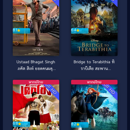
6.4
8.1
Bridge to Terabithia ทิ
Ustaad Bhagat Singh
ราบีเตีย สะพาน
ภคัต สิงห์ ยอดคนผดุง
มหัศจรรย์ (2007)
ความยุติธรรม (2026)
พากย์ไทย
พากย์ไทย
Full HD
Full HD
6.8
8.2