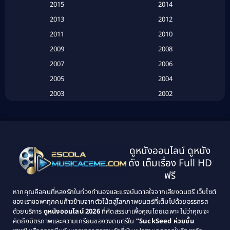
2015
2014
2013
2012
Based on Novel
(6)
2011
2010
Betrayal
(1)
2009
2008
Biography
(3)
2007
2006
2005
2004
Biography ชีวประวัติ
(26)
2003
2002
Biography ชีวิตจริง
(41)
2001
2000
1999
1998
Black Comedy
(10)
1997
1996
Classic หนังคลาสสิก
(25)
ดูหนังออนไลน์ ดูหนัง
1995
1994
ดัง เต็มเรื่อง Full HD
Classic หนังคลาสสิก
(134)
1993
1992
ฟรี
1991
1990
Classic หนังคลาสสิก
(21)
หากคุณคือคนที่หลงรักในท่วงทำนองและแรงบันดาลใจจากเสียงดนตรี เว็บไซต์
1989
1988
ของเราขอพาทุกคนก้าวข้ามจากตัวโน้ตสู่โลกภาพยนตร์ที่เต็มไปด้วยอรรถรส
Comedy ตลก
(515)
ด้วยบริการ
ดูหนังออนไลน์ 2026
ที่คัดสรรมาเพื่อคุณโดยเฉพาะ ไม่ว่าคุณจะ
1987
1986
คิดถึงมิตรภาพและความเกรียนของวงดนตรีใน
“SuckSeed ห่วยขั้น
1985
1984