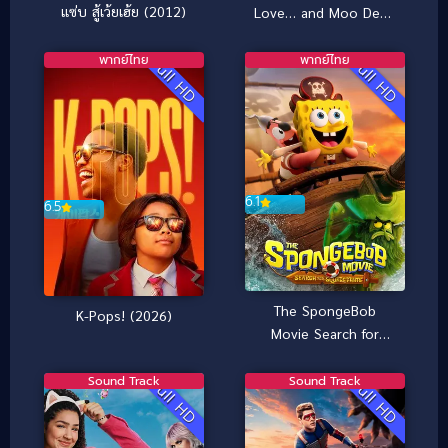
แซ่บ สู้เว้ยเฮ้ย (2012)
Love… and Moo Deng
ฟู้ดทรัค ลัก (รัก) หมูเด้ง
(2025)
พากย์ไทย
พากย์ไทย
Full HD
Full HD
6.1
6.5
The SpongeBob
K-Pops! (2026)
Movie Search for
SquarePants เดอะ ส
พันจ์บ็อบ มูฟวี่ ภารกิจ
Sound Track
Sound Track
Full HD
Full HD
ตามหาสพันจ์บ็อบ
(2025)