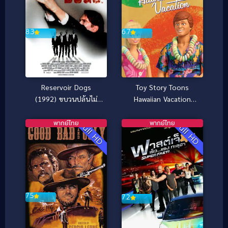
6.7
8.3
Toy Story Toons
Reservoir Dogs
Hawaiian Vacation
(1992) ขบวนปล้นไม่
(2011)
ถามชื่อ
พากย์ไทย
พากย์ไทย
Full HD
Full HD
7.5
7.2