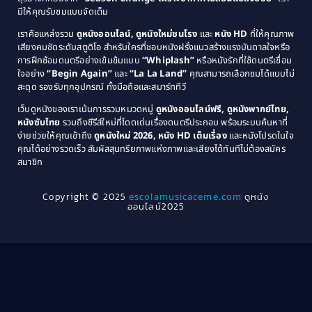
1983
1982
มีให้คุณรับชมแบบจัดเต็ม
Comedy ตลกขบขัน
(4)
1981
1980
เราคือแหล่งรวม
ดูหนังออนไลน์, ดูหนังใหม่ชนโรง
และ
หนัง HD
ที่ให้คุณภาพ
1979
Coming of Age ก้าวพ้นวัย
(1)
1978
เสียงคมชัดระดับสตูดิโอ สำหรับใครที่ชอบหนังฝรั่งแนวสร้างแรงบันดาลใจหรือ
การฝึกซ้อมดนตรีอย่างเข้มข้นแบบ
“Whiplash”
หรือหนังรักที่ใช้ดนตรีเชื่อม
1976
1975
Coming-of-Age
(3)
ใจอย่าง
“Begin Again”
และ
“La La Land”
คุณสามารถเลือกชมได้แบบไม่
1974
1972
สะดุด รองรับทุกอุปกรณ์ ทั้งมือถือและสมาร์ททีวี
Coming-of-age ชีวิตวัยรุ่น
(21)
1971
1970
เว็บดูหนังของเราเน้นการรวมหมวดหมู่
ดูหนังออนไลน์ฟรี, ดูหนังพากย์ไทย,
หนังซับไทย
รวมถึงซีรีส์ใหม่ที่โดดเด่นเรื่องดนตรีประกอบ พร้อมระบบค้นหาที่
1969
1968
Community
(1)
ง่ายช่วยให้คุณเข้าถึง
ดูหนังใหม่ 2026, หนัง HD เต็มเรื่อง
และหนังโปรดในใจ
1964
1963
คุณได้อย่างรวดเร็ว สัมผัสสุนทรียภาพแห่งภาพและเสียงได้ทันทีไม่ต้องสมัคร
Crime อาชญากรรม
(78)
สมาชิก
1962
1956
1954
1950
Crime อาชญากรรม
(289)
Copyright © 2025
escolamusicaceme.com
ดูหนัง
1940
ออนไลน์2025
Cult Film
(4)
Culture
(8)
Dance เต้น
(13)
Dark Comedy ตลกร้าย
(11)