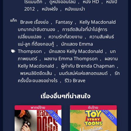
โรแมนติก
,
ดูหนังออนไลน์
,
หนัง HD
,
หนังปี
2012
,
หนังฝรั่ง
,
หนังแนะนำ
แท็ก
Brave เรื่องย่อ
,
Fantasy
,
Kelly Macdonald
บทบาทน่าจับตามอง
,
การตัดสินใจที่นำไปสู่การ
เปลี่ยนแปลง
,
ความรักที่สวยงาม
,
ความสัมพันธ์
แม่-ลูก ที่ต้องกอบกู้
,
นักแสดง Emma
Thompson
,
นักแสดง Kelly Macdonald
,
บท
ภาพยนตร์
,
ผลงาน Emma Thompson
,
ผลงาน
Kelly Macdonald
,
ผู้กำกับ Brenda Chapman
,
พรหมลิขิตขีดเส้น
,
มนต์เสน่ห์แห่งสกอตแลนด์
,
รัก
ครั้งนี้จะจบลงอย่างไร
,
รีวิว Brave
เรื่องอื่นๆที่น่าสนใจ
พากย์ไทย
ซับไทย
Full HD
Full HD