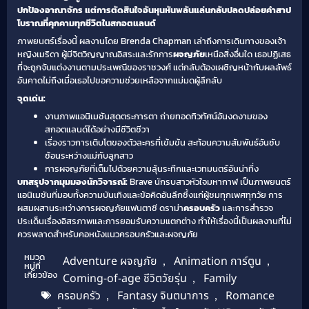
ปกป้องอาณาจักร แต่การตัดสินใจอันหุนหันพลันแล่นกลับปลดปล่อยคำสาป
โบราณที่คุกคามทุกชีวิตในสกอตแลนด์
ภาพยนตร์เรื่องนี้ ผลงานโดย Brenda Chapman เล่าถึงการเดินทางของเจ้า
หญิงเมริดา ผู้มีจิตวิญญาณอิสระและรักการ
ผจญภัย
เหนือสิ่งอื่นใด เธอปฏิเสธ
ที่จะถูกจับแต่งงานตามประเพณีของราชวงศ์ แต่กลับต้องเผชิญหน้ากับผลลัพธ์
อันคาดไม่ถึงเมื่อเธอไปขอความช่วยเหลือจากแม่มดผู้ลึกลับ
จุดเด่น:
งานภาพแอนิเมชันสุดตระการตา ถ่ายทอดทิวทัศน์อันงดงามของ
สกอตแลนด์ได้อย่างมีชีวิตชีวา
เรื่องราวการเติบโตของตัวละครที่เข้มข้น สะท้อนความสัมพันธ์อันซับ
ซ้อนระหว่างแม่กับลูกสาว
การผจญภัยที่เต็มไปด้วยความลุ้นระทึกและเวทมนตร์อันน่าทึ่ง
บทสรุปจากมุมมองนักวิจารณ์:
Brave นักรบสาวหัวใจมหากาฬ เป็นภาพยนตร์
แอนิเมชันที่มอบทั้งความบันเทิงและข้อคิดอันลึกซึ้งแก่ผู้ชมทุกเพศทุกวัย การ
ผสมผสานระหว่างการผจญภัยแฟนตาซี ดราม่า
ครอบครัว
และการสำรวจ
ประเด็นเรื่องอิสรภาพและการยอมรับความแตกต่าง ทำให้เรื่องนี้เป็นผลงานที่ไม่
ควรพลาดสำหรับคอหนังแนวครอบครัวและผจญภัย
หมวด
Adventure ผจญภัย
,
Animation การ์ตูน
,
หมู่ที่
เกี่ยวข้อง
Coming-of-age ชีวิตวัยรุ่น
,
Family
ครอบครัว
,
Fantasy จินตนาการ
,
Romance