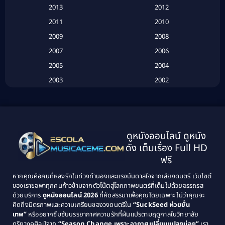
2013
2012
Based on Novel
(6)
2011
2010
Betrayal
(1)
2009
2008
Biography
(3)
2007
2006
2005
2004
Biography ชีวประวัติ
(26)
2003
2002
Biography ชีวิตจริง
(41)
2001
2000
1999
1998
Black Comedy
(10)
1997
1996
Classic หนังคลาสสิก
(134)
ดูหนังออนไลน์ ดูหนัง
1995
1994
ดัง เต็มเรื่อง Full HD
Classic หนังคลาสสิก
(21)
1993
1992
ฟรี
1991
1990
Classic หนังคลาสสิก
(25)
หากคุณคือคนที่หลงรักในท่วงทำนองและแรงบันดาลใจจากเสียงดนตรี เว็บไซต์
1989
1988
ของเราขอพาทุกคนก้าวข้ามจากตัวโน้ตสู่โลกภาพยนตร์ที่เต็มไปด้วยอรรถรส
Comedy ตลก
(46)
ด้วยบริการ
ดูหนังออนไลน์ 2026
ที่คัดสรรมาเพื่อคุณโดยเฉพาะ ไม่ว่าคุณจะ
1987
1986
คิดถึงมิตรภาพและความเกรียนของวงดนตรีใน
“SuckSeed ห่วยขั้น
1985
1984
Comedy ตลก
(515)
เทพ”
หรืออยากซึมซับบรรยากาศความรักที่ผันแปรตามฤดูกาลในวิทยาลัย
ดุริยางคศิลป์จาก
“Season Change เพราะอากาศเปลี่ยนแปลงบ่อย”
เรา