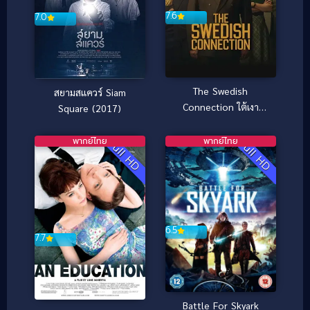
7.6
7.0
The Swedish
สยามสแควร์ Siam
Connection ใต้เงา
Square (2017)
สวีเดน (2026)
พากย์ไทย
พากย์ไทย
Full HD
Full HD
6.5
7.7
Battle For Skyark