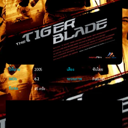
ปีที่ฉาย
2005
เสียง
ซับไทย
IMDb
6.2
ระบบภาพ
Full HD
รับชม
45 ครั้ง