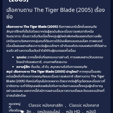
เสือคาบดาบ The Tiger Blade (2005) เรื่อง
ย่อ
เสือคาบดาบ The Tiger Blade (2005)
คือภาพยนตร์แอ็คชั่นผจญภัย
สัญชาติไทยที่เต็มไปด้วยฉากต่อสู้สุดมันส์และเรื่องราวแฟนตาซีเหนือ
จินตนาการ เรื่องราวเริ่มต้นเมื่อเด็กหนุ่มผู้มีพลังพิเศษต้องออกเดินทางเพื่อ
ปกป้องดาบวิเศษจากกลุ่มคนที่ต้องการใช้มันเพื่อครอบครองโลก ภาพยนตร์
เรื่องนี้ผสมผสานศิลปะการต่อสู้แบบไทยๆ เข้ากับองค์ประกอบแฟนตาซีได้อย่าง
ลงตัว สร้างความตื่นเต้นเร้าใจให้กับผู้ชมตลอดทั้งเรื่อง
จุดเด่น:
ฉากแอ็คชั่นที่ออกแบบมาอย่างดี, การผสมผสานวัฒนธรรม
ไทยเข้ากับแฟนตาซี, งานภาพที่สวยงาม
ความรู้สึก:
ตื่นเต้น, เร้าใจ, สนุกสนานไปกับการผจญภัย
สรุป: เสือคาบดาบ The Tiger Blade (2005) น่าดูไหม?
หากคุณเป็นแฟน
หนังแอ็คชั่นที่ชอบการผจญภัยและเรื่องราวแฟนตาซี เสือคาบดาบ The Tiger
Blade (2005) คือหนังที่คุณไม่ควรพลาด ด้วยฉากต่อสู้ที่ดุเดือดและเรื่องราวที่
น่าติดตาม จะทำให้คุณเพลิดเพลินไปกับการเดินทางของเด็กหนุ่มผู้กล้าหาญ
อย่างแน่นอน นอกจากนี้ยังมีการผสานเรื่องราวความเชื่อและ
วัฒนธรรมไทย
ที่
น่าสนใจอีกด้วย
หมวดหมู่
Classic หนังคลาสสิก
,
Classic หนังคลาส
ที่
เกี่ยวข้อง
สิก
,
ดูหนังออนไลน์
,
หนัง HD
,
หนังปี