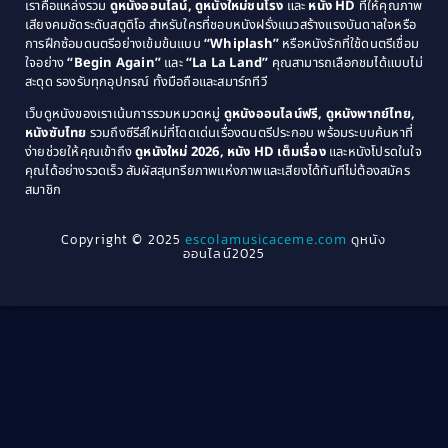
เราคือแหล่งรวม
ดูหนังออนไลน์, ดูหนังใหม่ชนโรง
และ
หนัง HD
ที่ให้คุณภาพ
1979
Coming of Age ก้าวพ้นวัย
(1)
1978
เสียงคมชัดระดับสตูดิโอ สำหรับใครที่ชอบหนังฝรั่งแนวสร้างแรงบันดาลใจหรือ
การฝึกซ้อมดนตรีอย่างเข้มข้นแบบ
“Whiplash”
หรือหนังรักที่ใช้ดนตรีเชื่อม
1976
1975
Coming-of-Age
(3)
ใจอย่าง
“Begin Again”
และ
“La La Land”
คุณสามารถเลือกชมได้แบบไม่
1974
1972
สะดุด รองรับทุกอุปกรณ์ ทั้งมือถือและสมาร์ททีวี
Coming-of-age ชีวิตวัยรุ่น
(21)
1971
1970
เว็บดูหนังของเราเน้นการรวมหมวดหมู่
ดูหนังออนไลน์ฟรี, ดูหนังพากย์ไทย,
หนังซับไทย
รวมถึงซีรีส์ใหม่ที่โดดเด่นเรื่องดนตรีประกอบ พร้อมระบบค้นหาที่
1969
1968
Community
(1)
ง่ายช่วยให้คุณเข้าถึง
ดูหนังใหม่ 2026, หนัง HD เต็มเรื่อง
และหนังโปรดในใจ
1964
1963
คุณได้อย่างรวดเร็ว สัมผัสสุนทรียภาพแห่งภาพและเสียงได้ทันทีไม่ต้องสมัคร
Crime อาชญากรรม
(78)
สมาชิก
1962
1956
1954
1950
Crime อาชญากรรม
(289)
Copyright © 2025
escolamusicaceme.com
ดูหนัง
1940
ออนไลน์2025
Cult Film
(4)
Culture
(8)
Dance เต้น
(13)
Dark Comedy ตลกร้าย
(11)
Detective
(21)