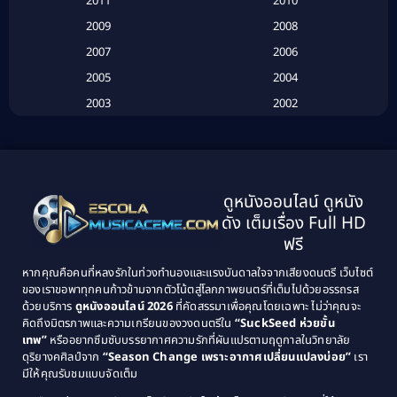
2011
2010
Betrayal
(1)
2009
2008
Biography
(3)
2007
2006
2005
2004
Biography ชีวประวัติ
(26)
2003
2002
Biography ชีวิตจริง
(41)
2001
2000
1999
1998
Black Comedy
(10)
1997
1996
Classic หนังคลาสสิก
(134)
ดูหนังออนไลน์ ดูหนัง
1995
1994
ดัง เต็มเรื่อง Full HD
Classic หนังคลาสสิก
(21)
1993
1992
ฟรี
1991
1990
Classic หนังคลาสสิก
(25)
หากคุณคือคนที่หลงรักในท่วงทำนองและแรงบันดาลใจจากเสียงดนตรี เว็บไซต์
1989
1988
ของเราขอพาทุกคนก้าวข้ามจากตัวโน้ตสู่โลกภาพยนตร์ที่เต็มไปด้วยอรรถรส
Comedy ตลก
(46)
ด้วยบริการ
ดูหนังออนไลน์ 2026
ที่คัดสรรมาเพื่อคุณโดยเฉพาะ ไม่ว่าคุณจะ
1987
1986
คิดถึงมิตรภาพและความเกรียนของวงดนตรีใน
“SuckSeed ห่วยขั้น
1985
1984
Comedy ตลก
(515)
เทพ”
หรืออยากซึมซับบรรยากาศความรักที่ผันแปรตามฤดูกาลในวิทยาลัย
ดุริยางคศิลป์จาก
“Season Change เพราะอากาศเปลี่ยนแปลงบ่อย”
เรา
1983
1982
มีให้คุณรับชมแบบจัดเต็ม
Comedy ตลกขบขัน
(4)
1981
1980