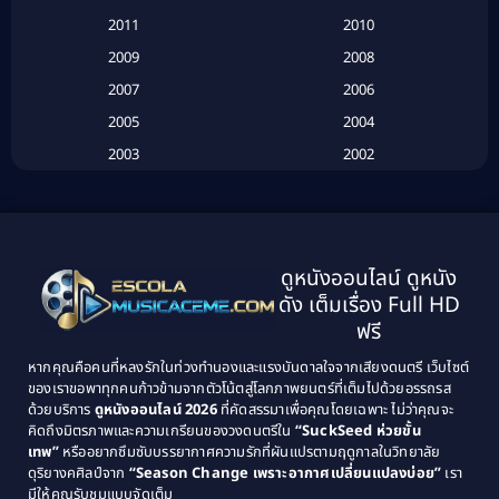
2011
2010
Betrayal
(1)
2009
2008
Biography
(3)
2007
2006
2005
2004
Biography ชีวประวัติ
(26)
2003
2002
Biography ชีวิตจริง
(41)
2001
2000
1999
1998
Black Comedy
(10)
1997
1996
Classic หนังคลาสสิก
(25)
ดูหนังออนไลน์ ดูหนัง
1995
1994
ดัง เต็มเรื่อง Full HD
Classic หนังคลาสสิก
(134)
1993
1992
ฟรี
1991
1990
Classic หนังคลาสสิก
(21)
หากคุณคือคนที่หลงรักในท่วงทำนองและแรงบันดาลใจจากเสียงดนตรี เว็บไซต์
1989
1988
ของเราขอพาทุกคนก้าวข้ามจากตัวโน้ตสู่โลกภาพยนตร์ที่เต็มไปด้วยอรรถรส
Comedy ตลก
(515)
ด้วยบริการ
ดูหนังออนไลน์ 2026
ที่คัดสรรมาเพื่อคุณโดยเฉพาะ ไม่ว่าคุณจะ
1987
1986
คิดถึงมิตรภาพและความเกรียนของวงดนตรีใน
“SuckSeed ห่วยขั้น
1985
1984
Comedy ตลก
(46)
เทพ”
หรืออยากซึมซับบรรยากาศความรักที่ผันแปรตามฤดูกาลในวิทยาลัย
ดุริยางคศิลป์จาก
“Season Change เพราะอากาศเปลี่ยนแปลงบ่อย”
เรา
1983
1982
มีให้คุณรับชมแบบจัดเต็ม
Comedy ตลกขบขัน
(4)