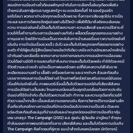
สองนักการเมืองต่างขั้วต้องเผชิญหน้ากันในการเลือกตั้งอันดุเดือดเพื่อชิง
ตำแหน่งในสภาผู้แทนราษฎรสหรัฐฯ ณ เขตเลือกตั้งที่ 14 ของรัฐนอร์ท
แคโรไลนา พวกเขาต่างงัดทุกกลเม็ดเด็ดพราย ทั้งการหาเสียงสุดโต่ง การปั่น
กระแส และการดิสเครดิตคู่แข่งอย่างไม่ไว้หน้า เพื่อให้ได้มาซึ่งชัยชนะอันหอม
หวาน การแข่งขันครั้งนี้จึงเต็มไปด้วยความฮา ความเสียดสี และความไร้สาระที่
ชวนให้ตั้งคำถามกับวงการเมืองอย่างแท้จริง พล็อตเรื่องถูกออกแบบมาอย่าง
ชาญฉลาด โดยใช้การเมืองเป็นฉากหลังในการนำเสนอเรื่องราวความขัดแย้งที่
เข้มข้น การดำเนินเรื่องรวดเร็ว ฉับไว และเต็มไปด้วยมุกตลกที่สอดแทรกอย่าง
ลงตัว ทำให้ผู้ชมไม่รู้สึกเบื่อหน่ายแม้แต่าทีเดียว เคมีระหว่างนักแสดงนำหลักนั้น
เข้ากันอย่างเหลือเชื่อ พวกเขาสามารถถ่ายทอดบทบาทของนักการเมืองจอม
ป่วนได้อย่างมีมิติ การแสดงที่เข้าถึงบทบาทและเต็มไปด้วยพลัง ทำให้ตัวละครมี
ชีวิตชีวาและน่าจดจำ แม้จะเป็นภาพยนตร์ตลก แต่ก็ยังคงความใส่ใจในราย
ละเอียดของงานสร้าง เสื้อผ้า เครื่องแต่งกาย และฉากต่างๆ ล้วนสะท้อนถึง
บรรยากาศของการเมืองได้อย่างดี โทนภาพที่สดใสช่วยเสริมอารมณ์ขันของ
เรื่องให้เด่นชัดยิ่งขึ้น ภาพยนตร์เรื่องนี้เต็มไปด้วยอารมณ์ขันที่เสียดสีสังคม
การเมืองได้อย่างเจ็บแสบ โทนอารมณ์ของเรื่องถูกขับเคลื่อนด้วยการประชัน
ขันแข่งที่ไร้ขีดจำกัด เต็มไปด้วยความยั่วเย้า ท้าทาย และความดุเดือดที่ชวนให้
หัวเราะจนน้ำตาเล็ด เบื้องหลังความตลกขบขัน คือการวิพากษ์วิจารณ์อย่างลึก
ซึ้งเกี่ยวกับกลไกทางการเมืองที่มักจะบิดเบือนไปจากความเป็นจริง ตัวละคร
แต่ละตัวสะท้อนถึงแง่มุมที่น่าขบขันและน่าหงุดหงิดของนักการเมืองที่เราคุ้น
เคย บทสรุป: The Campaign (2012) ส.ส. คู่แซ่บ สู้เว้ยเฮ้ย น่าดูไหม? ถ้าคุณ
กำลังมองหาภาพยนตร์ตลกที่ฉลาด เสียดสีสังคม และเต็มไปด้วยความบันเทิง
The Campaign คือคำตอบที่คู่ควร แนะนำสำหรับคอหนังตลก นักวิจารณ์