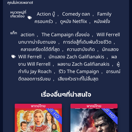
คุณไม่ควรพลาด!
หมวดหมู่ที่
Action บู๊
,
Comedy ตลก
,
Family
เกี่ยวข้อง
ครอบครัว
,
ดูหนัง Netflix
,
หนังฝรั่ง
แท็ก
action
,
The Campaign เรื่องย่อ
,
Will Ferrell
บทบาทน่าจับตามอง
,
การต่อสู้ที่เดิมพันด้วยชีวิต
,
คลายเครียดได้ดีที่สุด
,
ความฮาบังเกิด
,
นักแสดง
Will Ferrell
,
นักแสดง Zach Galifianakis
,
ผล
งาน Will Ferrell
,
ผลงาน Zach Galifianakis
,
ผู้
กำกับ Jay Roach
,
รีวิว The Campaign
,
อารมณ์
ดีตลอดการรับชม
,
เสียงหัวเราะที่ไม่สิ้นสุด
เรื่องอื่นๆที่น่าสนใจ
พากย์ไทย
พากย์ไทย
Full HD
Full HD