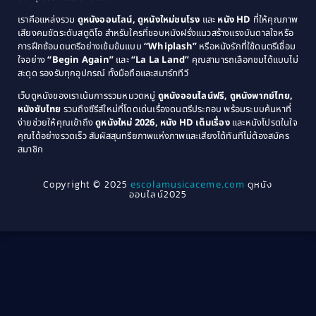
1981
1980
เราคือแหล่งรวม
ดูหนังออนไลน์, ดูหนังใหม่ชนโรง
และ
หนัง HD
ที่ให้คุณภาพ
1979
Coming of Age ก้าวพ้นวัย
(1)
1978
เสียงคมชัดระดับสตูดิโอ สำหรับใครที่ชอบหนังฝรั่งแนวสร้างแรงบันดาลใจหรือ
การฝึกซ้อมดนตรีอย่างเข้มข้นแบบ
“Whiplash”
หรือหนังรักที่ใช้ดนตรีเชื่อม
1976
1975
Coming-of-Age
(3)
ใจอย่าง
“Begin Again”
และ
“La La Land”
คุณสามารถเลือกชมได้แบบไม่
1974
1972
สะดุด รองรับทุกอุปกรณ์ ทั้งมือถือและสมาร์ททีวี
Coming-of-age ชีวิตวัยรุ่น
(21)
1971
1970
เว็บดูหนังของเราเน้นการรวมหมวดหมู่
ดูหนังออนไลน์ฟรี, ดูหนังพากย์ไทย,
หนังซับไทย
รวมถึงซีรีส์ใหม่ที่โดดเด่นเรื่องดนตรีประกอบ พร้อมระบบค้นหาที่
1969
1968
Community
(1)
ง่ายช่วยให้คุณเข้าถึง
ดูหนังใหม่ 2026, หนัง HD เต็มเรื่อง
และหนังโปรดในใจ
1964
1963
คุณได้อย่างรวดเร็ว สัมผัสสุนทรียภาพแห่งภาพและเสียงได้ทันทีไม่ต้องสมัคร
Crime อาชญากรรม
(289)
สมาชิก
1962
1956
1954
1950
Crime อาชญากรรม
(78)
Copyright © 2025
escolamusicaceme.com
ดูหนัง
1940
ออนไลน์2025
Cult Film
(4)
Culture
(8)
Dance เต้น
(13)
Dark Comedy ตลกร้าย
(11)