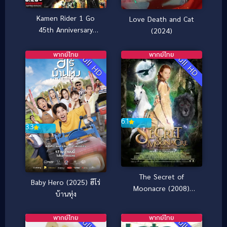
Kamen Rider 1 Go
Love Death and Cat
45th Anniversary
(2024)
(2016) มาสค์ไรเดอร์
หมายเลข 1 ไอ้มดแดง
พากย์ไทย
พากย์ไทย
Full HD
Full HD
อาละวาด
6.1
3.3
The Secret of
Baby Hero (2025) ฮีโร่
Moonacre (2008)
บ้านทุ่ง
อภินิหารมนตรา
มหัศจรรย์
พากย์ไทย
พากย์ไทย