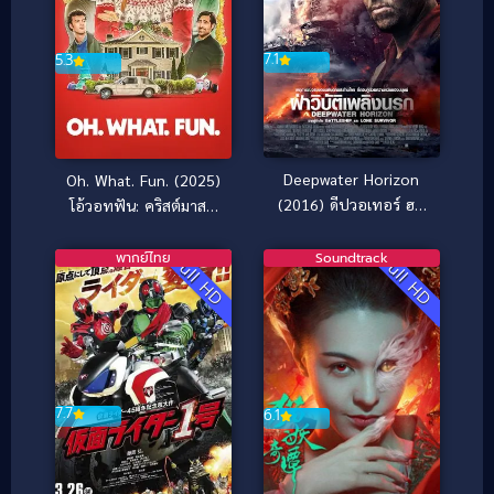
7.1
5.3
Deepwater Horizon
Oh. What. Fun. (2025)
(2016) ดีปวอเทอร์ ฮอ
โอ้วอทฟัน: คริสต์มาสนี้
ไรซัน ฝ่าวิบัติเพลิงนรก
แม่ล่ะเพลีย
พากย์ไทย
Soundtrack
Full HD
Full HD
7.7
6.1