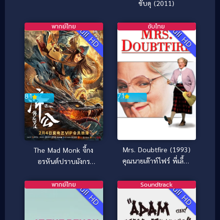
ขับดุ (2011)
พากย์ไทย
ซับไทย
Full HD
Full HD
7.1
8.1
Mrs. Doubtfire (1993)
The Mad Monk จี้กง
คุณนายเด๊าท์ไฟร์ พี่เลี้ยง
อรหันต์ปราบมังกร
หัวใจหนุงหนิง
(2021)
พากย์ไทย
Soundtrack
Full HD
Full HD