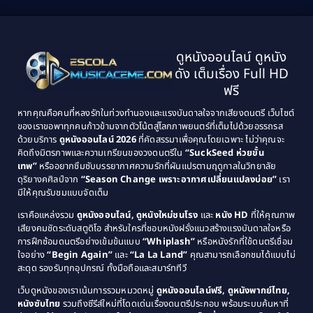
1999
1998
Black Comedy
(10)
1997
1996
Classic หนังคลาสสิก
(134)
ดูหนังออนไลน์ ดูหนัง
1995
1994
ดัง เต็มเรื่อง Full HD
Classic หนังคลาสสิก
(21)
1993
1992
ฟรี
1991
1990
Classic หนังคลาสสิก
(25)
หากคุณคือคนที่หลงรักในท่วงทำนองและแรงบันดาลใจจากเสียงดนตรี เว็บไซต์
1989
1988
ของเราขอพาทุกคนก้าวข้ามจากตัวโน้ตสู่โลกภาพยนตร์ที่เต็มไปด้วยอรรถรส
Comedy ตลก
(46)
ด้วยบริการ
ดูหนังออนไลน์ 2026
ที่คัดสรรมาเพื่อคุณโดยเฉพาะ ไม่ว่าคุณจะ
1987
1986
คิดถึงมิตรภาพและความเกรียนของวงดนตรีใน
“SuckSeed ห่วยขั้น
1985
1984
Comedy ตลก
(515)
เทพ”
หรืออยากซึมซับบรรยากาศความรักที่ผันแปรตามฤดูกาลในวิทยาลัย
ดุริยางคศิลป์จาก
“Season Change เพราะอากาศเปลี่ยนแปลงบ่อย”
เรา
1983
1982
มีให้คุณรับชมแบบจัดเต็ม
Comedy ตลกขบขัน
(4)
1981
1980
เราคือแหล่งรวม
ดูหนังออนไลน์, ดูหนังใหม่ชนโรง
และ
หนัง HD
ที่ให้คุณภาพ
1979
Coming of Age ก้าวพ้นวัย
(1)
1978
เสียงคมชัดระดับสตูดิโอ สำหรับใครที่ชอบหนังฝรั่งแนวสร้างแรงบันดาลใจหรือ
การฝึกซ้อมดนตรีอย่างเข้มข้นแบบ
“Whiplash”
หรือหนังรักที่ใช้ดนตรีเชื่อม
1976
1975
Coming-of-Age
(3)
ใจอย่าง
“Begin Again”
และ
“La La Land”
คุณสามารถเลือกชมได้แบบไม่
1974
1972
สะดุด รองรับทุกอุปกรณ์ ทั้งมือถือและสมาร์ททีวี
Coming-of-age ชีวิตวัยรุ่น
(21)
1971
1970
เว็บดูหนังของเราเน้นการรวมหมวดหมู่
ดูหนังออนไลน์ฟรี, ดูหนังพากย์ไทย,
หนังซับไทย
รวมถึงซีรีส์ใหม่ที่โดดเด่นเรื่องดนตรีประกอบ พร้อมระบบค้นหาที่
1969
1968
Community
(1)