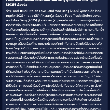
(2025) เรื่องย่อ
รีวิว Food Truck: Stolen Love… and Moo Deng (2025) ฟู้ดทรัค ลัก (รัก)
หมูเด้ง (2025) – รสชาติรักที่หอมกรุ่น เรื่องย่อ Food Truck: Stolen Love…
and Moo Deng (2025) ฟู้ดทรัค ลัก (รัก) หมูเด้ง พลิกโฉมวงการฟู้ดทรัคกับ
เรื่องราวที่อบอุ่นหัวใจและชวนขำ เมื่อชีวิตของเจ้าของรถขายหมูเด้งรสเด็ดต้อง
พบกับความปั่นป่วน เมื่อความรักถูกขโมยไปอย่างไม่ทันตั้งตัว! การผจญภัยครั้ง
ใหม่ของเขาจึงเริ่มต้นขึ้น ท่ามกลางกลิ่นหอมเย้ายวนของหมูเด้งที่กำลังจะ
กลายเป็นศูนย์กลางของเรื่องราววุ่นวายที่เต็มไปด้วยเสียงหัวเราะและน้ำตาแห่ง
ความสุข พล็อตเรื่องที่ผสานความโรแมนติกเข้ากับความขัดแย้งได้อย่างลงตัว
โดยมี “หมูเด้ง” เป็นมากกว่าแค่อาหาร แต่เป็นสัญลักษณ์ของความรักและความ
ทรงจำอันหอมหวานที่ถูกขโมยไป สร้างสถานการณ์ที่คาดไม่ถึงและชวนติดตาม
ตลอดการเล่าเรื่อง แม้จะยังไม่เปิดเผยรายชื่อนักแสดง แต่จากโทนเรื่องที่สดใส
และเบาสมอง คาดหวังได้ถึงเคมีที่เข้ากันของนักแสดงที่จะมาถ่ายทอดเรื่องราว
ความรักที่เต็มไปด้วยสีสันและความสนุกสนาน ตัวละครแต่ละตัวจะถูกเขียนให้มี
มิติและน่าเอาใจช่วย ด้วยความเป็นภาพยนตร์ไทยที่เน้นวัฒนธรรมการกิน คาด
หวังได้ถึงงานภาพที่สวยงาม สีสันสดใส และการนำเสนออาหาร “หมูเด้ง” ให้น่า
รับประทานจนท้องร้อง พร้อมเพลงประกอบที่จะช่วยเสริมบรรยากาศอบอุ่นและ
มีชีวิตชีวา ภาพยนตร์เรื่องนี้จะพาผู้ชมไปสัมผัสกับอารมณ์ที่หลากหลาย ตั้งแต่
ความสดใสเบาสมองที่ชวนให้ยิ้มตาม ไปจนถึงความอบอุ่นหัวใจที่ซาบซึ้งกินใจ
การผสมผสานระหว่างเรื่องรักที่วุ่นวายและอาหารเลิศรสจะสร้างประสบการณ์
การรับชมที่น่าประทับใจ เบื้องลึกของตัวละครจะสะท้อนให้เห็นถึงการต่อสู้เพื่อ
ความรักและการค้นหาความหมายที่แท้จริงของความสุข แม้จะเจอกับอุปสรรค
ภาพยนตร์เรื่องนี้จะเชิญชวนให้ผู้ชมกลับมาทบทวนถึงความสำคัญของความ