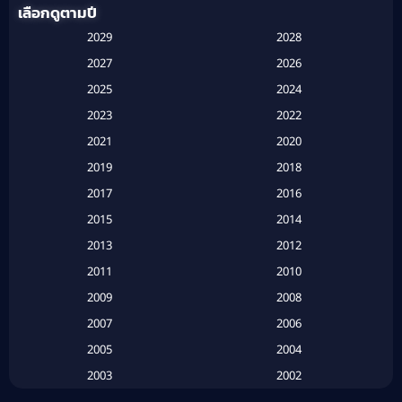
เลือกดูตามปี
Anthology
(1)
2029
2028
Apple TV
(20)
2027
2026
2025
2024
Apple TV+
(120)
2023
2022
Based on a True Story สร้างจากเรื่องจริง
(2)
2021
2020
2019
2018
Based on a True Story เรื่องจริง
(20)
2017
2016
Based on a True Story เรื่องจริง
(16)
2015
2014
2013
2012
Based on Novel
(6)
2011
2010
Betrayal
(1)
2009
2008
Biography
(3)
2007
2006
2005
2004
Biography ชีวประวัติ
(26)
2003
2002
Biography ชีวิตจริง
(41)
2001
2000