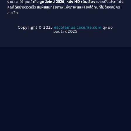
ง่ายช่วยให้คุณเข้าถึง
ดูหนังใหม่ 2026, หนัง HD เต็มเรื่อง
และหนังโปรดในใจ
1964
1963
คุณได้อย่างรวดเร็ว สัมผัสสุนทรียภาพแห่งภาพและเสียงได้ทันทีไม่ต้องสมัคร
Crime อาชญากรรม
(78)
สมาชิก
1962
1956
1954
1950
Crime อาชญากรรม
(289)
Copyright © 2025
escolamusicaceme.com
ดูหนัง
1940
ออนไลน์2025
Cult Film
(4)
Culture
(8)
Dance เต้น
(13)
Dark Comedy ตลกร้าย
(11)
Detective
(21)
Detective สืบสวน
(46)
Detective สืบสวน
(40)
Disaster
(22)
Disney+
(42)