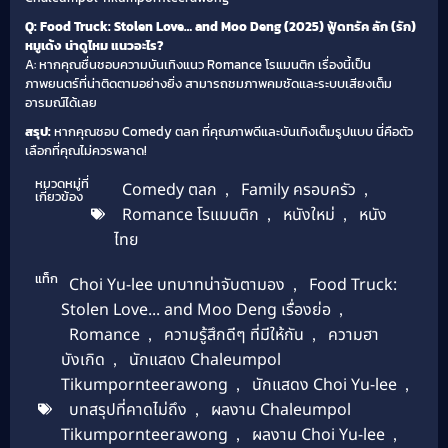
Q: Food Truck: Stolen Love… and Moo Deng (2025) ฟู้ดทรัค ลัก (รัก)
หมูเด้ง น่าดูไหม แนวอะไร?
A: หากคุณชื่นชอบความบันเทิงแนว Romance โรแมนติก เรื่องนี้เป็น
ภาพยนตร์ที่น่าติดตามอย่างยิ่ง สามารถชมภาพคมชัดและระบบเสียงเต็ม
อารมณ์ได้เลย
สรุป:
หากคุณชอบ Comedy ตลก ที่คุณภาพดีและบันเทิงเต็มรูปแบบ นี่คือตัว
เลือกที่คุณไม่ควรพลาด!
หมวดหมู่ที่
Comedy ตลก
,
Family ครอบครัว
,
เกี่ยวข้อง
Romance โรแมนติก
,
หนังใหม่
,
หนัง
ไทย
แท็ก
Choi Yu-lee บทบาทน่าจับตามอง
,
Food Truck:
Stolen Love... and Moo Deng เรื่องย่อ
,
Romance
,
ความรู้สึกดีๆ ที่มีให้กัน
,
ความฮา
บังเกิด
,
นักแสดง Chaleumpol
Tikumpornteerawong
,
นักแสดง Choi Yu-lee
,
บทสรุปที่คาดไม่ถึง
,
ผลงาน Chaleumpol
Tikumpornteerawong
,
ผลงาน Choi Yu-lee
,