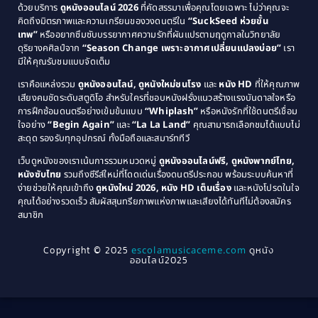
Comedy ตลก
(46)
ด้วยบริการ
ดูหนังออนไลน์ 2026
ที่คัดสรรมาเพื่อคุณโดยเฉพาะ ไม่ว่าคุณจะ
1987
1986
คิดถึงมิตรภาพและความเกรียนของวงดนตรีใน
“SuckSeed ห่วยขั้น
1985
1984
Comedy ตลก
(515)
เทพ”
หรืออยากซึมซับบรรยากาศความรักที่ผันแปรตามฤดูกาลในวิทยาลัย
ดุริยางคศิลป์จาก
“Season Change เพราะอากาศเปลี่ยนแปลงบ่อย”
เรา
1983
1982
มีให้คุณรับชมแบบจัดเต็ม
Comedy ตลกขบขัน
(4)
1981
1980
เราคือแหล่งรวม
ดูหนังออนไลน์, ดูหนังใหม่ชนโรง
และ
หนัง HD
ที่ให้คุณภาพ
1979
Coming of Age ก้าวพ้นวัย
(1)
1978
เสียงคมชัดระดับสตูดิโอ สำหรับใครที่ชอบหนังฝรั่งแนวสร้างแรงบันดาลใจหรือ
การฝึกซ้อมดนตรีอย่างเข้มข้นแบบ
“Whiplash”
หรือหนังรักที่ใช้ดนตรีเชื่อม
1976
1975
Coming-of-Age
(3)
ใจอย่าง
“Begin Again”
และ
“La La Land”
คุณสามารถเลือกชมได้แบบไม่
1974
1972
สะดุด รองรับทุกอุปกรณ์ ทั้งมือถือและสมาร์ททีวี
Coming-of-age ชีวิตวัยรุ่น
(21)
1971
1970
เว็บดูหนังของเราเน้นการรวมหมวดหมู่
ดูหนังออนไลน์ฟรี, ดูหนังพากย์ไทย,
หนังซับไทย
รวมถึงซีรีส์ใหม่ที่โดดเด่นเรื่องดนตรีประกอบ พร้อมระบบค้นหาที่
1969
1968
Community
(1)
ง่ายช่วยให้คุณเข้าถึง
ดูหนังใหม่ 2026, หนัง HD เต็มเรื่อง
และหนังโปรดในใจ
1964
1963
คุณได้อย่างรวดเร็ว สัมผัสสุนทรียภาพแห่งภาพและเสียงได้ทันทีไม่ต้องสมัคร
Crime อาชญากรรม
(78)
สมาชิก
1962
1956
1954
1950
Crime อาชญากรรม
(289)
Copyright © 2025
escolamusicaceme.com
ดูหนัง
1940
ออนไลน์2025
Cult Film
(4)
Culture
(8)