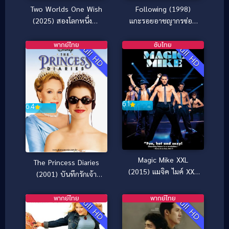
Two Worlds One Wish
Following (1998)
(2025) สองโลกหนึ่งคำ
แกะรอยอาชญากรซ่อน
อธิษฐาน
เขี้ยว
พากย์ไทย
ซับไทย
Full HD
Full HD
6.1
6.4
Magic Mike XXL
The Princess Diaries
(2015) แมจิค ไมค์ XXL
(2001) บันทึกรักเจ้า
เต้นเปลื้องฝัน
หญิงมือใหม่
พากย์ไทย
พากย์ไทย
Full HD
Full HD