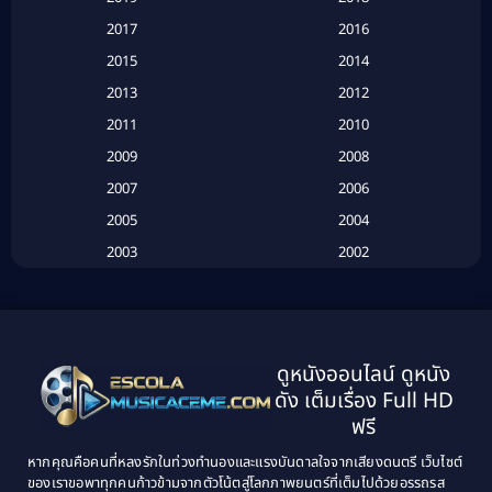
Based on a True Story เรื่องจริง
(20)
2017
2016
Based on a True Story เรื่องจริง
(16)
2015
2014
2013
2012
Based on Novel
(6)
2011
2010
Betrayal
(1)
2009
2008
Biography
(3)
2007
2006
2005
2004
Biography ชีวประวัติ
(26)
2003
2002
Biography ชีวิตจริง
(41)
2001
2000
1999
1998
Black Comedy
(10)
1997
1996
Classic หนังคลาสสิก
(134)
ดูหนังออนไลน์ ดูหนัง
1995
1994
ดัง เต็มเรื่อง Full HD
Classic หนังคลาสสิก
(21)
1993
1992
ฟรี
1991
1990
Classic หนังคลาสสิก
(25)
หากคุณคือคนที่หลงรักในท่วงทำนองและแรงบันดาลใจจากเสียงดนตรี เว็บไซต์
1989
1988
ของเราขอพาทุกคนก้าวข้ามจากตัวโน้ตสู่โลกภาพยนตร์ที่เต็มไปด้วยอรรถรส