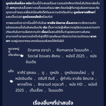
ดูหนังเต็มเรื่อง
หนัง
เรื่องนี้นำเสนอเรื่องราวของนักศึกษาปีหนึ่งในวิทยาลัยชั้น
นำ
เขา
ถูกเพ่งเล็งเพราะชนชั้นของตัวเอง
เขา
ต้องต่อสู้กับกลุ่มอันธพาลและภัย
คุกคามร้ายแรงเพื่อปกป้องศักดิ์ศรีและความรักต้องห้าม
ดูหนังพากย์ไทย
ที่
แสนเจ็บปวด!
ดูหนังออนไลน์
พร้อมกัน!
ภาพยนตร์ดราม่าเรื่องนี้กำกับโดย
ชาเซีย อิคบาล
เรื่องราว
เจาะลึกความขัด
แย้งของชนชั้นในสังคมอินเดีย
มัน
เป็นการต่อสู้เพื่อความยุติธรรมและความเท่า
เทียมกันในการเลือกความรัก
เรื่อง
นี้แสดงให้เห็นว่าอุปสรรคทางสังคม
สามารถทำลายความรักที่บริสุทธิ์ได้ คุณต้องมาติดตามว่าความรักของ
พวก
เขา
จะอยู่รอดจากแรงกดดันของสังคมได้หรือไม่!
หมวดหมู่
Drama ดราม่า
,
Romance โรแมนติก
,
ที่
เกี่ยวข้อง
Social Issues สังคม
,
หนังปี 2025
,
หนัง
อินเดีย
แท็ก
ซาคีร์ ฮุสเซน
,
ดู
,
ดูหนัง
,
ดูหนังออนไลน์
,
ดู
หนังอินเดีย
,
ตริปตี ดิมรี
,
ผู้กำกับ ชาเซีย อิคบาล
,
พากย์ไทย
,
สิทธานต์ จตุรเวที
,
หนัง HD
,
หนังปี
2025
,
เต็มเรื่อง
,
โรแมนติก
เรื่องอื่นๆที่น่าสนใจ