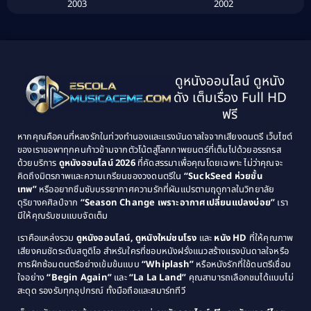
2003
2002
Biography ชีวิตจริง
(41)
2001
2000
1999
1998
Black Comedy
(10)
1997
1996
Classic หนังคลาสสิก
(134)
ดูหนังออนไลน์ ดูหนัง
1995
1994
ดัง เต็มเรื่อง Full HD
Classic หนังคลาสสิก
(21)
1993
1992
ฟรี
1991
1990
Classic หนังคลาสสิก
(25)
หากคุณคือคนที่หลงรักในท่วงทำนองและแรงบันดาลใจจากเสียงดนตรี เว็บไซต์
1989
1988
ของเราขอพาทุกคนก้าวข้ามจากตัวโน้ตสู่โลกภาพยนตร์ที่เต็มไปด้วยอรรถรส
Comedy ตลก
(46)
ด้วยบริการ
ดูหนังออนไลน์ 2026
ที่คัดสรรมาเพื่อคุณโดยเฉพาะ ไม่ว่าคุณจะ
1987
1986
คิดถึงมิตรภาพและความเกรียนของวงดนตรีใน
“SuckSeed ห่วยขั้น
1985
1984
Comedy ตลก
(515)
เทพ”
หรืออยากซึมซับบรรยากาศความรักที่ผันแปรตามฤดูกาลในวิทยาลัย
ดุริยางคศิลป์จาก
“Season Change เพราะอากาศเปลี่ยนแปลงบ่อย”
เรา
1983
1982
มีให้คุณรับชมแบบจัดเต็ม
Comedy ตลกขบขัน
(4)
1981
1980
เราคือแหล่งรวม
ดูหนังออนไลน์, ดูหนังใหม่ชนโรง
และ
หนัง HD
ที่ให้คุณภาพ
1979
Coming of Age ก้าวพ้นวัย
(1)
1978
เสียงคมชัดระดับสตูดิโอ สำหรับใครที่ชอบหนังฝรั่งแนวสร้างแรงบันดาลใจหรือ
การฝึกซ้อมดนตรีอย่างเข้มข้นแบบ
“Whiplash”
หรือหนังรักที่ใช้ดนตรีเชื่อม
1976
1975
Coming-of-Age
(3)
ใจอย่าง
“Begin Again”
และ
“La La Land”
คุณสามารถเลือกชมได้แบบไม่
1974
1972
สะดุด รองรับทุกอุปกรณ์ ทั้งมือถือและสมาร์ททีวี
Coming-of-age ชีวิตวัยรุ่น
(21)
1971
1970