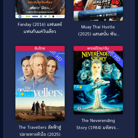
Fanday (2016) แฟนเดย์
Muay Thai Hustle
แฟนกันแค่วันเดียว
(2025) แสนสนั่น พันธุ์
สั่นสู้
ซับไทย
พากย์ไทย/ซับ
Full HD
Full HD
7.4
6.5
The Neverending
The Travellers ลัดฟ้าสู่
Story (1984) มหัสจรรย์
ปลายทางหัวใจ (2025)
สุดขอบฟ้า