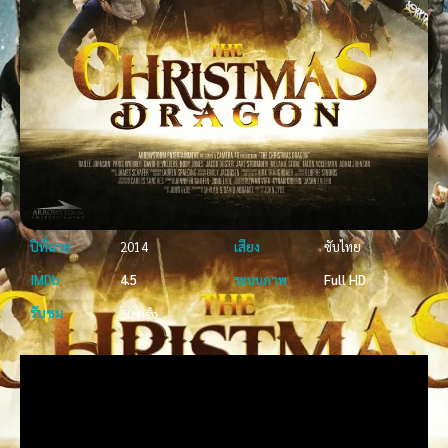
ปีที่ฉาย
2014
เสียง
ซับไทย
IMDb
4.5
ระบบภาพ
Full HD
รับชม
50 ครั้ง