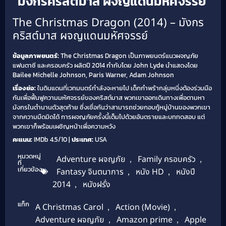
มังกรคริสต์มาส ผจญแดนมหัศจรรย์
The Christmas Dragon (2014) – มังกร
คริสต์มาส ผจญแดนมหัศจรรย์
ข้อมูลภาพยนตร์:
The Christmas Dragon เป็นภาพยนตร์แนวผจญภัย
แฟนตาซี และครอบครัว ผลิตปี 2014 กำกับโดย John Lyde นำแสดงโดย
Bailee Michelle Johnson, Paris Warner, Adam Johnson
เรื่องย่อ:
ในดินแดนที่เวทมนตร์กำลังจะหายไป เด็กกำพร้ากลุ่มหนึ่งต้องร่วมมือ
กันเพื่อฟื้นฟูความมหัศจรรย์ของคริสต์มาส พวกเขาออกเดินทางเพื่อตามหา
มังกรในตำนานตัวสุดท้าย ซึ่งเชื่อกันว่าสามารถช่วยกอบกู้หมู่บ้านของพวกเขา
จากความมืดมิดได้ การผจญภัยครั้งนี้เต็มไปด้วยอันตรายและบททดสอบ แต่
พวกเขาก็พร้อมเผชิญหน้าเพื่อความหวัง
คะแนน:
IMDb 4.5/10 |
ประเทศ:
USA
หมวดหมู่
Adventure ผจญภัย
,
Family ครอบครัว
,
ที่
เกี่ยวข้อง
Fantasy จินตนาการ
,
หนัง HD
,
หนังปี
2014
,
หนังฝรั่ง
แท็ก
A Christmas Carol
,
Action (Movie)
,
Adventure ผจญภัย
,
Amazon prime
,
Apple