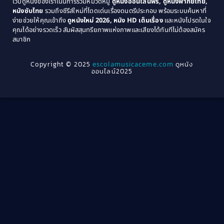
เว็บดูหนังของเราเน้นการรวมหมวดหมู่
ดูหนังออนไลน์ฟรี, ดูหนังพากย์ไทย,
หนังซับไทย
รวมถึงซีรีส์ใหม่ที่โดดเด่นเรื่องดนตรีประกอบ พร้อมระบบค้นหาที่
1969
1968
Community
(1)
ง่ายช่วยให้คุณเข้าถึง
ดูหนังใหม่ 2026, หนัง HD เต็มเรื่อง
และหนังโปรดในใจ
1964
1963
คุณได้อย่างรวดเร็ว สัมผัสสุนทรียภาพแห่งภาพและเสียงได้ทันทีไม่ต้องสมัคร
Crime อาชญากรรม
(78)
สมาชิก
1962
1956
1954
1950
Crime อาชญากรรม
(289)
Copyright © 2025
escolamusicaceme.com
ดูหนัง
1940
ออนไลน์2025
Cult Film
(4)
Culture
(8)
Dance เต้น
(13)
Dark Comedy ตลกร้าย
(11)
Detective
(21)
Detective สืบสวน
(46)
Detective สืบสวน
(40)
Disaster
(22)