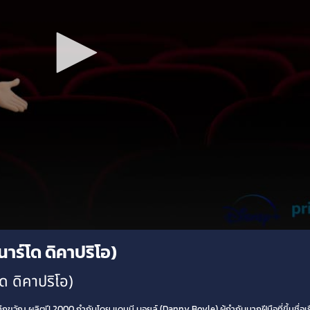
าร์โด ดิคาปริโอ)
ด ดิคาปริโอ)
ญ ผลิตปี 2000 กำกับโดย แดนนี บอยล์ (Danny Boyle) ผู้กำกับมากฝีมือที่ขึ้นชื่อเรื