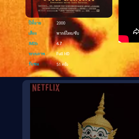
ปีที่ฉาย
2000
เสียง
พากย์ไทย/ซับ
IMDb
6.7
ระบบภาพ
Full HD
รับชม
51 ครั้ง