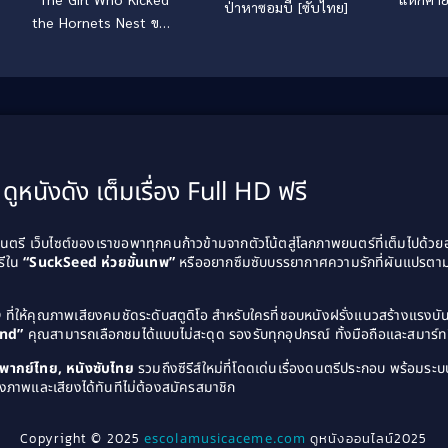
ป่าหาซอมบี้ [ซับไทย]
the Hornets Nest ขบถ
สาวโค่นทรชน ปิดบัญชี
คลั่ง (2009)
ดูหนังดัง เต็มเรื่อง Full HD ฟรี
รี เว็บไซต์ของเราขอพาทุกคนก้าวข้ามจากตัวโน้ตสู่โลกภาพยนตร์ที่เต็มไปด้ว
รีใน
“SuckSeed ห่วยขั้นเทพ”
หรืออยากซึมซับบรรยากาศความรักที่ผันแปรตาม
D
ที่ให้คุณภาพเสียงคมชัดระดับสตูดิโอ สำหรับใครที่ชอบหนังฝรั่งแนวสร้างแรง
and”
คุณสามารถเลือกชมได้แบบไม่สะดุด รองรับทุกอุปกรณ์ ทั้งมือถือและสมาร์ทท
ังพากย์ไทย, หนังซับไทย
รวมถึงซีรีส์ใหม่ที่โดดเด่นเรื่องดนตรีประกอบ พร้อมระบบ
งภาพและเสียงได้ทันทีไม่ต้องสมัครสมาชิก
Copyright © 2025
escolamusicaceme.com
ดูหนังออนไลน์2025