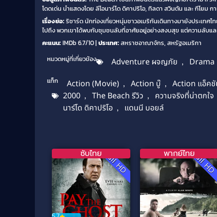
โดดเด่น นำแสดงโดย ลีโอนาร์โด ดิคาปริโอ, ทิลดา สวินตัน และ กีโยม กา
เรื่องย่อ:
ริชาร์ด นักท่องเที่ยวหนุ่มชาวอเมริกันเดินทางมายังประเทศไทย
ไปถึง พวกเขาได้พบกับชุมชนลับที่อาศัยอยู่อย่างสงบสุข แต่ความลั
คะแนน:
IMDb 6.7/10 |
ประเทศ:
สหราชอาณาจักร, สหรัฐอเมริกา
หมวดหมู่ที่เกี่ยวข้อง
Adventure ผจญภัย
,
Drama 
แท็ก
Action (Movie)
,
Action บู๊
,
Action แอ็คช
2000
,
The Beach รีวิว
,
ความจริงที่น่าตกใจ
นาร์โด ดิคาปริโอ
,
แดนนี บอยล์
ซับไทย
พากย์ไทย
Full HD
Full H
5.7