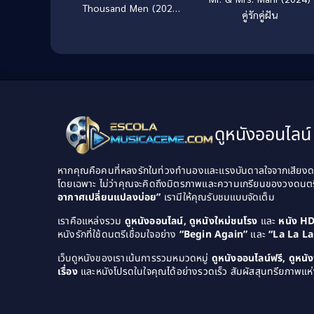
Thousand Men (2025)
คู่รักคู่ฝัน
ช่องว่างที่ขาดหาย สายใย
ที่ผูกพัน
ดูหนังออนไลน์ 
หากคุณคือคนที่หลงรักในท่วงทำนองและแรงบันดาลใจจากเสียงดนต
โดยเฉพาะ ไม่ว่าคุณจะคิดถึงมิตรภาพและความเกรียนของวงดนต
อากาศเปลี่ยนแปลงบ่อย”
เรามีให้คุณรับชมแบบจัดเต็ม
เราคือแหล่งรวม
ดูหนังออนไลน์, ดูหนังใหม่ชนโรง
และ
หนัง H
หนังรักที่ใช้ดนตรีเชื่อมใจอย่าง
“Begin Again”
และ
“La La L
เว็บดูหนังของเราเน้นการรวมหมวดหมู่
ดูหนังออนไลน์ฟรี, ดูหน
เรื่อง
และหนังโปรดในใจคุณได้อย่างรวดเร็ว สัมผัสสุนทรียภาพแห่