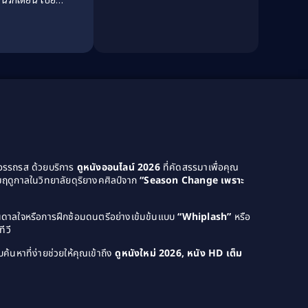
Culture
(8)
ฟู
Dance เต้น
(13)
Dark Comedy ตลกร้าย
(11)
Detective
(21)
Detective สืบสวน
(46)
Detective สืบสวน
(40)
ยอรรถรส ด้วยบริการ
ดูหนังออนไลน์ 2026
ที่คัดสรรมาเพื่อคุณ
ฤดูกาลในวิทยาลัยดุริยางคศิลป์จาก
“Season Change เพราะ
Disaster
(22)
Disney+
(42)
บันดาลใจหรือการฝึกซ้อมดนตรีอย่างเข้มข้นแบบ
“Whiplash”
หรือ
ีวี
Documentary สารคดี
(4)
ค้นหาที่ง่ายช่วยให้คุณเข้าถึง
ดูหนังใหม่ 2026, หนัง HD เต็ม
Documentary สารคดี
(58)
Drama ดราม่า
(120)