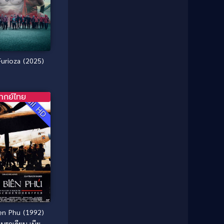
1987
1986
Classic หนังคลาสสิก
(25)
1985
1984
Comedy ตลก
(46)
1983
1982
1981
1980
Comedy ตลก
(515)
Furioza (2025)
1979
1978
Comedy ตลกขบขัน
(4)
1976
1975
Coming of Age ก้าวพ้นวัย
(1)
1974
1972
ากย์ไทย
Full HD
1971
1970
Coming-of-Age
(3)
1969
1968
Coming-of-age ชีวิตวัยรุ่น
(21)
1964
1963
1962
1956
Community
(1)
1954
1950
Crime อาชญากรรม
(78)
1940
Crime อาชญากรรม
(289)
en Phu (1992)
Cult Film
(4)
นรกเดียน เบียน