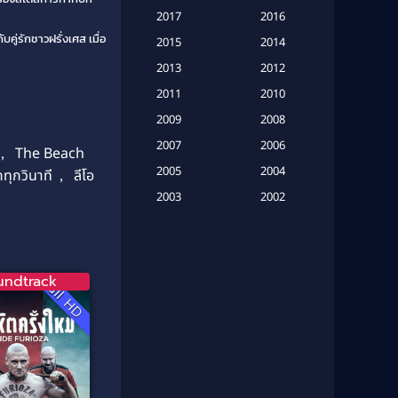
Based on a True Story เรื่องจริง
2017
2016
(20)
คู่รักชาวฝรั่งเศส เมื่อ
2015
2014
Based on a True Story เรื่องจริง
2013
2012
(16)
2011
2010
ง
2009
Based on Novel
(6)
2008
2007
2006
,
The Beach
Betrayal
(1)
2005
2004
กทุกวินาที
,
ลีโอ
Biography
(3)
2003
2002
2001
2000
Biography ชีวประวัติ
(26)
1999
1998
Biography ชีวิตจริง
(41)
1997
1996
undtrack
Full HD
1995
1994
Black Comedy
(10)
1993
1992
Classic หนังคลาสสิก
(134)
1991
1990
Classic หนังคลาสสิก
(21)
1989
1988