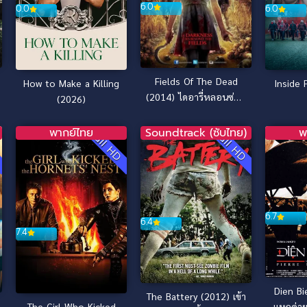
6.0
0.0
6.0
Fields Of The Dead
How to Make a Killing
Inside 
(2014) ไดอารี่หลอนซ่อน
(2026)
วิญญาณ
พากย์ไทย
Soundtrack (ซับไทย)
พ
D
Full HD
Full HD
6.7
6.4
7.4
Dien Bi
The Battery (2012) เข้า
The Girl Who Kicked
แหกค่าย