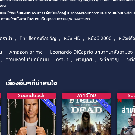
เนต์
และได้พบกับแผนที่เกาะสวรรค์ที่ซ่อนตัวอยู่ เขาจึงออกเดินทางตามหาเกาะแห่งนั้นพร้อมกับ
บและความขัดแย้งภายในชุมชนเริ่มคุกคามความสุขของพวกเขา
ดราม่า
,
Thriller ระทึกขวัญ
,
หนัง HD
,
หนังปี 2000
,
หนังฝรั่
ัน
,
Amazon prime
,
Leonardo DiCaprio บทบาทน่าจับตามอง
,
ความหวังในวันที่มืดมน
,
ดราม่า
,
ผจญภัย
,
ระทึกขวัญ
,
ระทึ
เรื่องอื่นๆที่น่าสนใจ
Soundtrack
พากย์ไทย
So
D
Full HD
Full HD