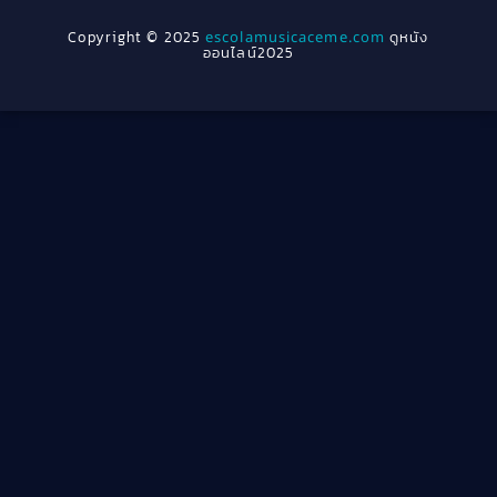
1954
1950
Crime อาชญากรรม
(289)
Copyright © 2025
escolamusicaceme.com
ดูหนัง
1940
ออนไลน์2025
Cult Film
(4)
Culture
(8)
Dance เต้น
(13)
Dark Comedy ตลกร้าย
(11)
Detective
(21)
Detective สืบสวน
(46)
Detective สืบสวน
(40)
Disaster
(22)
Disney+
(42)
Documentary สารคดี
(4)