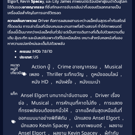
Elgort, Kevin
Space
y, และ Lily James ภาพยนตร์เรื่องนี้พาผู้ชมดำดิ่งสู่โลก
ใต้ดินของ
อาชญากรรม
ที่ซึ่งทักษะการขับรถอันน่าทึ่งของตัวเอกกลายเป็น
เครื่องมือสำคัญในการเอาชีวิตรอด
ความเห็นภาพรวม:
Driver คือการผสมผสานระหว่างแอ็คชั่นสุดระห่ำกับสไตล์
ที่โดดเด่น การเล่าเรื่องที่เฉียบคมและงานภาพที่สร้างสรรค์ ทำให้ภาพยนตร์
เรื่องนี้เป็นมากกว่าหนังแอ็คชั่นทั่วไป แต่เป็นการเดินทางที่เต็มไปด้วยความตื่น
เต้น ลุ้นระทึก และมีเสน่ห์เฉพาะตัวที่ไม่เหมือนใคร เหมาะสำหรับคอหนังที่มอง
หาความแปลกใหม่และเต็มไปด้วยพลัง
คะแนน:
IMDb 7.8/10
ประเทศ:
US
หมวด
Action บู๊
,
Crime อาชญากรรม
,
Musical
หมู่ที่
เกี่ยวข้อง
เพลง
,
Thriller ระทึกขวัญ
,
ดูหนังออนไลน์
,
หนัง HD
,
หนังฝรั่ง
,
หนังแนะนำ
แท็ก
Ansel Elgort บทบาทน่าจับตามอง
,
Driver เรื่อง
ย่อ
,
Musical
,
การหักมุมที่คาดไม่ถึง
,
การแสดง
ที่ทรงพลังจนต้องยกนิ้วให้
,
ฉากแอ็คชั่นสุดเหนือชั้นที่
ออกแบบมาอย่างพิถีพิถัน
,
นักแสดง Ansel Elgort
,
นักแสดง Kevin Spacey
,
บทภาพยนตร์
,
ผลงาน
Ansel Elgort
,
ผลงาน Kevin Spacey
,
ผู้กำกับ