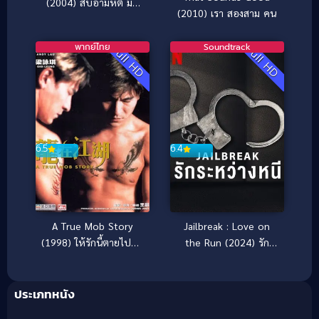
(2004) สับอำมหิต มัน
(2010) เรา สองสาม คน
ไม่ใช่คน
พากย์ไทย
Soundtrack
Full HD
Full HD
6.5
6.4
A True Mob Story
Jailbreak : Love on
(1998) ให้รักนี้ตายไปกับ
the Run (2024) รัก
เขา
ระหว่างหนี
ประเภทหนัง