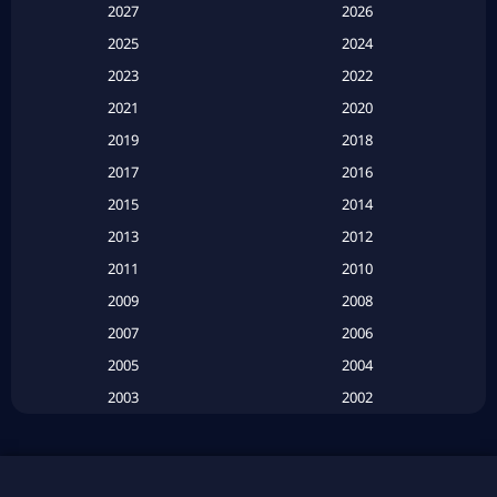
Apple TV
(20)
2027
2026
2025
2024
Apple TV+
(120)
2023
2022
Based on a True Story สร้างจากเรื่องจริง
(2)
2021
2020
2019
2018
Based on a True Story เรื่องจริง
(20)
2017
2016
Based on a True Story เรื่องจริง
(16)
2015
2014
2013
2012
Based on Novel
(6)
2011
2010
Betrayal
(1)
2009
2008
Biography
(3)
2007
2006
2005
2004
Biography ชีวประวัติ
(26)
2003
2002
Biography ชีวิตจริง
(41)
2001
2000
1999
1998
Black Comedy
(10)
1997
1996