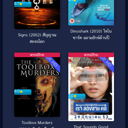
6.7
Dinoshark (2010) ไดโน
Signs (2002) สัญญาณ
ชาร์ค ฉลามยักษ์ล้านปี
สยองโลก
พากย์ไทย
พากย์ไทย
Full HD
Full HD
6.0
7.0
Toolbox Murders
That Sounds Good