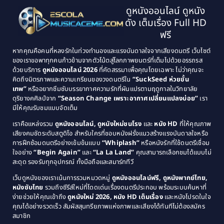
Classic หนังคลาสสิก
(134)
ดูหนังออนไลน์ ดูหนัง
1995
1994
ดัง เต็มเรื่อง Full HD
Classic หนังคลาสสิก
(21)
1993
1992
ฟรี
1991
1990
Classic หนังคลาสสิก
(25)
หากคุณคือคนที่หลงรักในท่วงทำนองและแรงบันดาลใจจากเสียงดนตรี เว็บไซต์
1989
1988
ของเราขอพาทุกคนก้าวข้ามจากตัวโน้ตสู่โลกภาพยนตร์ที่เต็มไปด้วยอรรถรส
Comedy ตลก
(46)
ด้วยบริการ
ดูหนังออนไลน์ 2026
ที่คัดสรรมาเพื่อคุณโดยเฉพาะ ไม่ว่าคุณจะ
1987
1986
คิดถึงมิตรภาพและความเกรียนของวงดนตรีใน
“SuckSeed ห่วยขั้น
1985
1984
Comedy ตลก
(515)
เทพ”
หรืออยากซึมซับบรรยากาศความรักที่ผันแปรตามฤดูกาลในวิทยาลัย
ดุริยางคศิลป์จาก
“Season Change เพราะอากาศเปลี่ยนแปลงบ่อย”
เรา
1983
1982
มีให้คุณรับชมแบบจัดเต็ม
Comedy ตลกขบขัน
(4)
1981
1980
เราคือแหล่งรวม
ดูหนังออนไลน์, ดูหนังใหม่ชนโรง
และ
หนัง HD
ที่ให้คุณภาพ
1979
Coming of Age ก้าวพ้นวัย
(1)
1978
เสียงคมชัดระดับสตูดิโอ สำหรับใครที่ชอบหนังฝรั่งแนวสร้างแรงบันดาลใจหรือ
การฝึกซ้อมดนตรีอย่างเข้มข้นแบบ
“Whiplash”
หรือหนังรักที่ใช้ดนตรีเชื่อม
1976
1975
Coming-of-Age
(3)
ใจอย่าง
“Begin Again”
และ
“La La Land”
คุณสามารถเลือกชมได้แบบไม่
1974
1972
สะดุด รองรับทุกอุปกรณ์ ทั้งมือถือและสมาร์ททีวี
Coming-of-age ชีวิตวัยรุ่น
(21)
1971
1970
เว็บดูหนังของเราเน้นการรวมหมวดหมู่
ดูหนังออนไลน์ฟรี, ดูหนังพากย์ไทย,
หนังซับไทย
รวมถึงซีรีส์ใหม่ที่โดดเด่นเรื่องดนตรีประกอบ พร้อมระบบค้นหาที่
1969
1968
Community
(1)
ง่ายช่วยให้คุณเข้าถึง
ดูหนังใหม่ 2026, หนัง HD เต็มเรื่อง
และหนังโปรดในใจ
1964
1963
คุณได้อย่างรวดเร็ว สัมผัสสุนทรียภาพแห่งภาพและเสียงได้ทันทีไม่ต้องสมัคร
Crime อาชญากรรม
(78)
สมาชิก
1962
1956