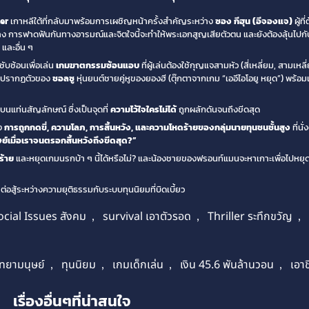
ler
เกาหลีใต้ที่กลับมาพร้อมการเผชิญหน้าครั้งสำคัญระหว่าง
ซอง กีฮุน (อีจองแจ)
ผู้ท
จบลง การฟาดฟันกันทางอารมณ์และจิตใจนี้จะทำให้พระเอกสูญเสียตัวตน และยังต้องลุ้นไป
และอื่น ๆ
ซับซ้อนเพื่อเล่น
เกมฆาตกรรมซ้อนแอบ
ที่ผู้เล่นต้องใช้กุญแจสามหัว (สี่เหลี่ยม, สามเหล
ารปรากฏตัวของ
ชอลซู
หุ่นยนต์ชายคู่หูของยองฮี (ตุ๊กตาจากเกม “เออีไอโอยู หยุด”) พร้อ
ดบนแท่นสัญลักษณ์ ซึ่งเป็นจุดที่
ความไว้ใจใครไม่ได้
ถูกผลักดันจนถึงขีดสุด
อง
การถูกกดขี่, ความโลภ, การสิ้นหวัง, และความโหดร้ายของกลุ่มนายทุนชนชั้นสูง
ที่นั
ย์เมื่อเราจนตรอกสิ้นหวังถึงขีดสุด?”
ร้าย
และหยุดเกมนรกบ้า ๆ นี้ได้หรือไม่? และน้องชายของฟรอนท์แมนจะหาเกาะเพื่อไปหยุดย
อสู้ระหว่างความยุติธรรมกับระบบทุนนิยมที่บิดเบี้ยว
ocial Issues สังคม
,
survival เอาตัวรอด
,
Thriller ระทึกขวัญ
,
ิทยามนุษย์
,
ทุนนิยม
,
เกมเด็กเล่น
,
เงิน 45.6 พันล้านวอน
,
เอา
เรื่องอื่นๆที่น่าสนใจ