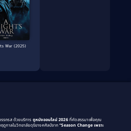
Dark Comedy ตลกร้าย
(11)
Detective
(21)
Detective สืบสวน
(46)
Detective สืบสวน
(40)
ts War (2025)
Disaster
(22)
Disney+
(42)
Documentary สารคดี
(4)
Documentary สารคดี
(58)
Drama ดราม่า
(120)
Drama ดราม่า
(1,046)
ยอรรถรส ด้วยบริการ
ดูหนังออนไลน์ 2026
ที่คัดสรรมาเพื่อคุณ
Dystopian
(14)
ฤดูกาลในวิทยาลัยดุริยางคศิลป์จาก
“Season Change เพราะ