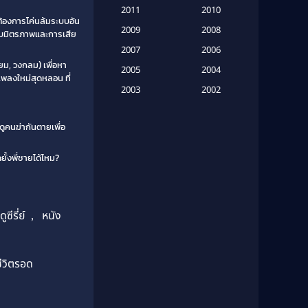
(16)
2011
2010
ี่ต้องการโค่นล้มระบบอัน
2009
Based on Novel
(6)
2008
กับมิตรภาพและการเสีย
2007
2006
Betrayal
(1)
ี่ยม, วงกลม) เพื่อหา
2005
2004
มเพลงใหม่สุดหลอน ที่
Biography
(3)
2003
2002
2001
2000
Biography ชีวประวัติ
(26)
่งดูคนฆ่ากันตายเพื่อ
1999
1998
Biography ชีวิตจริง
(41)
1997
1996
ั้งพี่ชายได้ไหม?
1995
1994
Black Comedy
(10)
1993
1992
Classic หนังคลาสสิก
(134)
1991
1990
ดูซีรี่ย์
,
หนัง
Classic หนังคลาสสิก
(21)
1989
1988
1987
1986
Classic หนังคลาสสิก
(25)
ชีวิตรอด
1985
1984
Comedy ตลก
(46)
1983
1982