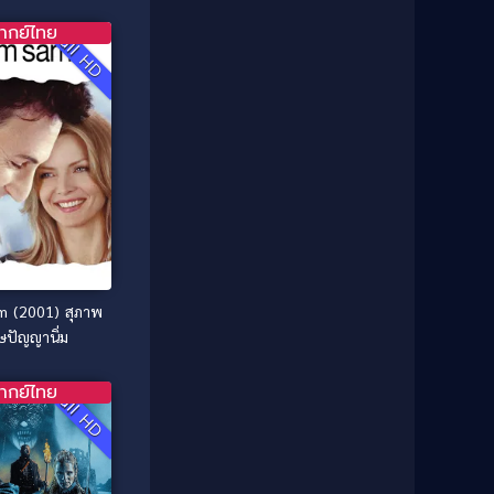
1981
1980
Comedy ตลก
(515)
ากย์ไทย
1979
1978
Full HD
Comedy ตลกขบขัน
(4)
1976
1975
Coming of Age ก้าวพ้นวัย
(1)
1974
1972
1971
1970
Coming-of-Age
(3)
1969
1968
Coming-of-age ชีวิตวัยรุ่น
(21)
1964
1963
1962
1956
Community
(1)
1954
1950
Crime อาชญากรรม
(78)
1940
m (2001) สุภาพ
Crime อาชญากรรม
(289)
ุษปัญญานิ่ม
Cult Film
(4)
ากย์ไทย
Full HD
Culture
(8)
Dance เต้น
(13)