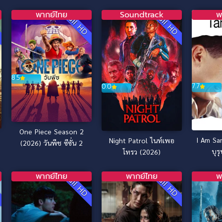
พากย์ไทย
Soundtrack
พ
D
Full HD
Full HD
8.5
7.7
0.0
One Piece Season 2
I Am Sa
Night Patrol ไนท์เพอ
(2026) วันพีช ซีซั่น 2
บุร
โทรว (2026)
พากย์ไทย
พากย์ไทย
พ
D
Full HD
Full HD