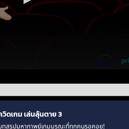
ิดเกม เล่นลุ้นตาย 3
 บทสรุปมหากาพย์เกมมรณะที่ทุกคนรอคอย!