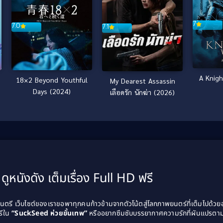
7
7.0
7.1
A Knigh
18×2 Beyond Youthful
My Dearest Assassin
Days (2024)
เลือดรัก นักฆ่า (2026)
ดูหนังดัง เต็มเรื่อง Full HD ฟรี
รี เว็บไซต์ของเราขอพาทุกคนก้าวข้ามจากตัวโน้ตสู่โลกภาพยนตร์ที่เต็มไปด้ว
รีใน
“SuckSeed ห่วยขั้นเทพ”
หรืออยากซึมซับบรรยากาศความรักที่ผันแปรตาม