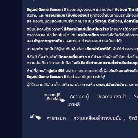
Squid Game Season 3
คือบทสรุปของมหากาพย์ซีรีส์
Action Thril
ชั่วร้าย และ
ฟรอนท์แมน (อีบยองฮอน)
ผู้ที่ต้องดำเนินเกมนรกนี้ให้
สละของทีมนักแสดงสมทบอีกมากมาย เช่น
วีฮาจุน, อิมชีวาน, คังฮานึล
ซีซันนี้ยังคงไว้ซึ่งฉากที่
สีสันสดใสแต่เนื้อหาโหดร้าย
โดยมีการใช้ฉากที่
ทางออก และยังมีเกมใหม่ ๆ เช่น
กระโดดเชือก
รวมถึงไฮไลต์เด็ดคือก
เผย
สัญชาตญาณดิบ
ของการเอาตัวรอดและความเห็นแก่ตัว
เกมสุดท้ายถูกบีบให้ผู้เล่นที่เหลือต้อง
เลือกฆ่าใครก็ได้
เพื่อให้ตัวเองรอ
ซีซัน 3 นี้จะทำหน้าที่
ปิดและขยี่ปมต่าง ๆ
ที่ค้างคาใจผู้ชมทั่วโลก ทั้งเรื่
ความบันเทิง คำถามหลักคือ:
“อะไรคือตัวกำหนดความชั่วร้ายในตัวมนุษ
ท้ายที่สุดแล้ว
ผู้เล่น 456
จะสามารถเอาชนะเกมนี้เพื่อ
ล้มล้างองค์กรชั่ว
Squid Game Season 3
คือคำตอบที่คุณควรไปดู!
ผู้ที่ติดตามซีรีส์มาตั้งแต่ต้น และต้องการเห็น
บทสรุปอันเข้มข้น
ของการต่
หมวดหมู่ที่
Action บู๊
,
Drama ดราม่า
,
S
เกี่ยวข้อง
เกาหลี
แท็ก
การทรยศ
,
ความเหลื่อมล้ำทางชนชั้น
,
จิตว