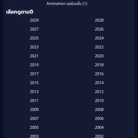
Animation แอนิเมชั่น
(1)
เลือกดูตามปี
Anthology
(1)
2029
2028
Apple TV
(20)
2027
2026
2025
2024
Apple TV+
(120)
2023
2022
Based on a True Story สร้างจากเรื่องจริง
(2)
2021
2020
2019
2018
Based on a True Story เรื่องจริง
(20)
2017
2016
Based on a True Story เรื่องจริง
(16)
2015
2014
2013
2012
Based on Novel
(6)
2011
2010
Betrayal
(1)
2009
2008
Biography
(3)
2007
2006
2005
2004
Biography ชีวประวัติ
(26)
2003
2002