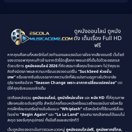
Biography ชีวิตจริง
(41)
2001
2000
1999
1998
Black Comedy
(10)
1997
1996
Classic หนังคลาสสิก
(134)
ดูหนังออนไลน์ ดูหนัง
1995
1994
ดัง เต็มเรื่อง Full HD
Classic หนังคลาสสิก
(21)
1993
1992
ฟรี
1991
1990
Classic หนังคลาสสิก
(25)
หากคุณคือคนที่หลงรักในท่วงทำนองและแรงบันดาลใจจากเสียงดนตรี เว็บไซต์
1989
1988
ของเราขอพาทุกคนก้าวข้ามจากตัวโน้ตสู่โลกภาพยนตร์ที่เต็มไปด้วยอรรถรส
Comedy ตลก
(46)
ด้วยบริการ
ดูหนังออนไลน์ 2026
ที่คัดสรรมาเพื่อคุณโดยเฉพาะ ไม่ว่าคุณจะ
1987
1986
คิดถึงมิตรภาพและความเกรียนของวงดนตรีใน
“SuckSeed ห่วยขั้น
1985
1984
Comedy ตลก
(515)
เทพ”
หรืออยากซึมซับบรรยากาศความรักที่ผันแปรตามฤดูกาลในวิทยาลัย
ดุริยางคศิลป์จาก
“Season Change เพราะอากาศเปลี่ยนแปลงบ่อย”
เรา
1983
1982
มีให้คุณรับชมแบบจัดเต็ม
Comedy ตลกขบขัน
(4)
1981
1980
เราคือแหล่งรวม
ดูหนังออนไลน์, ดูหนังใหม่ชนโรง
และ
หนัง HD
ที่ให้คุณภาพ
1979
Coming of Age ก้าวพ้นวัย
(1)
1978
เสียงคมชัดระดับสตูดิโอ สำหรับใครที่ชอบหนังฝรั่งแนวสร้างแรงบันดาลใจหรือ
การฝึกซ้อมดนตรีอย่างเข้มข้นแบบ
“Whiplash”
หรือหนังรักที่ใช้ดนตรีเชื่อม
1976
1975
Coming-of-Age
(3)
ใจอย่าง
“Begin Again”
และ
“La La Land”
คุณสามารถเลือกชมได้แบบไม่
1974
1972
สะดุด รองรับทุกอุปกรณ์ ทั้งมือถือและสมาร์ททีวี
Coming-of-age ชีวิตวัยรุ่น
(21)
1971
1970
เว็บดูหนังของเราเน้นการรวมหมวดหมู่
ดูหนังออนไลน์ฟรี, ดูหนังพากย์ไทย,