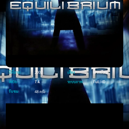
ปีที่ฉาย
2002
เสียง
พากย์ไทย
IMDb
7.4
ระบบภาพ
Full HD
รับชม
48 ครั้ง