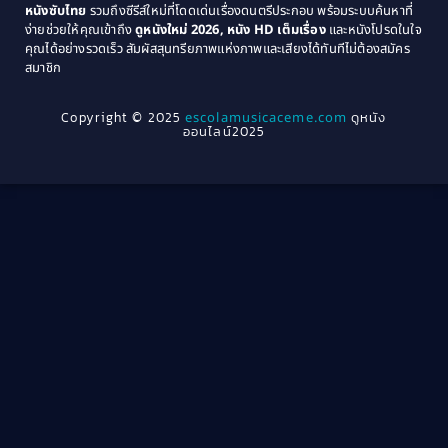
หนังซับไทย
รวมถึงซีรีส์ใหม่ที่โดดเด่นเรื่องดนตรีประกอบ พร้อมระบบค้นหาที่
1969
1968
Community
(1)
ง่ายช่วยให้คุณเข้าถึง
ดูหนังใหม่ 2026, หนัง HD เต็มเรื่อง
และหนังโปรดในใจ
1964
1963
คุณได้อย่างรวดเร็ว สัมผัสสุนทรียภาพแห่งภาพและเสียงได้ทันทีไม่ต้องสมัคร
Crime อาชญากรรม
(78)
สมาชิก
1962
1956
1954
1950
Crime อาชญากรรม
(289)
Copyright © 2025
escolamusicaceme.com
ดูหนัง
1940
ออนไลน์2025
Cult Film
(4)
Culture
(8)
Dance เต้น
(13)
Dark Comedy ตลกร้าย
(11)
Detective
(21)
Detective สืบสวน
(46)
Detective สืบสวน
(40)
Disaster
(22)