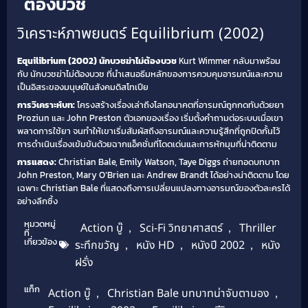
ต้องบวช
วิเคราะห์ภาพยนตร์ Equilibrium (2002)
Equilibrium (2002) นักบวชฆ่าไม่ต้องบวช
Kurt Wimmer กลับมาพร้อม
กับ นักบวชฆ่าไม่ต้องบวช ที่นำเสนอธีมหลักของการควบคุมอารมณ์และความ
เป็นอิสระของมนุษย์ในสังคมดิสโทเปีย
การวิเคราะห์บท:
โครงสร้างเรื่องเล่าถึงโลกอนาคตที่อารมณ์ถูกกดทับด้วยยา
Proziun และ John Preston ตัวเอกของเรื่อง เริ่มตั้งคำถามต่อระบบเมื่อเขา
พลาดการใช้ยา จนทำให้เขาเริ่มสัมผัสถึงอารมณ์และความรู้สึกที่ถูกปิดกั้นไว้
การดำเนินเรื่องเข้มข้นด้วยฉากแอ็คชั่นที่โดดเด่นและการหักมุมที่น่าติดตาม
การแสดง:
Christian Bale, Emily Watson, Taye Diggs ถ่ายทอดบทบาท
John Preston, Mary O’Brien และ Andrew Brandt ได้อย่างน่าติดตาม โดย
เฉพาะ Christian Bale ที่แสดงถึงการเปลี่ยนแปลงทางอารมณ์ของตัวละครได้
อย่างลึกซึ้ง
หมวดหมู่
Action บู๊
,
Sci-Fi วิทยาศาสตร์
,
Thriller
ที่
เกี่ยวข้อง
ระทึกขวัญ
,
หนัง HD
,
หนังปี 2002
,
หนัง
ฝรั่ง
แท็ก
Action บู๊
,
Christian Bale บทบาทน่าจับตามอง
,