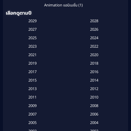
Animation แอนิเมชั่น
(1)
เลือกดูตามปี
Anthology
(1)
2029
2028
Apple TV
(20)
2027
2026
2025
2024
Apple TV+
(120)
2023
2022
Based on a True Story สร้างจากเรื่องจริง
(2)
2021
2020
2019
2018
Based on a True Story เรื่องจริง
(20)
2017
2016
Based on a True Story เรื่องจริง
(16)
2015
2014
2013
2012
Based on Novel
(6)
2011
2010
Betrayal
(1)
2009
2008
Biography
(3)
2007
2006
2005
2004
Biography ชีวประวัติ
(26)