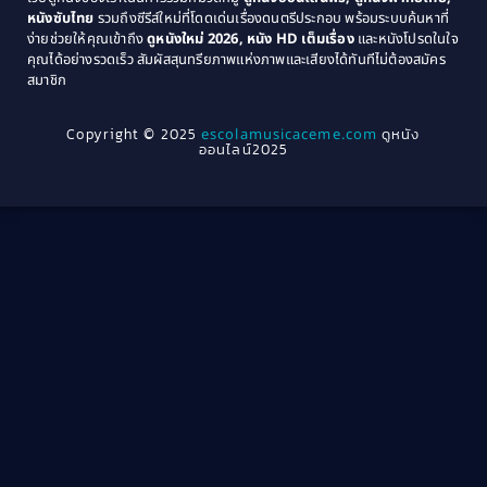
หนังซับไทย
รวมถึงซีรีส์ใหม่ที่โดดเด่นเรื่องดนตรีประกอบ พร้อมระบบค้นหาที่
1969
1968
Community
(1)
ง่ายช่วยให้คุณเข้าถึง
ดูหนังใหม่ 2026, หนัง HD เต็มเรื่อง
และหนังโปรดในใจ
1964
1963
คุณได้อย่างรวดเร็ว สัมผัสสุนทรียภาพแห่งภาพและเสียงได้ทันทีไม่ต้องสมัคร
Crime อาชญากรรม
(78)
สมาชิก
1962
1956
1954
1950
Crime อาชญากรรม
(289)
Copyright © 2025
escolamusicaceme.com
ดูหนัง
1940
ออนไลน์2025
Cult Film
(4)
Culture
(8)
Dance เต้น
(13)
Dark Comedy ตลกร้าย
(11)
Detective
(21)
Detective สืบสวน
(46)
Detective สืบสวน
(40)
Disaster
(22)