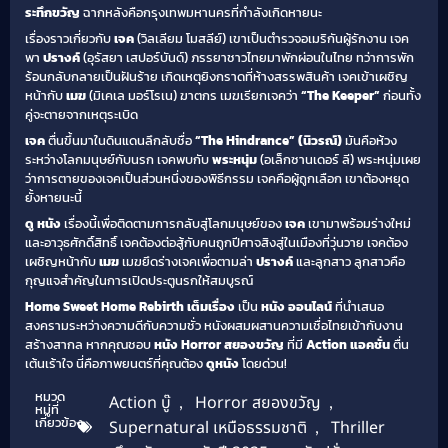
ระทึกขวัญ
ฉากหลังคือกรุงเทพมหานครที่กำลังเกิดหายนะ
เรื่องราวเกี่ยวกับ
เจค
(วิลเลียม โมสลีย์) เขาเป็นตำรวจอเมริกันผู้รักงาน เจค
พา
ปรางค์
(อุรัสยา เสปอร์บันด์) ภรรยาชาวไทยมาพักผ่อนในไทย ทว่าการพัก
ร้อนกลับกลายเป็นฝันร้าย เกิดเหตุยิงกราดที่ห้างสรรพสินค้า เจคเข้าเผชิญ
หน้ากับ
เมฆ
(มิเคเล มอร์โรเน) ฆาตกร เมฆเรียกเจคว่า
“The Keeper”
ก่อนทั้ง
คู่จะตายจากเหตุระเบิด
เจค
ตื่นขึ้นมาในดินแดนลึกลับชื่อ
“The Hindrance” (นิวรณ์)
มันคือห้วง
ระหว่างโลกมนุษย์กับนรก เจคพบกับ
พระหนุ่ม
(อเล็กซานเดอร์ ลี) พระหนุ่มเผย
ว่าการตายของเจคเป็นส่วนหนึ่งของพิธีกรรม เจคคือผู้ถูกเลือก เขาต้องหยุด
ยั้งหายนะนี้
ดู หนัง
เรื่องนี้เพื่อติดตามการกลับสู่โลกมนุษย์ของ
เจค
เขามาพร้อมร่างใหม่
และอาวุธศักดิ์สิทธิ์ เจคต้องต่อสู้กับคนถูกปีศาจสิงสู่ในเมืองที่วุ่นวาย เจคต้อง
เผชิญหน้ากับ
เมฆ
เมฆยึดร่างเจคเพื่อตามล่า
ปรางค์
และลูกสาว ลูกสาวคือ
กุญแจสำคัญในการเปิดประตูนรกให้สมบูรณ์
Home Sweet Home Rebirth เต็มเรื่อง
เป็น
หนัง ออนไลน์
ที่นำเสนอ
สงครามระหว่างความดีกับความชั่ว หนังผสมผสานความเชื่อไทยเข้ากับงาน
สร้างสากล หากคุณชอบ
หนัง Horror สยองขวัญ
ที่มี
Action แอคชั่น
ตื่น
เต้นเร้าใจ นี่คือภาพยนตร์ที่คุณต้อง
ดูหนัง
โดยด่วน!
หมวด
Action บู๊
,
Horror สยองขวัญ
,
หมู่ที่
เกี่ยวข้อง
Supernatural เหนือธรรมชาติ
,
Thriller