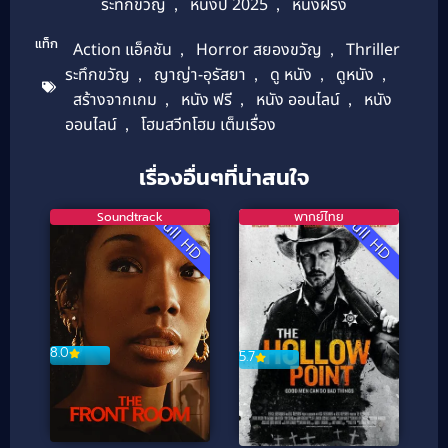
ระทึกขวัญ
,
หนังปี 2025
,
หนังฝรั่ง
แท็ก
Action แอ็คชัน
,
Horror สยองขวัญ
,
Thriller
ระทึกขวัญ
,
ญาญ่า-อุรัสยา
,
ดู หนัง
,
ดูหนัง
,
สร้างจากเกม
,
หนัง ฟรี
,
หนัง ออนไลน์
,
หนัง
ออนไลน์
,
โฮมสวีทโฮม เต็มเรื่อง
เรื่องอื่นๆที่น่าสนใจ
Soundtrack
พากย์ไทย
Full HD
Full HD
8.0
5.7