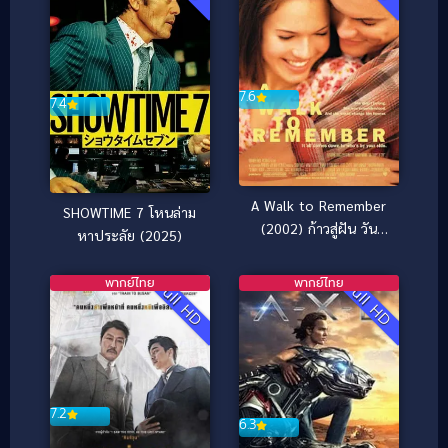
7.6
7.4
A Walk to Remember
SHOWTIME 7 โหนล่าม
(2002) ก้าวสู่ฝัน วัน
หาประลัย (2025)
หัวใจพบรัก
พากย์ไทย
พากย์ไทย
Full HD
Full HD
7.2
6.3