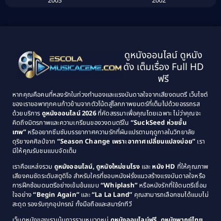
2003
2002
Biography ชีวิตจริง
(41)
2001
2000
1999
1998
Black Comedy
(10)
1997
1996
Classic หนังคลาสสิก
(134)
ดูหนังออนไลน์ ดูหนัง
1995
1994
ดัง เต็มเรื่อง Full HD
Classic หนังคลาสสิก
(21)
1993
1992
ฟรี
1991
1990
Classic หนังคลาสสิก
(25)
หากคุณคือคนที่หลงรักในท่วงทำนองและแรงบันดาลใจจากเสียงดนตรี เว็บไซต์
1989
1988
ของเราขอพาทุกคนก้าวข้ามจากตัวโน้ตสู่โลกภาพยนตร์ที่เต็มไปด้วยอรรถรส
Comedy ตลก
(46)
ด้วยบริการ
ดูหนังออนไลน์ 2026
ที่คัดสรรมาเพื่อคุณโดยเฉพาะ ไม่ว่าคุณจะ
1987
1986
คิดถึงมิตรภาพและความเกรียนของวงดนตรีใน
“SuckSeed ห่วยขั้น
1985
1984
Comedy ตลก
(515)
เทพ”
หรืออยากซึมซับบรรยากาศความรักที่ผันแปรตามฤดูกาลในวิทยาลัย
ดุริยางคศิลป์จาก
“Season Change เพราะอากาศเปลี่ยนแปลงบ่อย”
เรา
1983
1982
มีให้คุณรับชมแบบจัดเต็ม
Comedy ตลกขบขัน
(4)
1981
1980
เราคือแหล่งรวม
ดูหนังออนไลน์, ดูหนังใหม่ชนโรง
และ
หนัง HD
ที่ให้คุณภาพ
1979
Coming of Age ก้าวพ้นวัย
(1)
1978
เสียงคมชัดระดับสตูดิโอ สำหรับใครที่ชอบหนังฝรั่งแนวสร้างแรงบันดาลใจหรือ
การฝึกซ้อมดนตรีอย่างเข้มข้นแบบ
“Whiplash”
หรือหนังรักที่ใช้ดนตรีเชื่อม
1976
1975
Coming-of-Age
(3)
ใจอย่าง
“Begin Again”
และ
“La La Land”
คุณสามารถเลือกชมได้แบบไม่
1974
1972
สะดุด รองรับทุกอุปกรณ์ ทั้งมือถือและสมาร์ททีวี
Coming-of-age ชีวิตวัยรุ่น
(21)
1971
1970
เว็บดูหนังของเราเน้นการรวมหมวดหมู่
ดูหนังออนไลน์ฟรี, ดูหนังพากย์ไทย,