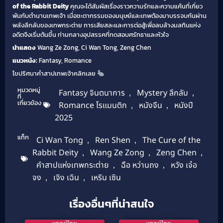
of the Rabbit Deity
คุณจะได้สัมผัสเรื่องราวความรักและความแค้นที่เกี่ยว
พันกับตำนานเทพเจ้า เมื่อชะตากรรมของมนุษย์และเทพต้องมาบรรจบกันผ่าน
พลังลึกลับของเทพกระต่าย การเสียสละและการต่อสู้เพื่อลบล้างมลทินแห่ง
อดีตจึงเริ่มต้นขึ้น ท่ามกลางอุปสรรคที่ทดสอบศรัทธาและหัวใจ
นำแสดง
Wang Ze Zong, Ci Wan Tong, Zeng Chen
แนวหนัง:
Fantasy, Romance
ไขปริศนาคำสาปเทพเจ้าคลิกเลย
หมวดหมู่
Fantasy จินตนาการ
,
Mystery ลึกลับ
,
ที่
เกี่ยวข้อง
Romance โรแมนติก
,
หนังจีน
,
หนังปี
2025
แท็ก
Ci Wan Tong
,
Ren Shen
,
The Cure of the
Rabbit Deity
,
Wang Ze Zong
,
Zeng Chen
,
คำสาปแห่งเทพกระต่าย
,
ฉือ หว่านถง
,
หวัง เจ๋อ
จง
,
เจิง เฉิน
,
เหริน เซิน
เรื่องอื่นๆที่น่าสนใจ