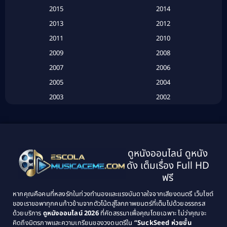
Based on a True Story เรื่องจริง
(20)
2015
2014
2013
2012
Based on Novel
(6)
2011
2010
Betrayal
(1)
2009
2008
Biography
(3)
2007
2006
2005
2004
Biography ชีวประวัติ
(26)
2003
2002
Biography ชีวิตจริง
(41)
2001
2000
1999
1998
Black Comedy
(10)
1997
1996
Classic หนังคลาสสิก
(25)
ดูหนังออนไลน์ ดูหนัง
1995
1994
ดัง เต็มเรื่อง Full HD
Classic หนังคลาสสิก
(134)
1993
1992
ฟรี
1991
1990
Classic หนังคลาสสิก
(21)
หากคุณคือคนที่หลงรักในท่วงทำนองและแรงบันดาลใจจากเสียงดนตรี เว็บไซต์
1989
1988
ของเราขอพาทุกคนก้าวข้ามจากตัวโน้ตสู่โลกภาพยนตร์ที่เต็มไปด้วยอรรถรส
Comedy ตลก
(515)
ด้วยบริการ
ดูหนังออนไลน์ 2026
ที่คัดสรรมาเพื่อคุณโดยเฉพาะ ไม่ว่าคุณจะ
1987
1986
คิดถึงมิตรภาพและความเกรียนของวงดนตรีใน
“SuckSeed ห่วยขั้น