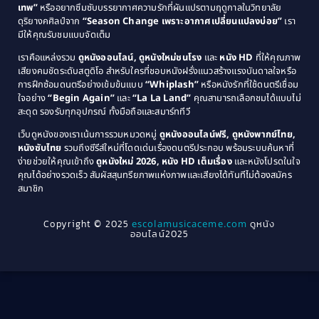
1985
1984
Comedy ตลก
(46)
เทพ”
หรืออยากซึมซับบรรยากาศความรักที่ผันแปรตามฤดูกาลในวิทยาลัย
ดุริยางคศิลป์จาก
“Season Change เพราะอากาศเปลี่ยนแปลงบ่อย”
เรา
1983
1982
มีให้คุณรับชมแบบจัดเต็ม
Comedy ตลกขบขัน
(4)
1981
1980
เราคือแหล่งรวม
ดูหนังออนไลน์, ดูหนังใหม่ชนโรง
และ
หนัง HD
ที่ให้คุณภาพ
1979
Coming of Age ก้าวพ้นวัย
(1)
1978
เสียงคมชัดระดับสตูดิโอ สำหรับใครที่ชอบหนังฝรั่งแนวสร้างแรงบันดาลใจหรือ
การฝึกซ้อมดนตรีอย่างเข้มข้นแบบ
“Whiplash”
หรือหนังรักที่ใช้ดนตรีเชื่อม
1976
1975
Coming-of-Age
(3)
ใจอย่าง
“Begin Again”
และ
“La La Land”
คุณสามารถเลือกชมได้แบบไม่
1974
1972
สะดุด รองรับทุกอุปกรณ์ ทั้งมือถือและสมาร์ททีวี
Coming-of-age ชีวิตวัยรุ่น
(21)
1971
1970
เว็บดูหนังของเราเน้นการรวมหมวดหมู่
ดูหนังออนไลน์ฟรี, ดูหนังพากย์ไทย,
หนังซับไทย
รวมถึงซีรีส์ใหม่ที่โดดเด่นเรื่องดนตรีประกอบ พร้อมระบบค้นหาที่
1969
1968
Community
(1)
ง่ายช่วยให้คุณเข้าถึง
ดูหนังใหม่ 2026, หนัง HD เต็มเรื่อง
และหนังโปรดในใจ
1964
1963
คุณได้อย่างรวดเร็ว สัมผัสสุนทรียภาพแห่งภาพและเสียงได้ทันทีไม่ต้องสมัคร
Crime อาชญากรรม
(289)
สมาชิก
1962
1956
1954
1950
Crime อาชญากรรม
(78)
Copyright © 2025
escolamusicaceme.com
ดูหนัง
1940
ออนไลน์2025
Cult Film
(4)
Culture
(8)
Dance เต้น
(13)