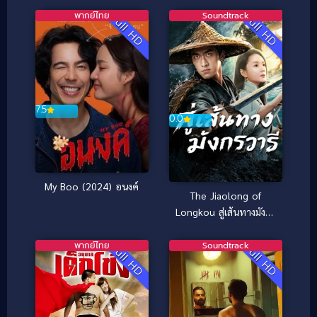
พากย์ไทย
Soundtrack
Full HD
Full HD
7.5
0.0
My Boo (2024) อนงค์
The Jiaolong of
Longkou สู่เส้นทางมังกร
วารี (2026)
พากย์ไทย
Soundtrack
Full HD
Full HD