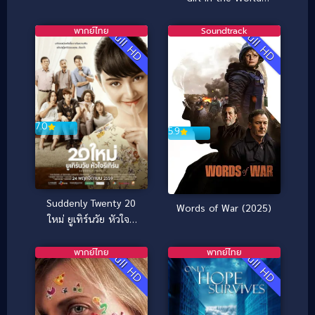
(2025) ผู้หญิงที่สวยที่สุด
ในโลก
พากย์ไทย
Soundtrack
Full HD
Full HD
7.0
5.9
Suddenly Twenty 20
Words of War (2025)
ใหม่ ยูเทิร์นวัย หัวใจรี
เทิร์น (2017)
พากย์ไทย
พากย์ไทย
Full HD
Full HD