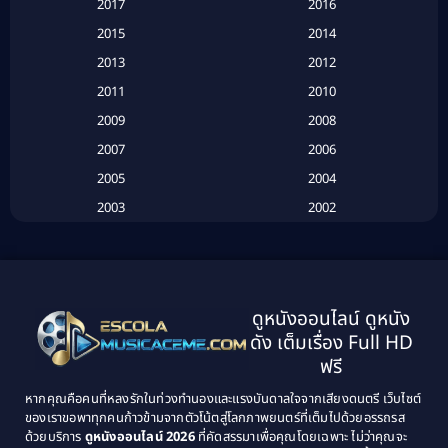
2017
2016
Based on a True Story เรื่องจริง
(20)
2015
2014
2013
2012
Based on Novel
(6)
2011
2010
Betrayal
(1)
2009
2008
Biography
(3)
2007
2006
2005
2004
Biography ชีวประวัติ
(26)
2003
2002
Biography ชีวิตจริง
(41)
2001
2000
1999
1998
Black Comedy
(10)
1997
1996
Classic หนังคลาสสิก
(25)
ดูหนังออนไลน์ ดูหนัง
1995
1994
ดัง เต็มเรื่อง Full HD
Classic หนังคลาสสิก
(134)
1993
1992
ฟรี
1991
1990
Classic หนังคลาสสิก
(21)
หากคุณคือคนที่หลงรักในท่วงทำนองและแรงบันดาลใจจากเสียงดนตรี เว็บไซต์
1989
1988
ของเราขอพาทุกคนก้าวข้ามจากตัวโน้ตสู่โลกภาพยนตร์ที่เต็มไปด้วยอรรถรส
Comedy ตลก
(515)
ด้วยบริการ
ดูหนังออนไลน์ 2026
ที่คัดสรรมาเพื่อคุณโดยเฉพาะ ไม่ว่าคุณจะ
1987
1986