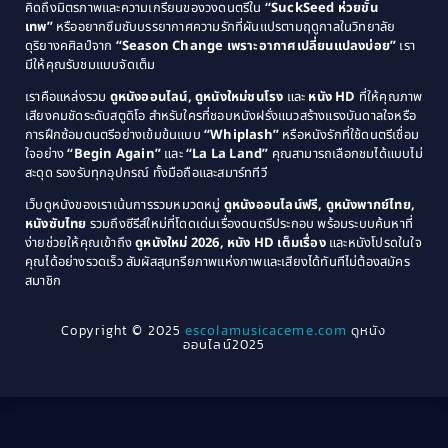
คิดถึงมิตรภาพและความเกรียนของวงดนตรีใน
“SuckSeed ห่วยขั้น
1985
1984
Comedy ตลก
(46)
เทพ”
หรืออยากซึมซับบรรยากาศความรักที่ผันแปรตามฤดูกาลในวิทยาลัย
ดุริยางคศิลป์จาก
“Season Change เพราะอากาศเปลี่ยนแปลงบ่อย”
เรา
1983
1982
มีให้คุณรับชมแบบจัดเต็ม
Comedy ตลกขบขัน
(4)
1981
1980
เราคือแหล่งรวม
ดูหนังออนไลน์, ดูหนังใหม่ชนโรง
และ
หนัง HD
ที่ให้คุณภาพ
1979
Coming of Age ก้าวพ้นวัย
(1)
1978
เสียงคมชัดระดับสตูดิโอ สำหรับใครที่ชอบหนังฝรั่งแนวสร้างแรงบันดาลใจหรือ
การฝึกซ้อมดนตรีอย่างเข้มข้นแบบ
“Whiplash”
หรือหนังรักที่ใช้ดนตรีเชื่อม
1976
1975
Coming-of-Age
(3)
ใจอย่าง
“Begin Again”
และ
“La La Land”
คุณสามารถเลือกชมได้แบบไม่
1974
1972
สะดุด รองรับทุกอุปกรณ์ ทั้งมือถือและสมาร์ททีวี
Coming-of-age ชีวิตวัยรุ่น
(21)
1971
1970
เว็บดูหนังของเราเน้นการรวมหมวดหมู่
ดูหนังออนไลน์ฟรี, ดูหนังพากย์ไทย,
หนังซับไทย
รวมถึงซีรีส์ใหม่ที่โดดเด่นเรื่องดนตรีประกอบ พร้อมระบบค้นหาที่
1969
1968
Community
(1)
ง่ายช่วยให้คุณเข้าถึง
ดูหนังใหม่ 2026, หนัง HD เต็มเรื่อง
และหนังโปรดในใจ
1964
1963
คุณได้อย่างรวดเร็ว สัมผัสสุนทรียภาพแห่งภาพและเสียงได้ทันทีไม่ต้องสมัคร
Crime อาชญากรรม
(289)
สมาชิก
1962
1956
1954
1950
Crime อาชญากรรม
(78)
Copyright © 2025
escolamusicaceme.com
ดูหนัง
1940
ออนไลน์2025
Cult Film
(4)
Culture
(8)
Dance เต้น
(13)