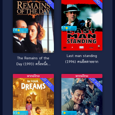
6.1
7.8
Last man standing
The Remains of the
(1996) คนอึดตายยาก
Day (1993) ครั้งหนึ่งที่
เรารำลึก [ซับไทย]
พากย์ไทย
พากย์ไทย
Full HD
Full HD
6.5
7