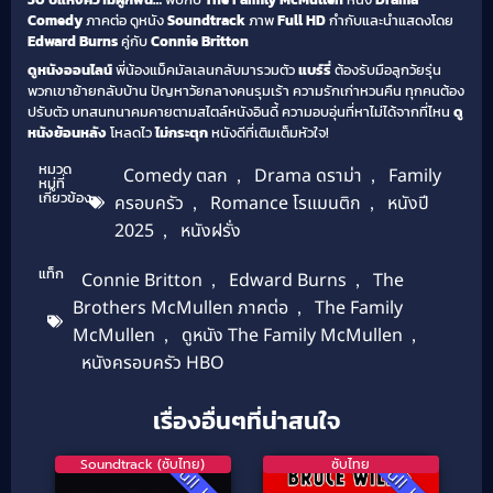
Comedy
ภาคต่อ ดูหนัง
Soundtrack
ภาพ
Full HD
กำกับและนำแสดงโดย
Edward Burns
คู่กับ
Connie Britton
ดูหนังออนไลน์
พี่น้องแม็คมัลเลนกลับมารวมตัว
แบร์รี่
ต้องรับมือลูกวัยรุ่น
พวกเขาย้ายกลับบ้าน ปัญหาวัยกลางคนรุมเร้า ความรักเก่าหวนคืน ทุกคนต้อง
ปรับตัว บทสนทนาคมคายตามสไตล์หนังอินดี้ ความอบอุ่นที่หาไม่ได้จากที่ไหน
ดู
หนังย้อนหลัง
โหลดไว
ไม่กระตุก
หนังดีที่เติมเต็มหัวใจ!
หมวด
Comedy ตลก
,
Drama ดราม่า
,
Family
หมู่ที่
เกี่ยวข้อง
ครอบครัว
,
Romance โรแมนติก
,
หนังปี
2025
,
หนังฝรั่ง
แท็ก
Connie Britton
,
Edward Burns
,
The
Brothers McMullen ภาคต่อ
,
The Family
McMullen
,
ดูหนัง The Family McMullen
,
หนังครอบครัว HBO
เรื่องอื่นๆที่น่าสนใจ
Soundtrack (ซับไทย)
ซับไทย
Full HD
Full HD