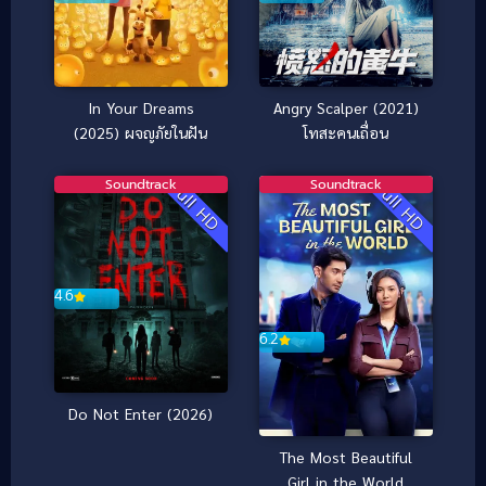
In Your Dreams
Angry Scalper (2021)
(2025) ผจญภัยในฝัน
โทสะคนเถื่อน
Soundtrack
Soundtrack
Full HD
Full HD
4.6
6.2
Do Not Enter (2026)
The Most Beautiful
Girl in the World