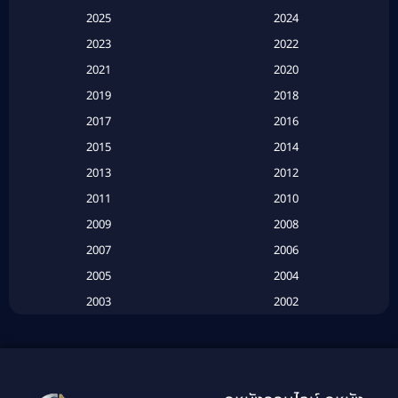
2025
2024
Apple TV+
(120)
2023
2022
Based on a True Story สร้างจากเรื่องจริง
(2)
2021
2020
2019
2018
Based on a True Story เรื่องจริง
(20)
2017
2016
Based on a True Story เรื่องจริง
(16)
2015
2014
2013
2012
Based on Novel
(6)
2011
2010
Betrayal
(1)
2009
2008
Biography
(3)
2007
2006
2005
2004
Biography ชีวประวัติ
(26)
2003
2002
Biography ชีวิตจริง
(41)
2001
2000
1999
1998
Black Comedy
(10)
1997
1996
Classic หนังคลาสสิก
(134)