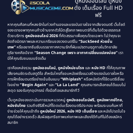
ดูหนังออนไลน์ ดูหนัง
1995
1994
ดัง เต็มเรื่อง Full HD
Classic หนังคลาสสิก
(21)
1993
1992
ฟรี
1991
1990
Classic หนังคลาสสิก
(25)
หากคุณคือคนที่หลงรักในท่วงทำนองและแรงบันดาลใจจากเสียงดนตรี เว็บไซต์
1989
1988
ของเราขอพาทุกคนก้าวข้ามจากตัวโน้ตสู่โลกภาพยนตร์ที่เต็มไปด้วยอรรถรส
Comedy ตลก
(46)
ด้วยบริการ
ดูหนังออนไลน์ 2026
ที่คัดสรรมาเพื่อคุณโดยเฉพาะ ไม่ว่าคุณจะ
1987
1986
คิดถึงมิตรภาพและความเกรียนของวงดนตรีใน
“SuckSeed ห่วยขั้น
1985
1984
Comedy ตลก
(515)
เทพ”
หรืออยากซึมซับบรรยากาศความรักที่ผันแปรตามฤดูกาลในวิทยาลัย
ดุริยางคศิลป์จาก
“Season Change เพราะอากาศเปลี่ยนแปลงบ่อย”
เรา
1983
1982
มีให้คุณรับชมแบบจัดเต็ม
Comedy ตลกขบขัน
(4)
1981
1980
เราคือแหล่งรวม
ดูหนังออนไลน์, ดูหนังใหม่ชนโรง
และ
หนัง HD
ที่ให้คุณภาพ
1979
Coming of Age ก้าวพ้นวัย
(1)
1978
เสียงคมชัดระดับสตูดิโอ สำหรับใครที่ชอบหนังฝรั่งแนวสร้างแรงบันดาลใจหรือ
การฝึกซ้อมดนตรีอย่างเข้มข้นแบบ
“Whiplash”
หรือหนังรักที่ใช้ดนตรีเชื่อม
1976
1975
Coming-of-Age
(3)
ใจอย่าง
“Begin Again”
และ
“La La Land”
คุณสามารถเลือกชมได้แบบไม่
1974
1972
สะดุด รองรับทุกอุปกรณ์ ทั้งมือถือและสมาร์ททีวี
Coming-of-age ชีวิตวัยรุ่น
(21)
1971
1970
เว็บดูหนังของเราเน้นการรวมหมวดหมู่
ดูหนังออนไลน์ฟรี, ดูหนังพากย์ไทย,
หนังซับไทย
รวมถึงซีรีส์ใหม่ที่โดดเด่นเรื่องดนตรีประกอบ พร้อมระบบค้นหาที่
1969
1968
Community
(1)
ง่ายช่วยให้คุณเข้าถึง
ดูหนังใหม่ 2026, หนัง HD เต็มเรื่อง
และหนังโปรดในใจ
1964
1963
คุณได้อย่างรวดเร็ว สัมผัสสุนทรียภาพแห่งภาพและเสียงได้ทันทีไม่ต้องสมัคร
Crime อาชญากรรม
(78)
สมาชิก
1962
1956
1954
1950
Crime อาชญากรรม
(289)