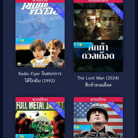
พากย์ไทย
Soundtrack
Full HD
Full HD
7.0
6.3
Radio Flyer จินตนาการ
The Lost Man (2024)
ใต้ปีกฝัน (1992)
ศึกท้าดวลเดือด
พากย์ไทย
พากย์ไทย
Full HD
Full HD
8
8.3