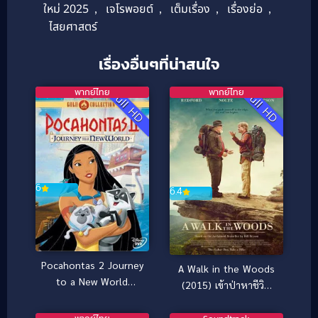
ใหม่ 2025
,
เจโรพอยต์
,
เต็มเรื่อง
,
เรื่องย่อ
,
ไสยศาสตร์
เรื่องอื่นๆที่น่าสนใจ
พากย์ไทย
พากย์ไทย
Full HD
Full HD
6
6.4
Pocahontas 2 Journey
A Walk in the Woods
to a New World
(2015) เข้าป่าหาชีวิต
(1998) โพคาฮอนทัส
ฉบับคนวัยดึก [ซับไทย]
ภาค 2