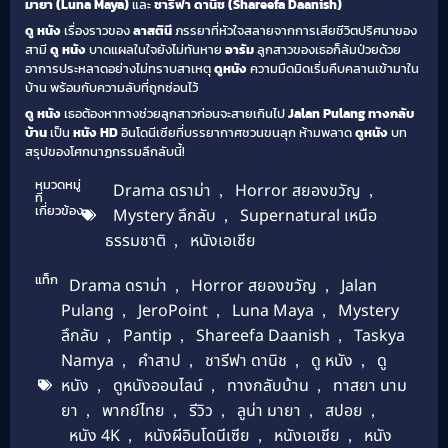
มายา (Luna Maya)
และ
ชารีฟา ดานิช (Shareefa Daanish)
ดู หนัง
เรื่องราวของ
ลาสตินี
ภรรยาที่หัวใจสลายจากการเสียชีวิตปริศนาของ
สามี
ดู หนัง
บาดแผลในใจยังไม่ทันหาย
อารัม
ลูกสาวของเธอก็ล้มป่วยด้วย
อาการประหลาดอย่างไม่ทราบสาเหตุ
ดูหนัง
ความมืดมิดเริ่มคืบคลานเข้ามาใน
บ้าน พร้อมกับความลับที่ถูกซ่อนไว้
ดู หนัง
เธอต้องหาทางช่วยลูกสาวก่อนจะสายเกินไป
Jalan Pulang ทางกลับ
บ้าน
เป็น
หนัง HD
อินโดนีเซียที่บรรยากาศชวนขนลุก ห้ามพลาด
ดูหนัง
บท
สรุปของโศกนาฏกรรมลึกลับนี้!
หมวดหมู่
Drama ดราม่า
,
Horror สยองขวัญ
,
ที่
เกี่ยวข้อง
Mystery ลึกลับ
,
Supernatural เหนือ
ธรรมชาติ
,
หนังเอเชีย
แท็ก
Drama ดราม่า
,
Horror สยองขวัญ
,
Jalan
Pulang
,
JeroPoint
,
Luna Maya
,
Mystery
ลึกลับ
,
Pantip
,
Shareefa Daanish
,
Taskya
Namya
,
คำสาป
,
ชารีฟา ดานิช
,
ดู หนัง
,
ดู
หนัง
,
ดูหนังออนไลน์
,
ทางกลับบ้าน
,
ทาสยา นาม
ยา
,
พากย์ไทย
,
รีวิว
,
ลูน่า มายา
,
สปอย
,
หนัง 4K
,
หนังผีอินโดนีเซีย
,
หนังเอเชีย
,
หนัง