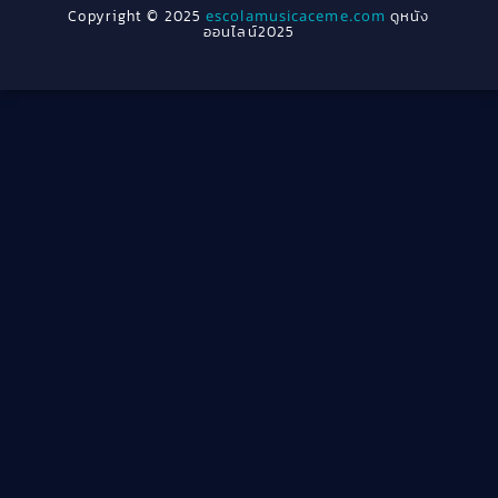
Copyright © 2025
escolamusicaceme.com
ดูหนัง
1940
ออนไลน์2025
Cult Film
(4)
Culture
(8)
Dance เต้น
(13)
Dark Comedy ตลกร้าย
(11)
Detective
(21)
Detective สืบสวน
(46)
Detective สืบสวน
(40)
Disaster
(22)
Disney+
(42)
Documentary สารคดี
(4)