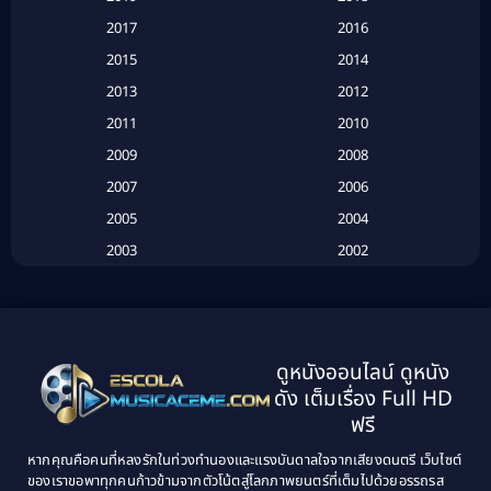
Based on a True Story เรื่องจริง
(16)
2017
2016
Based on a True Story เรื่องจริง
(20)
2015
2014
2013
2012
Based on Novel
(6)
2011
2010
Betrayal
(1)
2009
2008
Biography
(3)
2007
2006
2005
2004
Biography ชีวประวัติ
(26)
2003
2002
Biography ชีวิตจริง
(41)
2001
2000
1999
1998
Black Comedy
(10)
1997
1996
Classic หนังคลาสสิก
(25)
ดูหนังออนไลน์ ดูหนัง
1995
1994
ดัง เต็มเรื่อง Full HD
Classic หนังคลาสสิก
(134)
1993
1992
ฟรี
1991
1990
Classic หนังคลาสสิก
(21)
หากคุณคือคนที่หลงรักในท่วงทำนองและแรงบันดาลใจจากเสียงดนตรี เว็บไซต์
1989
1988
ของเราขอพาทุกคนก้าวข้ามจากตัวโน้ตสู่โลกภาพยนตร์ที่เต็มไปด้วยอรรถรส