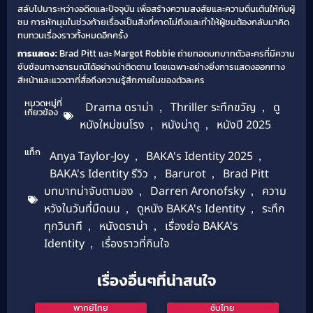
สลับไปมาระหว่างอดีตและปัจจุบัน เพื่อสร้างความสงสัยและความตื่นเต้นให้กับผู้
ชม การหักมุมในช่วงท้ายเรื่องเป็นสิ่งที่คาดไม่ถึงและทำให้ผู้ชมต้องกลับมาคิด
ทบทวนเรื่องราวทั้งหมดอีกครั้ง
การแสดง:
Brad Pitt และ Margot Robbie ถ่ายทอดบทบาทตัวละครที่มีความ
ซับซ้อนทางอารมณ์ได้อย่างน่าติดตาม โดยเฉพาะอย่างยิ่งการแสดงออกทาง
สีหน้าและแววตาที่สื่อถึงความรู้สึกภายในของตัวละคร
หมวดหมู่ที่
Drama ดราม่า
,
Thriller ระทึกขวัญ
,
ดู
เกี่ยวข้อง
หนังใหม่ชนโรง
,
หนังน่าดู
,
หนังปี 2025
แท็ก
Anya Taylor-Joy
,
BAKA's Identity 2025
,
BAKA's Identity รีวิว
,
Barurot
,
Brad Pitt
บทบาทน่าจับตามอง
,
Darren Aronofsky
,
ความ
หวังในวันที่มืดมน
,
ดูหนัง BAKA's Identity
,
ระทึก
ทุกวินาที
,
หนังดราม่า
,
เรื่องย่อ BAKA's
Identity
,
เรื่องราวที่กินใจ
เรื่องอื่นๆที่น่าสนใจ
พากย์ไทย
ซับไทย