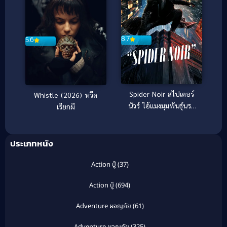
8.7
5.6
Spider-Noir สไปเดอร์
Whistle (2026) หวีด
นัวร์ ไอ้แมงมุมพันธุ์นรก
เรียกผี
(2026)
ประเภทหนัง
Action บู๊
(37)
Action บู๊
(694)
Adventure ผจญภัย
(61)