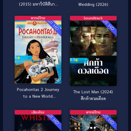
(2015) มหาวิบัติสึนามิ
Wedding (2026)
ถล่มโลก
พากย์ไทย
Soundtrack
Full HD
Full HD
6
6.3
Pocahontas 2 Journey
The Lost Man (2024)
to a New World
ศึกท้าดวลเดือด
(1998) โพคาฮอนทัส
ภาค 2
เสียงโรง
พากย์ไทย
Full HD
Full HD