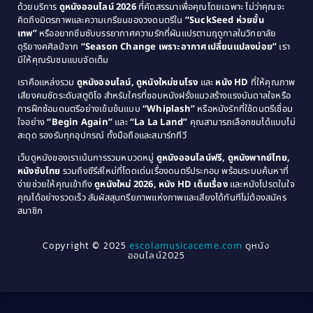
Comedy ตลก
(515)
ด้วยบริการ
ดูหนังออนไลน์ 2026
ที่คัดสรรมาเพื่อคุณโดยเฉพาะ ไม่ว่าคุณจะ
1987
1986
คิดถึงมิตรภาพและความเกรียนของวงดนตรีใน
“SuckSeed ห่วยขั้น
1985
1984
Comedy ตลก
(46)
เทพ”
หรืออยากซึมซับบรรยากาศความรักที่ผันแปรตามฤดูกาลในวิทยาลัย
ดุริยางคศิลป์จาก
“Season Change เพราะอากาศเปลี่ยนแปลงบ่อย”
เรา
1983
1982
มีให้คุณรับชมแบบจัดเต็ม
Comedy ตลกขบขัน
(4)
1981
1980
เราคือแหล่งรวม
ดูหนังออนไลน์, ดูหนังใหม่ชนโรง
และ
หนัง HD
ที่ให้คุณภาพ
1979
Coming of Age ก้าวพ้นวัย
(1)
1978
เสียงคมชัดระดับสตูดิโอ สำหรับใครที่ชอบหนังฝรั่งแนวสร้างแรงบันดาลใจหรือ
การฝึกซ้อมดนตรีอย่างเข้มข้นแบบ
“Whiplash”
หรือหนังรักที่ใช้ดนตรีเชื่อม
1976
1975
Coming-of-Age
(3)
ใจอย่าง
“Begin Again”
และ
“La La Land”
คุณสามารถเลือกชมได้แบบไม่
1974
1972
สะดุด รองรับทุกอุปกรณ์ ทั้งมือถือและสมาร์ททีวี
Coming-of-age ชีวิตวัยรุ่น
(21)
1971
1970
เว็บดูหนังของเราเน้นการรวมหมวดหมู่
ดูหนังออนไลน์ฟรี, ดูหนังพากย์ไทย,
หนังซับไทย
รวมถึงซีรีส์ใหม่ที่โดดเด่นเรื่องดนตรีประกอบ พร้อมระบบค้นหาที่
1969
1968
Community
(1)
ง่ายช่วยให้คุณเข้าถึง
ดูหนังใหม่ 2026, หนัง HD เต็มเรื่อง
และหนังโปรดในใจ
1964
1963
คุณได้อย่างรวดเร็ว สัมผัสสุนทรียภาพแห่งภาพและเสียงได้ทันทีไม่ต้องสมัคร
Crime อาชญากรรม
(289)
สมาชิก
1962
1956
1954
1950
Crime อาชญากรรม
(78)
Copyright © 2025
escolamusicaceme.com
ดูหนัง
1940
ออนไลน์2025
Cult Film
(4)
Culture
(8)