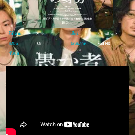
ปีที่ฉาย
2025
เสียง
Soundtrack
IMDb
7.8
ระบบภาพ
Full HD
รับชม
56 ครั้ง