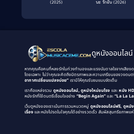
(2025)
นะ รักฉัน (2026)
ดูหนังออนไลน์ 
หากคุณคือคนที่หลงรักในท่วงทำนองและแรงบันดาลใจจากเสียงดนต
โดยเฉพาะ ไม่ว่าคุณจะคิดถึงมิตรภาพและความเกรียนของวงดนต
อากาศเปลี่ยนแปลงบ่อย”
เรามีให้คุณรับชมแบบจัดเต็ม
เราคือแหล่งรวม
ดูหนังออนไลน์, ดูหนังใหม่ชนโรง
และ
หนัง H
หนังรักที่ใช้ดนตรีเชื่อมใจอย่าง
“Begin Again”
และ
“La La L
เว็บดูหนังของเราเน้นการรวมหมวดหมู่
ดูหนังออนไลน์ฟรี, ดูหน
เรื่อง
และหนังโปรดในใจคุณได้อย่างรวดเร็ว สัมผัสสุนทรียภาพแห่