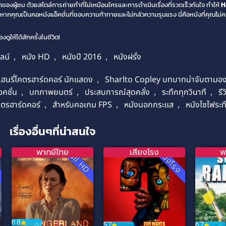
งผู้ชม ด้วยสไตล์การถ่ายทำที่ไม่เหมือนใครและการดำเนินเรื่องที่รวดเร็วทันใจ ทำให้
H
ากคุณเป็นคอหนังแอ็คชั่นที่ชอบความท้าทายและไม่กลัวความรุนแรง นี่คือหนังที่คุณไม่
ดูให้ได้สักครั้งในชีวิต!
ลน์
,
หนัง HD
,
หนังปี 2016
,
หนังฝรั่ง
นรี่โคตรฮาร์ดคอร์ นักแสดง
,
Sharlto Copley บทบาทน่าจับตามอ
อคชั่น
,
บทภาพยนตร์
,
ประสบการณ์สุดคลั่ง
,
ระทึกทุกวินาที
,
รี
คตรฮาร์ดคอร์
,
สำหรับคอเกม FPS
,
หนังนอกกระแส
,
หนังไซไฟระท
เรื่องอื่นๆที่น่าสนใจ
พากย์ไทย
เสียงโรง
พ
D
Full HD
หนังโรง
6.8
5.7
6.7