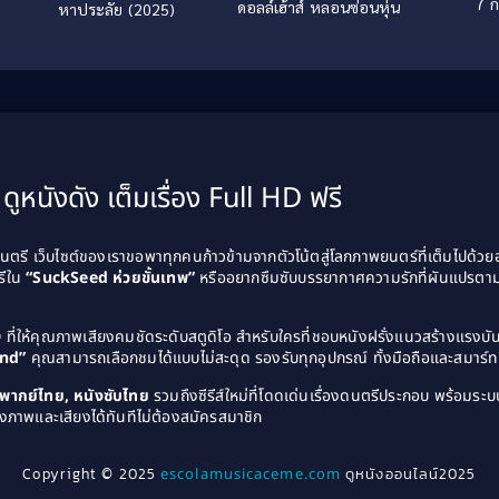
7 ก
ดอลล์เฮ้าส์ หลอนซ่อนหุ่น
หาประลัย (2025)
ดูหนังดัง เต็มเรื่อง Full HD ฟรี
รี เว็บไซต์ของเราขอพาทุกคนก้าวข้ามจากตัวโน้ตสู่โลกภาพยนตร์ที่เต็มไปด้ว
รีใน
“SuckSeed ห่วยขั้นเทพ”
หรืออยากซึมซับบรรยากาศความรักที่ผันแปรตาม
D
ที่ให้คุณภาพเสียงคมชัดระดับสตูดิโอ สำหรับใครที่ชอบหนังฝรั่งแนวสร้างแรง
and”
คุณสามารถเลือกชมได้แบบไม่สะดุด รองรับทุกอุปกรณ์ ทั้งมือถือและสมาร์ทท
ังพากย์ไทย, หนังซับไทย
รวมถึงซีรีส์ใหม่ที่โดดเด่นเรื่องดนตรีประกอบ พร้อมระบบ
งภาพและเสียงได้ทันทีไม่ต้องสมัครสมาชิก
Copyright © 2025
escolamusicaceme.com
ดูหนังออนไลน์2025