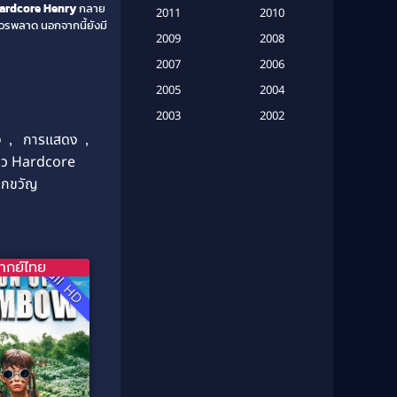
(16)
ardcore Henry
กลาย
2011
2010
ควรพลาด นอกจากนี้ยังมี
2009
Based on Novel
(6)
2008
2007
2006
Betrayal
(1)
2005
2004
Biography
(3)
2003
2002
ง
,
การแสดง
,
2001
2000
Biography ชีวประวัติ
(26)
วิว Hardcore
1999
1998
ึกขวัญ
Biography ชีวิตจริง
(41)
1997
1996
1995
1994
Black Comedy
(10)
1993
1992
Classic หนังคลาสสิก
(134)
ากย์ไทย
Full HD
1991
1990
Classic หนังคลาสสิก
(21)
1989
1988
1987
1986
Classic หนังคลาสสิก
(25)
1985
1984
Comedy ตลก
(46)
1983
1982