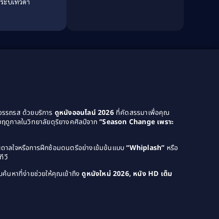
ระบี่เทวดา
Dark Comedy ตลกร้าย
(11)
Detective
(21)
Detective สืบสวน
(46)
Detective สืบสวน
(40)
Disaster
(22)
Disney+
(42)
ยอรรถรส ด้วยบริการ
ดูหนังออนไลน์ 2026
ที่คัดสรรมาเพื่อคุณ
ฤดูกาลในวิทยาลัยดุริยางคศิลป์จาก
“Season Change เพราะ
Documentary สารคดี
(4)
Documentary สารคดี
(58)
บันดาลใจหรือการฝึกซ้อมดนตรีอย่างเข้มข้นแบบ
“Whiplash”
หรือ
ีวี
Drama ดราม่า
(120)
ค้นหาที่ง่ายช่วยให้คุณเข้าถึง
ดูหนังใหม่ 2026, หนัง HD เต็ม
Drama ดราม่า
(1,046)
Dystopian
(14)