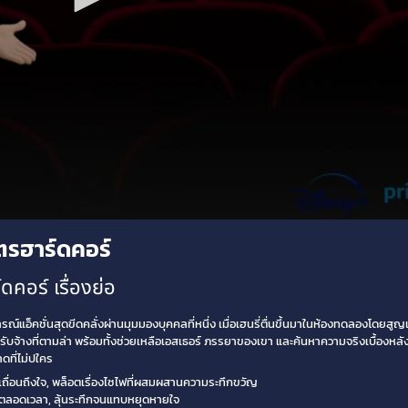
ตรฮาร์ดคอร์
คอร์ เรื่องย่อ
ารณ์แอ็คชั่นสุดขีดคลั่งผ่านมุมมองบุคคลที่หนึ่ง เมื่อเฮนรี่ตื่นขึ้นมาในห้องทดลองโด
บจ้างที่ตามล่า พร้อมทั้งช่วยเหลือเอสเธอร์ ภรรยาของเขา และค้นหาความจริงเบื้องหลั
ดที่ไม่ปใคร
ถื่อนถึงใจ, พล็อตเรื่องไซไฟที่ผสมผสานความระทึกขวัญ
ฉีดตลอดเวลา, ลุ้นระทึกจนแทบหยุดหายใจ