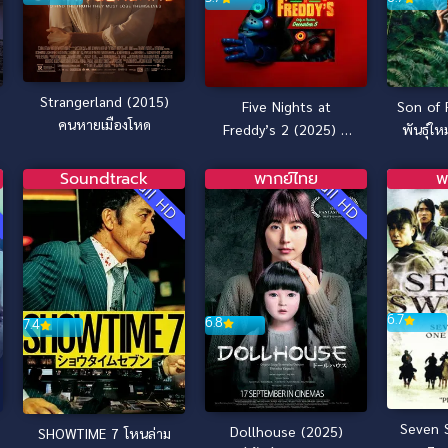
Strangerland (2015)
Five Nights at
Son of 
คนหายเมืองโหด
Freddy’s 2 (2025) 5
พันธุ์ให
คืนสยองที่ร้านเฟรดดี้ 2
Soundtrack
พากย์ไทย
พ
D
Full HD
Full HD
6.7
6.8
7.4
Seven 
Dollhouse (2025)
SHOWTIME 7 โหนล่าม