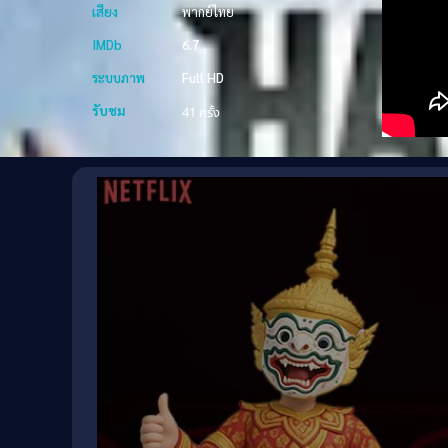
เสียง
พากย์ไทย
IMDb
6.7
ระบบภาพ
Full HD
รับชม
41 ครั้ง