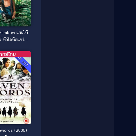
1981
1980
Comedy ตลก
(515)
1979
1978
Comedy ตลกขบขัน
(4)
1976
1975
Coming of Age ก้าวพ้นวัย
(1)
1974
1972
Rambow แรมโบ้
1971
1970
Coming-of-Age
(3)
ม่ หัวใจหัดแกร่ง
1969
1968
(2007)
Coming-of-age ชีวิตวัยรุ่น
(21)
1964
1963
ากย์ไทย
Full HD
1962
1956
Community
(1)
1954
1950
Crime อาชญากรรม
(78)
1940
Crime อาชญากรรม
(289)
Cult Film
(4)
Culture
(8)
Dance เต้น
(13)
Swords (2005)