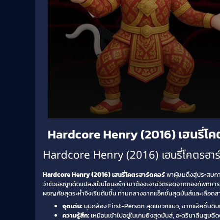
Volume
Hardcore Henry (2016) เฮนรี่โค
90%
Hardcore Henry (2016) เฮนรี่โคตรฮาร์ด
Hardcore Henry (2016) เฮนรี่โคตรฮาร์ดคอร์
พาผู้ชมดิ่งสู่ประสบก
ว่าตัวเองถูกดัดแปลงเป็นไซบอร์ก เขาต้องเอาชีวิตรอดจากกองทัพทหารรั
ผจญภัยสุดระห่ำจึงเริ่มต้นขึ้น ท่ามกลางฉากแอ็คชั่นสุดมันส์และเลือดสา
จุดเด่น:
มุมกล้อง First-Person สุดแหวกแนว, ฉากแอ็คชั่นดิบเ
ความรู้สึก:
เหมือนเข้าไปอยู่ในเกมยิงสุดมันส์, อะดรีนาลีนสูบ