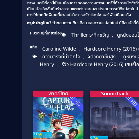
ภาพยนตร์เรื่องนี้เป็นเหมือนการทดลองทางภาพยนตร์ที่ท้าทายขีดจำกัดขอ
เป็นหนังแอ็คชั่นที่สร้างความแตกต่างและมอบประสบการณ์ที่แปลกใหม่ ห
การใช้เทคนิคพิเศษที่น่าสนใจในการสร้างโลกไซเบอร์พังค์ที่สมจริง
สรุป: น่าดูไหม?
ถ้าชอบความดิบ เถื่อน และความแปลกใหม่ นี่คือหนังที่ต้อง
หมวดหมู่ที่เกี่ยวข้อง
Thriller ระทึกขวัญ
,
ดูหนังออนไ
แท็ก
Caroline Wilde
,
Hardcore Henry (2016) เฮ
ความจริงที่น่าตกใจ
,
จิตวิทยาขั้นสูง
,
ดูหนังแ
Henry
,
รีวิว Hardcore Henry (2016) เฮนรี่โ
พากย์ไทย
Soundtrack
Full HD
Full H
7.0
6.7