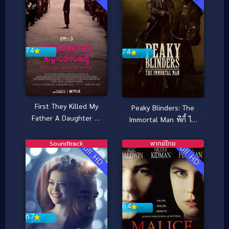
7.4
7.4
First They Killed My
Peaky Blinders: The
Father A Daughter of
Immortal Man พีกี้ ไบ
Cambodia Remembers
ลน์เดอร์ส: ชายผู้เป็น
เมื่อพ่อของฉันถูกฆ่า [ซับ
อมตะ (2026)
Soundtrack
พากย์ไทย
Full HD
Full HD
ไทย] (2017)
6.4
6.7