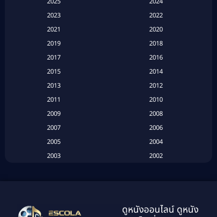
2025
2024
Apple TV+
(120)
2023
2022
Based on a True Story สร้างจากเรื่องจริง
(2)
2021
2020
2019
2018
Based on a True Story เรื่องจริง
(20)
2017
2016
Based on a True Story เรื่องจริง
(16)
2015
2014
2013
2012
Based on Novel
(6)
2011
2010
Betrayal
(1)
2009
2008
Biography
(3)
2007
2006
2005
2004
Biography ชีวประวัติ
(26)
2003
2002
Biography ชีวิตจริง
(41)
2001
2000
1999
1998
Black Comedy
(10)
1997
1996
Classic หนังคลาสสิก
(134)
ดูหนังออนไลน์ ดูหนัง
1995
1994