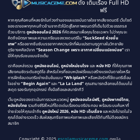
ดัง เต็มเรื่อง Full HD
Classic หนังคลาสสิก
(21)
1993
1992
ฟรี
1991
1990
Classic หนังคลาสสิก
(25)
หากคุณคือคนที่หลงรักในท่วงทำนองและแรงบันดาลใจจากเสียงดนตรี เว็บไซต์
1989
1988
ของเราขอพาทุกคนก้าวข้ามจากตัวโน้ตสู่โลกภาพยนตร์ที่เต็มไปด้วยอรรถรส
Comedy ตลก
(46)
ด้วยบริการ
ดูหนังออนไลน์ 2026
ที่คัดสรรมาเพื่อคุณโดยเฉพาะ ไม่ว่าคุณจะ
1987
1986
คิดถึงมิตรภาพและความเกรียนของวงดนตรีใน
“SuckSeed ห่วยขั้น
1985
1984
Comedy ตลก
(515)
เทพ”
หรืออยากซึมซับบรรยากาศความรักที่ผันแปรตามฤดูกาลในวิทยาลัย
ดุริยางคศิลป์จาก
“Season Change เพราะอากาศเปลี่ยนแปลงบ่อย”
เรา
1983
1982
มีให้คุณรับชมแบบจัดเต็ม
Comedy ตลกขบขัน
(4)
1981
1980
เราคือแหล่งรวม
ดูหนังออนไลน์, ดูหนังใหม่ชนโรง
และ
หนัง HD
ที่ให้คุณภาพ
1979
Coming of Age ก้าวพ้นวัย
(1)
1978
เสียงคมชัดระดับสตูดิโอ สำหรับใครที่ชอบหนังฝรั่งแนวสร้างแรงบันดาลใจหรือ
การฝึกซ้อมดนตรีอย่างเข้มข้นแบบ
“Whiplash”
หรือหนังรักที่ใช้ดนตรีเชื่อม
1976
1975
Coming-of-Age
(3)
ใจอย่าง
“Begin Again”
และ
“La La Land”
คุณสามารถเลือกชมได้แบบไม่
1974
1972
สะดุด รองรับทุกอุปกรณ์ ทั้งมือถือและสมาร์ททีวี
Coming-of-age ชีวิตวัยรุ่น
(21)
1971
1970
เว็บดูหนังของเราเน้นการรวมหมวดหมู่
ดูหนังออนไลน์ฟรี, ดูหนังพากย์ไทย,
หนังซับไทย
รวมถึงซีรีส์ใหม่ที่โดดเด่นเรื่องดนตรีประกอบ พร้อมระบบค้นหาที่
1969
1968
Community
(1)
ง่ายช่วยให้คุณเข้าถึง
ดูหนังใหม่ 2026, หนัง HD เต็มเรื่อง
และหนังโปรดในใจ
1964
1963
คุณได้อย่างรวดเร็ว สัมผัสสุนทรียภาพแห่งภาพและเสียงได้ทันทีไม่ต้องสมัคร
Crime อาชญากรรม
(78)
สมาชิก
1962
1956
1954
1950
Crime อาชญากรรม
(289)
Copyright © 2025
escolamusicaceme.com
ดูหนัง