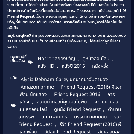
ระทบที่ตามมาได้อย่างน่าสนใจ แม้ว่าพล็อตเรื่องอาจจะไม่ได้แปลกใหม่อะไรมาก
นัก แต่การดำเนินเรื่องที่กระชับฉับไวและการสร้างบรรยากาศที่น่าขนลุกก็ทำให้
Friend Request
เป็นภาพยนตร์ที่ดูสนุกและน่าติดตามสำหรับแฟนหนังสยอง
ขวัญที่ชื่นชอบความตื่นเต้นเร้าใจและ
ความลึกลับ
ที่ซ่อนอยู่ภายใต้โลกโซเชีย
ลมีเดีย
สรุป: น่าดูไหม?
ถ้าคุณชอบหนังสยองขวัญที่ผสมผสานความน่ากลัวแบบเหนือ
ธรรมชาติเข้ากับประเด็นทางสังคมที่วัยรุ่นต้องเผชิญ นี่คือหนังที่คุณไม่ควร
พลาด
หมวดหมู่ที่
Horror สยองขวัญ
,
ดูหนังออนไลน์
,
เกี่ยวข้อง
หนัง HD
,
หนังปี 2016
,
หนังฝรั่ง
แท็ก
Alycia Debnam-Carey บทบาทน่าจับตามอง
,
Amazon prime
,
Friend Request (2016) ผีแอด
เพื่อน นักแสดง
,
Friend Request 2016
,
การ
แสดง
,
ความน่ากลัวที่คุณหนีไม่พ้น
,
ความน่ากลัว
บนโลกออนไลน์
,
ดูหนัง Friend Request
,
ตำนาน
อาถรรพ์
,
บทภาพยนตร์
,
บรรยากาศกดดัน
,
รีวิว
Friend Request
,
รีวิว Friend Request (2016) ผี
แอดเพื่อน
,
สปอย Friend Request
,
สัมผัสสยอง