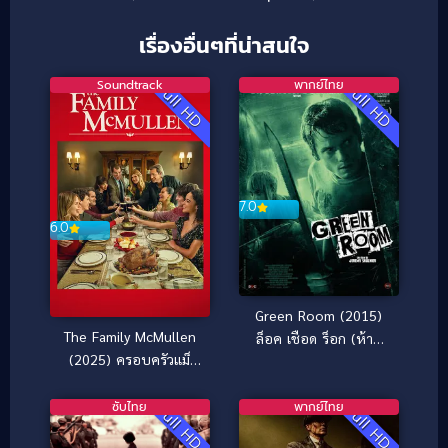
เรื่องอื่นๆที่น่าสนใจ
Soundtrack
พากย์ไทย
Full HD
Full HD
7.0
6.0
Green Room (2015)
The Family McMullen
ล็อค เชือด ร็อก (ห้าม
(2025) ครอบครัวแม็
กระตุก)
คมัลเลน: สานใยรัก ที่พัก
ใจ
ซับไทย
พากย์ไทย
Full HD
Full HD