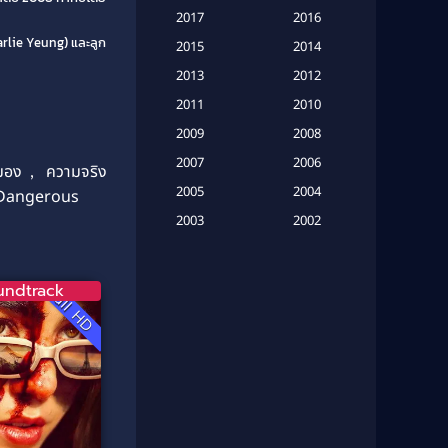
Based on a True Story เรื่องจริง
2017
2016
(16)
harlie Yeung) และลูก
2015
2014
Based on a True Story เรื่องจริง
2013
2012
(20)
2011
2010
2009
Based on Novel
(6)
2008
2007
2006
มอง
,
ความจริง
Betrayal
(1)
2005
2004
k Dangerous
Biography
(3)
2003
2002
2001
2000
Biography ชีวประวัติ
(26)
1999
1998
undtrack
Full HD
Biography ชีวิตจริง
(41)
1997
1996
1995
1994
Black Comedy
(10)
1993
1992
Classic หนังคลาสสิก
(25)
1991
1990
Classic หนังคลาสสิก
(134)
1989
1988