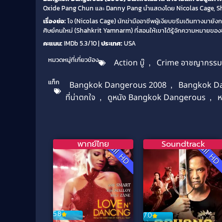
Oxide Pang Chun และ Danny Pang นำแสดงโดย Nicolas Cage, S
เรื่องย่อ:
โจ (Nicolas Cage) นักฆ่ามืออาชีพผู้เงียบขรึมเดินทางมายัง
ศิษย์คนใหม่ (Shahkrit Yamnarm) ที่สอนให้เขาได้รู้จักความหมายขอ
คะแนน:
IMDb 5.3/10 |
ประเทศ:
USA
หมวดหมู่ที่เกี่ยวข้อง
Action บู๊
,
Crime อาชญากรรม
แท็ก
Bangkok Dangerous 2008
,
Bangkok Dan
ที่น่าตกใจ
,
ดูหนัง Bangkok Dangerous
,
ห
พากย์ไทย
Soundtrack
Full HD
Full H
5.8
7.0