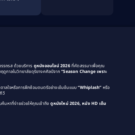
Culture
(8)
Dance เต้น
(13)
Dark Comedy ตลกร้าย
(11)
Detective
(21)
Detective สืบสวน
(40)
ยอรรถรส ด้วยบริการ
ดูหนังออนไลน์ 2026
ที่คัดสรรมาเพื่อคุณ
Detective สืบสวน
(46)
ฤดูกาลในวิทยาลัยดุริยางคศิลป์จาก
“Season Change เพราะ
Disaster
(22)
บันดาลใจหรือการฝึกซ้อมดนตรีอย่างเข้มข้นแบบ
“Whiplash”
หรือ
Disney+
(42)
ีวี
ค้นหาที่ง่ายช่วยให้คุณเข้าถึง
ดูหนังใหม่ 2026, หนัง HD เต็ม
Documentary สารคดี
(58)
Documentary สารคดี
(4)
Drama ดราม่า
(1,046)