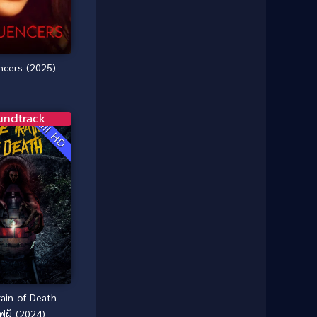
1987
1986
Classic หนังคลาสสิก
(21)
1985
1984
Comedy ตลก
(515)
1983
1982
1981
1980
encers (2025)
Comedy ตลก
(46)
1979
1978
Comedy ตลกขบขัน
(4)
1976
1975
undtrack
Full HD
Coming of Age ก้าวพ้นวัย
(1)
1974
1972
1971
1970
Coming-of-Age
(3)
1969
1968
Coming-of-age ชีวิตวัยรุ่น
(21)
1964
1963
1962
1956
Community
(1)
1954
1950
Crime อาชญากรรม
(289)
1940
Crime อาชญากรรม
(78)
rain of Death
Cult Film
(4)
ฟผี (2024)