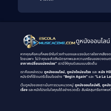
(1986) เสี้ยวลิ้มยี่ ภาค 3
มังกรน่ำปั๊ก
ดูหนังออนไลน์ 
หากคุณคือคนที่หลงรักในท่วงทำนองและแรงบันดาลใจจากเสียงดนต
โดยเฉพาะ ไม่ว่าคุณจะคิดถึงมิตรภาพและความเกรียนของวงดนต
อากาศเปลี่ยนแปลงบ่อย”
เรามีให้คุณรับชมแบบจัดเต็ม
เราคือแหล่งรวม
ดูหนังออนไลน์, ดูหนังใหม่ชนโรง
และ
หนัง H
หนังรักที่ใช้ดนตรีเชื่อมใจอย่าง
“Begin Again”
และ
“La La L
เว็บดูหนังของเราเน้นการรวมหมวดหมู่
ดูหนังออนไลน์ฟรี, ดูหน
เรื่อง
และหนังโปรดในใจคุณได้อย่างรวดเร็ว สัมผัสสุนทรียภาพแห่