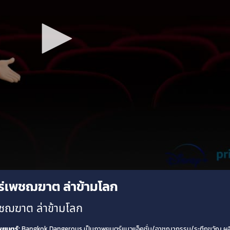
ร่เพชฌฆาต ล่าข้ามโลก
ชฌฆาต ล่าข้ามโลก
พยนตร์:
Bangkok Dangerous เป็นภาพยนตร์แนวแอ็คชั่น/อาชญากรรม/ระทึกขวัญ ผลิ