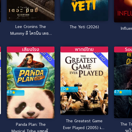
Lee Cronins The
The Yeti (2026)
Influ
Mummy ลี โครนิน เดอะ
มัมมี่ (2026)
เสียงโรง
พากย์ไทย
So
D
Full HD
Full HD
7.0
4.7
4.8
The Greatest Game
The T
Panda Plan: The
Ever Played (2005) เกม
รถไ
Magical Tribe แพนด้า