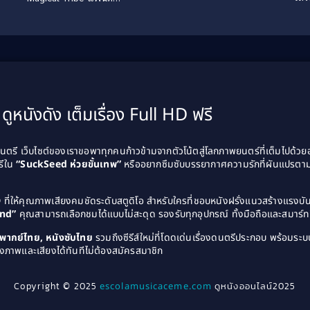
ยิ่งใหญ่…ชัยชนะเหนือ
เด้ง ยกกำลังฟัด (2026)
ความฝัน
ดูหนังดัง เต็มเรื่อง Full HD ฟรี
รี เว็บไซต์ของเราขอพาทุกคนก้าวข้ามจากตัวโน้ตสู่โลกภาพยนตร์ที่เต็มไปด้ว
รีใน
“SuckSeed ห่วยขั้นเทพ”
หรืออยากซึมซับบรรยากาศความรักที่ผันแปรตาม
D
ที่ให้คุณภาพเสียงคมชัดระดับสตูดิโอ สำหรับใครที่ชอบหนังฝรั่งแนวสร้างแรง
and”
คุณสามารถเลือกชมได้แบบไม่สะดุด รองรับทุกอุปกรณ์ ทั้งมือถือและสมาร์ทท
ังพากย์ไทย, หนังซับไทย
รวมถึงซีรีส์ใหม่ที่โดดเด่นเรื่องดนตรีประกอบ พร้อมระบบ
งภาพและเสียงได้ทันทีไม่ต้องสมัครสมาชิก
Copyright © 2025
escolamusicaceme.com
ดูหนังออนไลน์2025