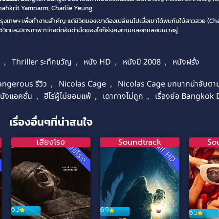
hahkrit Yamnarm, Charlie Yeung
กรุงเทพฯ เพื่อทำงานสำคัญ แต่ชีวิตของเขาต้องเปลี่ยนไปเมื่อเขาได้พบกับใบ้สาวสวย (C
งชีวิตและมิตรภาพ ทว่าอดีตอันดำมืดของโจก็ยังคงตามหลอกหลอนเขาอยู่
,
Thriller ระทึกขวัญ
,
หนัง HD
,
หนังปี 2008
,
หนังฝรั่ง
gerous รีวิว
,
Nicolas Cage
,
Nicolas Cage บทบาทน่าจับตา
นังแอคชั่น
,
ฮีโร่ผู้ไม่ยอมแพ้
,
เดาทางไม่ถูก
,
เรื่องย่อ Bangko
เรื่องอื่นๆที่น่าสนใจ
เสียงโรง
Soundtrack
So
D
Full HD
หนังโรง
6.3
6.9
6.5