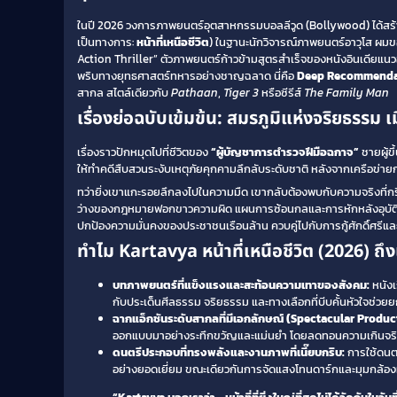
ในปี 2026 วงการภาพยนตร์อุตสาหกรรมบอลลีวูด (Bollywood) ได้สร้
เป็นทางการ:
หน้าที่เหนือชีวิต
) ในฐานะนักวิจารณ์ภาพยนตร์อาวุโส ผมข
Action Thriller” ตัวภาพยนตร์ก้าวข้ามสูตรสำเร็จของหนังอินเดียแนวฮ
พริบทางยุทธศาสตร์ทหารอย่างชาญฉลาด นี่คือ
Deep Recommenda
สากล สไตล์เดียวกับ
Pathaan
,
Tiger 3
หรือซีรีส์
The Family Man
เรื่องย่อฉบับเข้มข้น: สมรภูมิแห่งจริยธรรม
เรื่องราวปักหมุดไปที่ชีวิตของ
“ผู้บัญชาการตำรวจฝีมือฉกาจ”
ชายผู้ข
ให้ทำคดีสืบสวนระงับเหตุภัยคุกคามลึกลับระดับชาติ หลังจากเครือข่
ทว่ายิ่งเขาแกะรอยลึกลงไปในความมืด เขากลับต้องพบกับความจริงที่กรีดล
ว่างของกฎหมายฟอกขาวความผิด แผนการซ้อนกลและการหักหลังอุบัติขึ้นอย่
ปกป้องความมั่นคงของประชาชนเรือนล้าน ควบคู่ไปกับการกู้ศักดิ์ศรีแ
ทำไม Kartavya หน้าที่เหนือชีวิต (2026) ถ
บทภาพยนตร์ที่แข็งแรงและสะท้อนความเทาของสังคม:
หนังเ
กับประเด็นศีลธรรม จริยธรรม และทางเลือกที่บีบคั้นหัวใจช่วย
ฉากแอ็กชันระดับสากลที่มีเอกลักษณ์ (Spectacular Produc
ออกแบบมาอย่างระทึกขวัญและแม่นยำ โดยลดทอนความเกินจริงแบ
ดนตรีประกอบที่ทรงพลังและงานภาพที่เนี๊ยบกริบ:
การใช้ดนต
อย่างยอดเยี่ยม ขณะเดียวกันการจัดแสงโทนดาร์กและมุมกล้อ