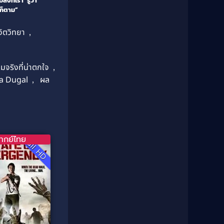
งที่เรา ‘รู้ว่า
1987
1986
Classic หนังคลาสสิก
(21)
าก็ตาม”
1985
1984
Comedy ตลก
(515)
ิตวิทยา
,
1983
1982
1981
1980
Comedy ตลก
(46)
1979
1978
มจริงที่น่าตกใจ
,
Comedy ตลกขบขัน
(4)
1976
1975
a Dugal
,
ผล
Coming of Age ก้าวพ้นวัย
(1)
1974
1972
1971
1970
Coming-of-Age
(3)
1969
1968
Coming-of-age ชีวิตวัยรุ่น
(21)
1964
1963
ากย์ไทย
Full HD
1962
1956
Community
(1)
1954
1950
Crime อาชญากรรม
(289)
1940
Crime อาชญากรรม
(78)
Cult Film
(4)