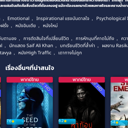
ี่สถานการณ์ราบรื่น ทว่ามันถูกทดสอบในวันที่เราต้องเลือกระหว่างสิ่งที่เรา ‘รักที่สุด’ กับสิ่
รมและแผ่นดินเกิดคือสิ่งเดียวที่ต้องคงอยู่ แม้จะต้องแลกมาด้วยลมหายใจและคราบน้ำต
า
,
Emotional
,
Inspirational แรงบันดาลใจ
,
Psychological จ
ฝรั่ง
,
หนังอินเดีย
,
หนังใหม่
จับตามอง
,
การตัดสินใจที่เปลี่ยนชีวิต
,
การหักมุมที่คาดไม่ถึง
,
ควา
l
,
นักแสดง Saif Ali Khan
,
บทเรียนชีวิตที่ล้ำค่า
,
ผลงาน Rasik
rtavya
,
หนังHigh Traffic
,
เดาทางไม่ถูก
เรื่องอื่นๆที่น่าสนใจ
พากย์ไทย
พากย์ไทย
พ
D
Full HD
Full HD
6.2
7.6
5.4