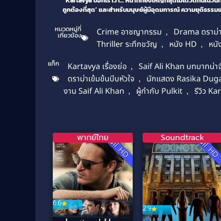
“Kartavya บอกเราว่า… หน้าที่ที่ยิ่งใหญ่ที่สุดไม่ได้วัดกันในวันท
ถูกต้องที่สุด’ และสำหรับมนุษย์ผู้มีอุดมการณ์ ความยุติธร
หมวดหมู่ที่
Crime อาชญากรรม
,
Drama ดราม่
เกี่ยวข้อง
Thriller ระทึกขวัญ
,
หนัง HD
,
หนัง
แท็ก
Kartavya เรื่องย่อ
,
Saif Ali Khan บทบาทน่า
ดราม่าเข้มข้นบีบหัวใจ
,
นักแสดง Rasika Duga
งาน Saif Ali Khan
,
ผู้กำกับ Pulkit
,
รีวิว Ka
พากย์ไทย
Soundtrack
Full HD
Full H
6.6
2.9