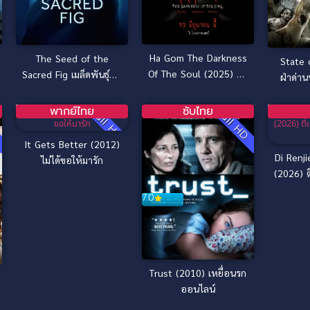
Ha Gom The Darkness
The Seed of the
State 
7.0
Of The Soul (2025) ห่า
Sacred Fig เมล็ดพันธุ์คน
ฝ่าด่าน
7.8
ก้อม
ดีย์ (2024)
พากย์ไทย
ซับไทย
D
Full HD
Full HD
It Gets Better (2012)
Di Renj
ไม่ได้ขอให้มารัก
(2026) ตี
ศ
7.0
Trust (2010) เหยื่อนรก
ออนไลน์