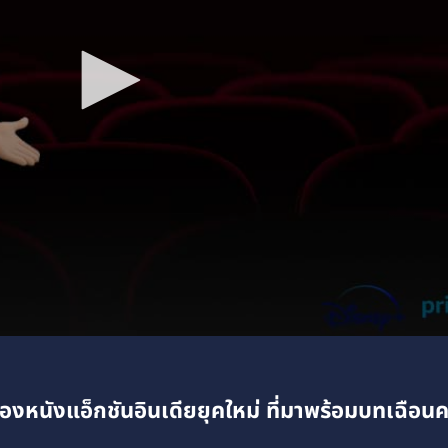
งหนังแอ็กชันอินเดียยุคใหม่ ที่มาพร้อมบทเฉือน