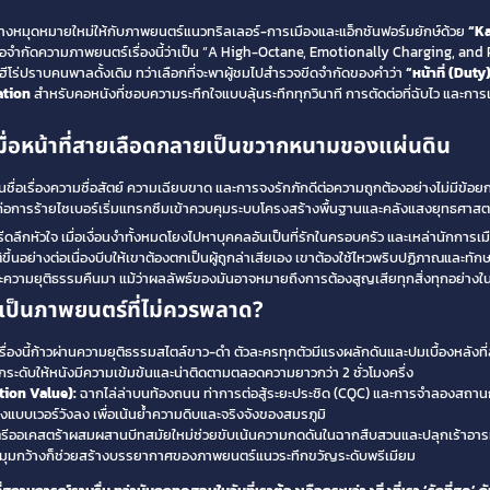
างหมุดหมายใหม่ให้กับภาพยนตร์แนวทริลเลอร์-การเมืองและแอ็กชันฟอร์มยักษ์ด้วย
“Ka
อจำกัดความภาพยนตร์เรื่องนี้ว่าเป็น “A High-Octane, Emotionally Charging, and 
ีโร่ปราบคนพาลดั้งเดิม ทว่าเลือกที่จะพาผู้ชมไปสำรวจขีดจำกัดของคำว่า
“หน้าที่ (Duty
tion
สำหรับคอหนังที่ชอบความระทึกใจแบบลุ้นระทึกทุกวินาที การตัดต่อที่ฉับไว และกา
 เมื่อหน้าที่สายเลือดกลายเป็นขวากหนามของแผ่นดิน
ึ้นชื่อเรื่องความซื่อสัตย์ ความเฉียบขาด และการจงรักภักดีต่อความถูกต้องอย่างไม่มีข้อ
ายก่อการร้ายไซเบอร์เริ่มแทรกซึมเข้าควบคุมระบบโครงสร้างพื้นฐานและคลังแสงยุทธศาส
ึกหัวใจ เมื่อเงื่อนงำทั้งหมดโยงไปหาบุคคลอันเป็นที่รักในครอบครัว และเหล่านักการเมื
างต่อเนื่องบีบให้เขาต้องตกเป็นผู้ถูกล่าเสียเอง เขาต้องใช้ไหวพริบปฏิภาณและทักษะกา
ละความยุติธรรมคืนมา แม้ว่าผลลัพธ์ของมันอาจหมายถึงการต้องสูญเสียทุกสิ่งทุกอย่างใน
ึงเป็นภาพยนตร์ที่ไม่ควรพลาด?
รื่องนี้ก้าวผ่านความยุติธรรมสไตล์ขาว-ดำ ตัวละครทุกตัวมีแรงผลักดันและปมเบื้องหลังท
ยกระดับให้หนังมีความเข้มข้นและน่าติดตามตลอดความยาวกว่า 2 ชั่วโมงครึ่ง
tion Value):
ฉากไล่ล่าบนท้องถนน ท่าการต่อสู้ระยะประชิด (CQC) และการจำลองสถาน
บเวอร์วังลง เพื่อเน้นย้ำความดิบและจริงจังของสมรภูมิ
รีออเคสตร้าผสมผสานบีทสมัยใหม่ช่วยขับเน้นความกดดันในฉากสืบสวนและปลุกเร้าอาร
งมุมกว้างก็ช่วยสร้างบรรยากาศของภาพยนตร์แนวระทึกขวัญระดับพรีเมียม