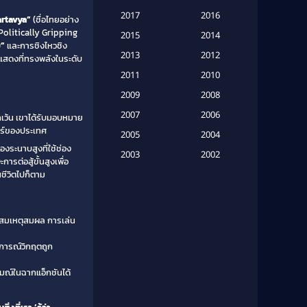
Based on a True Story เรื่องจริง
2017
2016
rtavya”
(ชื่อไทยอย่าง
(16)
Politically Gripping
2015
2014
)”
และการชิงไหวชิง
Based on a True Story เรื่องจริง
2013
2012
รแสดงที่ทรงพลังในระดับ
(20)
2011
2010
2009
Based on Novel
(6)
2008
2007
2006
ยกเว้น เขาได้รับมอบหมาย
Betrayal
(1)
ตร์ของประเทศ
2005
2004
องระนาบสูงที่ใช้ช่อง
Biography
(3)
2003
2002
รต่อสู้ขั้นสูงเพื่อ
ชีวิตไปก็ตาม
2001
2000
Biography ชีวประวัติ
(26)
1999
1998
Biography ชีวิตจริง
(41)
1997
1996
ี่สมเหตุสมผล การเล่น
1995
1994
Black Comedy
(10)
การณ์วิกฤตถูก
1993
1992
Classic หนังคลาสสิก
(25)
มณ์ในฉากแอ็กชันได้
1991
1990
Classic หนังคลาสสิก
(134)
1989
1988