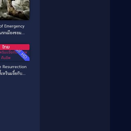
Culture
(8)
Dance เต้น
(13)
of Emergency
Dark Comedy ตลกร้าย
(11)
นรกเมืองซอมบี้
(2011)
Detective
(21)
ไทย
Full HD
Detective สืบสวน
(40)
Detective สืบสวน
(46)
ie Resurrection
๋เหรินเเจี๋ยกับคดี
Disaster
(22)
พคืนชีพ
Disney+
(42)
Documentary สารคดี
(58)
Documentary สารคดี
(4)
Drama ดราม่า
(1,046)