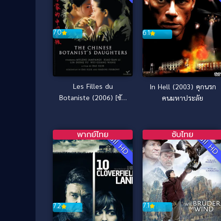
7.0
6.1
Les Filles du
In Hell (2003) คุกนรก
Botaniste (2006) [ซับ
คนมหาประลัย
ไทย]
พากย์ไทย
ซับไทย
Full HD
Full H
7.1
7.2