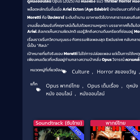
ดูหนังออนไลน์
Opus (2025) คือ
หนังฝรั่ง
แนว
Thriller
Horror
หนัง
พล็อตหลักเริ่มขึ้นเมื่อ
Ariel Ecton
(
Ayo Edebiri
) นักเขียนสาวที่กำล
Moretti
คือ
ป๊อปสตาร์
ระดับตำนาน เขาหายตัวไปจากสาธารณชนถึง
งานเลี้ยงต้อนรับที่คฤหาสน์เต็มไปด้วยความหรูหรา บรรยากาศก็เต็ม
Ariel
สังเกตเห็นความผิดปกติ เธอรู้สึกถึงความตึงเครียดที่ซ่อนอยู่
Mor
เรื่องราวเริ่มทวีความรุนแรง กิจกรรมฟังเพลงสุด Exclusive กลับกล
นี้เป็น “ศิลปะ”
เป้าหมายที่แท้จริงของ
Moretti
ไม่ใช่การปล่อยเพลง แต่เป็นการใช้เหต
เพียงคนเดียวที่เหลืออยู่ท่ามกลางความบ้าคลั่ง
Opus
วิจารณ์
ความคลั
หมวดหมู่ที่เกี่ยวข้อง
Culture
,
Horror สยองขวัญ
แท็ก
Opus พากย์ไทย
,
Opus เต็มเรื่อง
,
ดุหนัง
หนัง ออนไลน์
,
หนังออนไลน์
Soundtrack (ซับไทย)
พากย์ไทย
Full HD
Full H