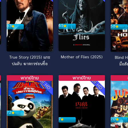
6.5
6.3
5.8
Mother of Flies (2025)
True Story (2015) แกะ
Blind 
ปมลับ ฆาตกรซ่อนชื่อ
มือสั
พากย์ไทย
พากย์ไทย
D
Full HD
Full HD
7.2
7
7.0