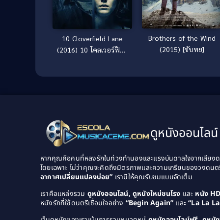
Brothers of the Wind
10 Cloverfield Lane
(2015) [ซับทย]
(2016) 10 โคลเวอร์ฟิลด์
เลน
ดูหนังออนไลน์ 
หากคุณคือคนที่หลงรักในท่วงทำนองและแรงบันดาลใจจากเสียงดนต
โดยเฉพาะ ไม่ว่าคุณจะคิดถึงมิตรภาพและความเกรียนของวงดนต
อากาศเปลี่ยนแปลงบ่อย”
เรามีให้คุณรับชมแบบจัดเต็ม
เราคือแหล่งรวม
ดูหนังออนไลน์, ดูหนังใหม่ชนโรง
และ
หนัง H
หนังรักที่ใช้ดนตรีเชื่อมใจอย่าง
“Begin Again”
และ
“La La L
เว็บดูหนังของเราเน้นการรวมหมวดหมู่
ดูหนังออนไลน์ฟรี, ดูหน