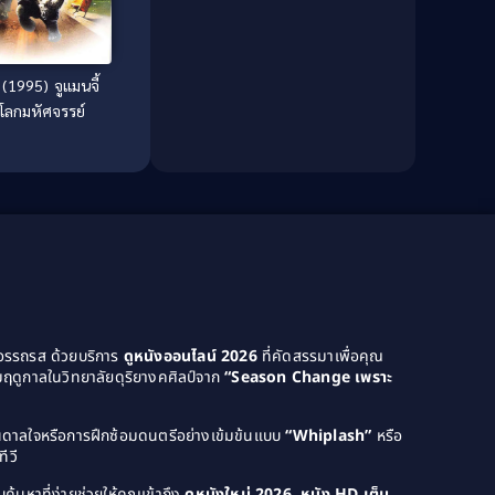
Culture
(8)
Dance เต้น
(13)
(1995) จูแมนจี้
ดโลกมหัศจรรย์
Dark Comedy ตลกร้าย
(11)
Detective
(21)
Detective สืบสวน
(46)
Detective สืบสวน
(40)
Disaster
(22)
Disney+
(42)
ยอรรถรส ด้วยบริการ
ดูหนังออนไลน์ 2026
ที่คัดสรรมาเพื่อคุณ
ฤดูกาลในวิทยาลัยดุริยางคศิลป์จาก
“Season Change เพราะ
Documentary สารคดี
(4)
Documentary สารคดี
(58)
บันดาลใจหรือการฝึกซ้อมดนตรีอย่างเข้มข้นแบบ
“Whiplash”
หรือ
ีวี
Drama ดราม่า
(120)
ค้นหาที่ง่ายช่วยให้คุณเข้าถึง
ดูหนังใหม่ 2026, หนัง HD เต็ม