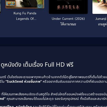
Kung Fu Panda
Legends Of
Under Current (2026)
Jumanji 
Awesomeness Vol.8
ใต้เงามรณะ
เกมดู
กังฟูแพนด้า ตำนาน
ปรมาจารย์สุโค่ย! ชุด 8
ดูหนังดัง เต็มเรื่อง Full HD ฟรี
รี เว็บไซต์ของเราขอพาทุกคนก้าวข้ามจากตัวโน้ตสู่โลกภาพยนตร์ที่เต็มไปด้ว
รีใน
“SuckSeed ห่วยขั้นเทพ”
หรืออยากซึมซับบรรยากาศความรักที่ผันแปรตาม
D
ที่ให้คุณภาพเสียงคมชัดระดับสตูดิโอ สำหรับใครที่ชอบหนังฝรั่งแนวสร้างแรง
and”
คุณสามารถเลือกชมได้แบบไม่สะดุด รองรับทุกอุปกรณ์ ทั้งมือถือและสมาร์ทท
ังพากย์ไทย, หนังซับไทย
รวมถึงซีรีส์ใหม่ที่โดดเด่นเรื่องดนตรีประกอบ พร้อมระบบ