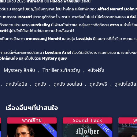
ใหม่
แห่งปี 2025
ห้ามพลาด
ชม
หนังดัง
พากย์ไทย
เรื่องนี้!
ังดิ้นรน เธอถูกรับเชิญไปยังคฤหาสน์อันห่างไกล นี่คือที่พักของ
Alfred Moretti
(
John 
สามทศวรรษ
Moretti
ปรากฏตัวอีกครั้ง เขาประกาศอัลบั้มใหม่ นี่คือโอกาสทองของ
Ariel
ไปด้วยความประหลาด
แขกรับเชิญ
มีเพียงนักข่าวและกลุ่มสาวกที่อุทิศตน
สาวก
เหล่านี้เรี
etti
ผู้นำลัทธิมีเสน่ห์ แต่ซ่อนความบ้าคลั่งเอาไว้
ายเป็นการจัดฉาก
ฆาตกรรมหมู่
Moretti
และกลุ่ม
Levelists
มีแผนการที่ชั่วร้าย พวกเข
ุการณ์นี้เพื่อเผยแพร่ปรัชญา
Levelism
Ariel
ต้องใช้สติปัญญาและความสามารถทั้งหมดเ
่งไคล้คนดัง
และเต็มไปด้วย
Mystery
ดูเลย
!
,
Mystery ลึกลับ
,
Thriller ระทึกขวัญ
,
หนังฝรั่ง
,
ดุหนังโอปัส
,
ดูหนัง
,
ดูหนัง ออนไลน์
,
ดูหนังฟรี
,
ดูหนังโอปัส
เรื่องอื่นๆที่น่าสนใจ
พากย์ไทย
Sound Track
พ
D
Full HD
Full HD