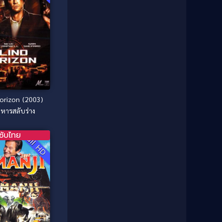
1987
1986
Classic หนังคลาสสิก
(25)
1985
1984
Comedy ตลก
(46)
1983
1982
1981
1980
Comedy ตลก
(515)
1979
1978
Comedy ตลกขบขัน
(4)
1976
1975
Coming of Age ก้าวพ้นวัย
(1)
1974
1972
Horizon (2003)
1971
1970
งหารสลับร่าง
Coming-of-Age
(3)
1969
1968
Coming-of-age ชีวิตวัยรุ่น
(21)
ซับไทย
1964
1963
Full HD
1962
1956
Community
(1)
1954
1950
Crime อาชญากรรม
(78)
1940
Crime อาชญากรรม
(289)
Cult Film
(4)