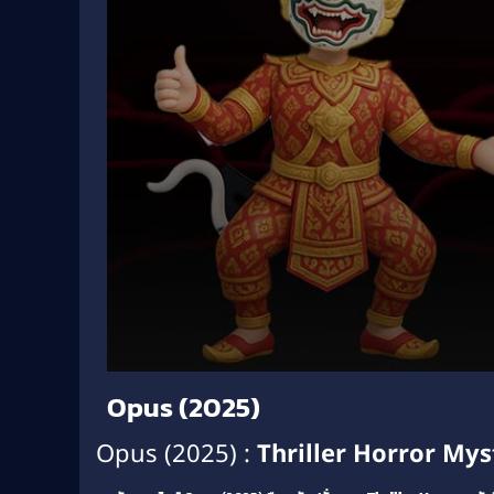
Volume
Opus (2025)
90%
Opus (2025) :
Thriller
Horror
Mys