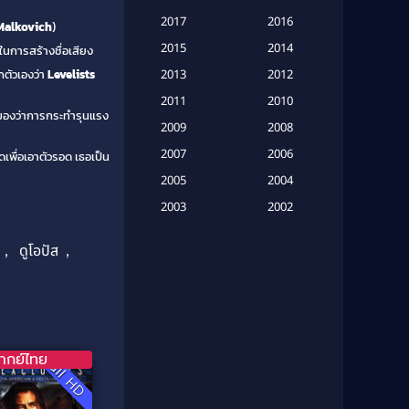
Based on a True Story เรื่องจริง
2017
2016
Malkovich
)
(20)
2015
2014
ในการสร้างชื่อเสียง
Based on a True Story เรื่องจริง
ยกตัวเองว่า
Levelists
2013
2012
(16)
2011
2010
ามองว่าการกระทำรุนแรง
2009
Based on Novel
(6)
2008
2007
2006
พื่อเอาตัวรอด เธอเป็น
Betrayal
(1)
2005
2004
Biography
(3)
2003
2002
2001
2000
Biography ชีวประวัติ
(26)
,
ดูโอปัส
,
1999
1998
Biography ชีวิตจริง
(41)
1997
1996
1995
1994
Black Comedy
(10)
1993
1992
Classic หนังคลาสสิก
(134)
ากย์ไทย
Full HD
1991
1990
Classic หนังคลาสสิก
(21)
1989
1988