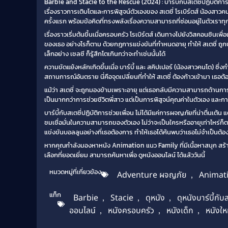
Barbie and Stacie to the Rescue (2024) : บาร์บี้กับสเตซี่ปฏิบัติก
เรื่องราวการเติบโตและการพิสูจน์ตัวเองของ สเตซี่ โรเบิร์ตส์ น้องส
ครั้งแรก พร้อมข้อคิดที่ทรงพลังเรื่องความสามารถที่ซ่อนอยู่ในตัวเราท
เรื่องราวเริ่มต้นขึ้นเมื่อครอบครัว โรเบิร์ตส์ เดินทางไปยังวิสคอนซินเพื
ของเธอ อย่างไรก็ตาม ด้วยกฎการแข่งขันที่กำหนดอายุ ทำให้ สเตซี่ ถูกปฏิ
เล็กอย่าง เชลซี ก็รู้สึกโตเกินกว่าจะทำเช่นนั้นได้
ความขัดแย้งหลักเกิดขึ้นเมื่อ บาร์บี้ และ สคิปเปอร์ (น้องสาวคนโต) ซ
สถานการณ์อันตราย นี่คือจุดเปลี่ยนที่ทำให้ สเตซี่ ต้องก้าวเข้ามา เธอ
แม้ว่า สเตซี่ จะถูกมองข้ามเพราะอายุ แต่เธอกลับมีความสามารถด้านการผจ
เป็นมากกว่าการช่วยชีวิตพี่สาว แต่เป็นการพิสูจน์คุณค่าในตัวเอง และก
บาร์บี้กับสเตซี่ปฏิบัติการช่วยเพื่อน ไม่ได้มีแค่การผจญภัยที่น่าตื่น
ชมเชื่อมั่นในความสามารถของตัวเอง ไม่ว่าจะเป็นใครหรืออายุเท่าไหร่ก็ตาม 
แข่งขันบอลลูนอย่างที่เธอต้องการ ทำให้เธอได้ค้นพบว่าเธอไม่จำเป็นต้อ
หากคุณกำลังมองหาหนัง Animation แนว Family ที่มีเนื้อหาสนุก สร้างแร
เลือกที่ยอดเยี่ยม สามารถค้นหาเพื่อ ดูหนังออนไลน์ ได้แล้ววันนี้
หมวดหมู่ที่เกี่ยวข้อง
Adventure ผจญภัย
,
Animati
แท็ก
Barbie
,
Stacie
,
ดุหนัง
,
ดุหนังบาร์บี้กับส
ออนไลน์
,
หนังครอบครัว
,
หนังเด็ก
,
หนังให