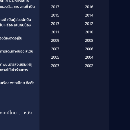
กปี 2024 ที่นำเสนอ
Based on a True Story เรื่องจริง
ของตัวละคร สเตซี่ เป็น
2017
2016
(20)
2015
2014
ซี่ เป็นผู้ช่วยนักบิน
Based on a True Story เรื่องจริง
2013
2012
นไป หรือจะเล่นกับน้อง
(16)
2011
2010
องต้องติดอยู่ใน
2009
Based on Novel
(6)
2008
2007
2006
้ การเดินทางของ สเตซี่
Betrayal
(1)
2005
2004
าพยนตร์ส่งเสริมให้ผู้
Biography
(3)
2003
2002
บโอกาสให้เข้าร่วมการ
2001
2000
Biography ชีวประวัติ
(26)
1999
1998
เรื่อง พากย์ไทย คือตัว
Biography ชีวิตจริง
(41)
1997
1996
1995
1994
Black Comedy
(10)
1993
1992
Classic หนังคลาสสิก
(134)
พากย์ไทย
,
หนัง
1991
1990
Classic หนังคลาสสิก
(21)
1989
1988