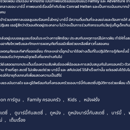
ารช่วยเพื่อน เต็มเรื่อง พากย์ไทย เป็นภาพยนตร์แอนิเมชันแนว Family และ Adventure จา
าวคนกลางของ บาร์บี้ ภาพยนตร์เรื่องนี้กำกับโดย Conrad Helten และเป็นการเน้นบทบาทนำ
ุกคน
่อเข้าร่วมเทศกาลบอลลูนลมร้อนครั้งใหญ่ บาร์บี้ มีความตื่นเต้นที่จะลงแข่งและต้องการให้ สเต
เสธ เธอรู้สึกว่าตัวเองติดอยู่ตรงกลาง ไม่ว่าจะเป็นการร่วมกิจกรรมกับวัยรุ่นก็ดูเด็กเกิ
ึ่งกำลังอยู่บนบอลลูนลมร้อนในระหว่างการฝึกซ้อม ประสบกับเหตุการณ์ไม่คาดฝัน ทำให้ทั้งส
ต้องอาศัยไหวพริบและทักษะการผจญภัยที่เธอมีเพื่อช่วยเหลือพี่สาวทั้งสองคน
ญภัยและกีฬาที่ยอดเยี่ยม ทักษะเหล่านี้ถูกนำมาใช้อย่างเต็มที่ในปฏิบัติการกู้ภัยครั้งนี
ารยอมรับว่าทุกคนมีจุดแข็งที่แตกต่างกันไป
เต้น แต่ยังสอดแทรกประเด็นเรื่องความสัมพันธ์ของพี่น้องและการสนับสนุนกันในครอบครัว ตัวภ
ท้ายที่สุด สเตซี่ ไม่เพียงแต่ช่วย บาร์บี้ และ สคิปเปอร์ ได้สำเร็จเท่านั้น แต่เธอยังได้รั
งรอให้อายุถึงเกณฑ์เพื่อแสดงความเป็นฮีโร่
งบันดาลใจ และดูได้พร้อมกันทั้งครอบครัวของบาร์บี้กับสเตซี่ปฏิบัติการช่วยเพื่อน เต็ม
on การ์ตูน
,
Family ครอบครัว
,
Kids
,
หนังฝรั่ง
เตซี่
,
ดูบาร์บี้กับสเตซี่
,
ดูหนัง
,
ดูหนังบาร์บี้กับสเตซี่
,
บาร์บี้
,
ม่
,
เต็มเรื่อง