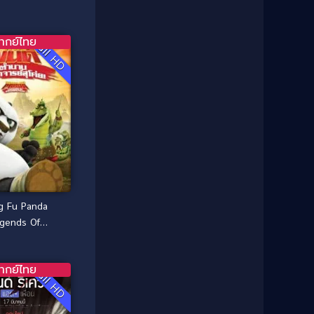
1987
1986
Classic หนังคลาสสิก
(25)
1985
1984
ากย์ไทย
Comedy ตลก
(46)
Full HD
1983
1982
1981
1980
Comedy ตลก
(515)
1979
1978
Comedy ตลกขบขัน
(4)
1976
1975
Coming of Age ก้าวพ้นวัย
(1)
1974
1972
1971
1970
Coming-of-Age
(3)
1969
1968
Coming-of-age ชีวิตวัยรุ่น
(21)
1964
1963
g Fu Panda
1962
1956
Community
(1)
gends Of
1954
1950
meness Vol.6
Crime อาชญากรรม
(78)
1940
แพนด้า ตำนาน
ากย์ไทย
ย์สุโค่ย! ชุด 6
Full HD
Crime อาชญากรรม
(289)
Cult Film
(4)