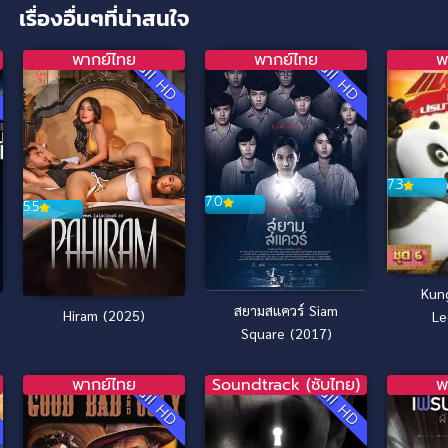
เรื่องอื่นๆที่น่าสนใจ
พากย์ไทย
พากย์ไทย
พ
D
Full HD
Full HD
7.3
7.0
5.5
Kun
สยามสแควร์ Siam
Hiram (2025)
Le
Square (2017)
Aweso
กังฟู
พากย์ไทย
Soundtrack (ซับไทย)
พ
ปรมาจาร
D
Full HD
Full HD