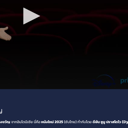
ญ
องขวัญ
จากอินโดนีเซีย นี่คือ
หนังใหม่ 2025
(ซับไทย) กำกับโดย
ดียัน ซูนู ปราสโตโว (