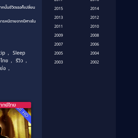
(20)
กนั้นชีวิตเธอก็เปลี่ยน
2015
2014
Based on a True Story เรื่องจริง
2013
2012
ารหนีตายจากปีศาจใน
(16)
2011
2010
2009
Based on Novel
(6)
2008
2007
2006
Betrayal
(1)
tip
,
Sleep
2005
2004
์ไทย
,
รีวิว
,
Biography
(3)
2003
2002
งย่อ
,
2001
2000
Biography ชีวประวัติ
(26)
1999
1998
Biography ชีวิตจริง
(41)
1997
1996
1995
1994
Black Comedy
(10)
ากย์ไทย
Full HD
1993
1992
Classic หนังคลาสสิก
(134)
1991
1990
Classic หนังคลาสสิก
(21)
1989
1988
1987
1986
Classic หนังคลาสสิก
(25)