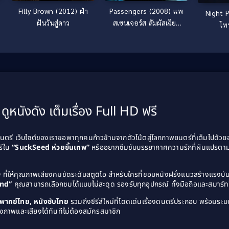
Filly Brown (2012) ฝ่า
Passengers (2008) แพ
Night Patro
ฝันวันสู่ดาว
สเซนเจอร์ส สัมผัสเฉียด
โท
นรก
ดูหนังดัง เต็มเรื่อง Full HD ฟรี
รี เว็บไซต์ของเราขอพาทุกคนก้าวข้ามจากตัวโน้ตสู่โลกภาพยนตร์ที่เต็มไปด้ว
รีใน
“SuckSeed ห่วยขั้นเทพ”
หรืออยากซึมซับบรรยากาศความรักที่ผันแปรตาม
D
ที่ให้คุณภาพเสียงคมชัดระดับสตูดิโอ สำหรับใครที่ชอบหนังฝรั่งแนวสร้างแรง
and”
คุณสามารถเลือกชมได้แบบไม่สะดุด รองรับทุกอุปกรณ์ ทั้งมือถือและสมาร์ทท
ังพากย์ไทย, หนังซับไทย
รวมถึงซีรีส์ใหม่ที่โดดเด่นเรื่องดนตรีประกอบ พร้อมระบบ
งภาพและเสียงได้ทันทีไม่ต้องสมัครสมาชิก