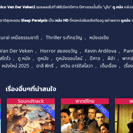
Haico Van Der Veken)
เธอเผลอไปทำพิธีเรียกปีศาจ ปีศาจตนนั้นชื่อ “บูโน”
ดู หนัง
หลังจา
มชาติสุดหลอน
Sleep Paralysis
เป็น
หนัง HD
ที่คอหนังผีเอเชียต้องดู อย่าพลาด
ดูหนัง
ก
ural เหนือธรรมชาติ
,
Thriller ระทึกขวัญ
,
หนังเอเชีย
 Van Der Veken
,
Horror สยองขวัญ
,
Kevin Ardilova
,
Pan
าสโตโว
,
ดู หนัง
,
ดูหนัง
,
ดูหนังออนไลน์
,
ปีศาจ
,
ผีอำ
,
พากย
หนังใหม่ 2025
,
อาลี ฟิกรี
,
เควิน อาร์ดิลโลวา
,
เต็มเรื่อง
,
เรื่อ
เรื่องอื่นๆที่น่าสนใจ
Soundtrack
พากย์ไทย
พ
D
Full HD
Full HD