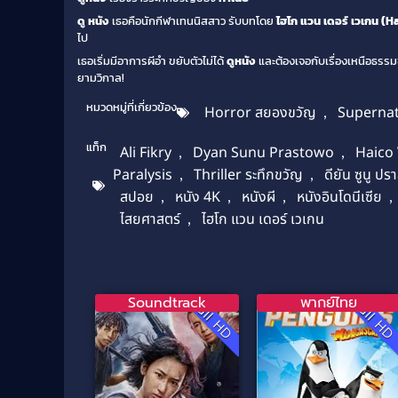
ดู หนัง
เธอคือนักกีฬาเทนนิสสาว รับบทโดย
ไฮโก แวน เดอร์ เวเกน (
ไป
เธอเริ่มมีอาการผีอำ ขยับตัวไม่ได้
ดูหนัง
และต้องเจอกับเรื่องเหนือธรร
ยามวิกาล!
หมวดหมู่ที่เกี่ยวข้อง
Horror สยองขวัญ
,
Supernat
แท็ก
Ali Fikry
,
Dyan Sunu Prastowo
,
Haico
Paralysis
,
Thriller ระทึกขวัญ
,
ดียัน ซูนู ปร
สปอย
,
หนัง 4K
,
หนังผี
,
หนังอินโดนีเซีย
,
ไสยศาสตร์
,
ไฮโก แวน เดอร์ เวเกน
Soundtrack
พากย์ไทย
Full HD
Full H