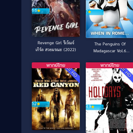
6.6
7
Revenge Girl รีเว้ณจ์
The Penguins Of
เกิร์ล สวยมรณะ (2022)
Madagascar Vol.6
เพนกวินจอมป่วน ก๊วน
มาดากัสการ์ ชุด 6
พากย์ไทย
พากย์ไทย
Full HD
Full H
5.2
4.9