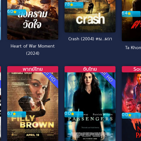
7.8
6.0
6.4
Crash (2004) คน…ผวา
Heart of War Moment
(2024)
พากย์ไทย
ซับไทย
So
D
Full HD
Full HD
6.7
0.0
0.0