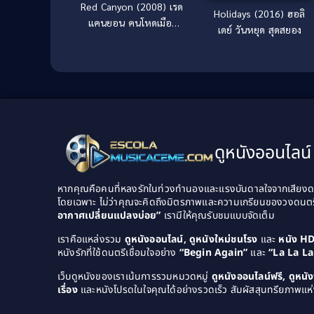
Red Canyon (2008) เรด
Holidays (2016) ฮอลิ
แคนยอน คนโหดเมือง
เดย์ วันหยุด สุดสยอง
เถื่อน
ดูหนังออนไลน์ 
หากคุณคือคนที่หลงรักในท่วงทำนองและแรงบันดาลใจจากเสียงดนต
โดยเฉพาะ ไม่ว่าคุณจะคิดถึงมิตรภาพและความเกรียนของวงดนต
อากาศเปลี่ยนแปลงบ่อย”
เรามีให้คุณรับชมแบบจัดเต็ม
เราคือแหล่งรวม
ดูหนังออนไลน์, ดูหนังใหม่ชนโรง
และ
หนัง H
หนังรักที่ใช้ดนตรีเชื่อมใจอย่าง
“Begin Again”
และ
“La La L
เว็บดูหนังของเราเน้นการรวมหมวดหมู่
ดูหนังออนไลน์ฟรี, ดูหน
เรื่อง
และหนังโปรดในใจคุณได้อย่างรวดเร็ว สัมผัสสุนทรียภาพแห่