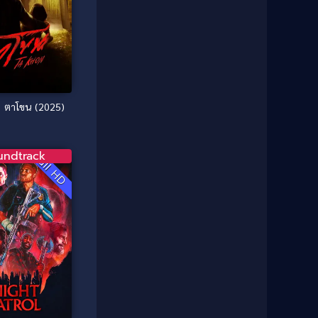
1985
1984
Comedy ตลก
(46)
1983
1982
1981
1980
Comedy ตลก
(515)
1979
1978
Comedy ตลกขบขัน
(4)
1976
1975
Ta Khon ตาโขน (2025)
Coming of Age ก้าวพ้นวัย
(1)
1974
1972
1971
1970
Coming-of-Age
(3)
undtrack
1969
1968
Full HD
Coming-of-age ชีวิตวัยรุ่น
(21)
1964
1963
1962
1956
Community
(1)
1954
1950
Crime อาชญากรรม
(78)
1940
Crime อาชญากรรม
(289)
Cult Film
(4)
Culture
(8)