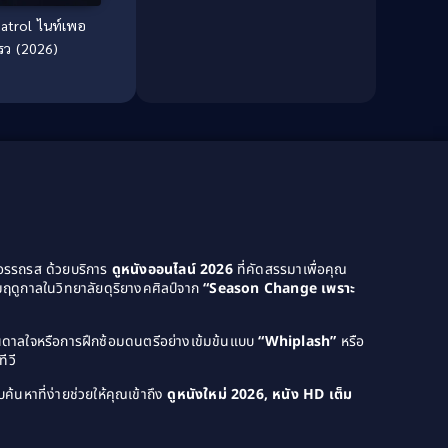
l ไนท์เพอ
Dance เต้น
(13)
รว (2026)
Dark Comedy ตลกร้าย
(11)
Detective
(21)
Detective สืบสวน
(46)
Detective สืบสวน
(40)
Disaster
(22)
ยอรรถรส ด้วยบริการ
ดูหนังออนไลน์ 2026
ที่คัดสรรมาเพื่อคุณ
Disney+
(42)
ฤดูกาลในวิทยาลัยดุริยางคศิลป์จาก
“Season Change เพราะ
Documentary สารคดี
(4)
บันดาลใจหรือการฝึกซ้อมดนตรีอย่างเข้มข้นแบบ
“Whiplash”
หรือ
ีวี
Documentary สารคดี
(58)
ค้นหาที่ง่ายช่วยให้คุณเข้าถึง
ดูหนังใหม่ 2026, หนัง HD เต็ม
Drama ดราม่า
(120)