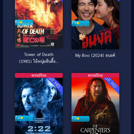
6.1
7.5
Tower of Death
My Boo (2024) อนงค์
(1981) ไอ้หนุ่มซินตึ๊ง…
ระห่ำแตก
พากย์ไทย
พากย์ไทย
Full HD
Full HD
7.2
7.5