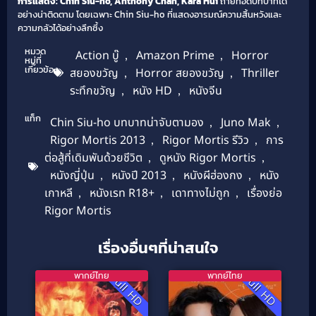
การแสดง:
Chin Siu-ho, Anthony Chan, Kara Hui
ถ่ายทอดบทบาทได้
อย่างน่าติดตาม โดยเฉพาะ Chin Siu-ho ที่แสดงอารมณ์ความสิ้นหวังและ
ความกลัวได้อย่างลึกซึ้ง
หมวด
Action บู๊
,
Amazon Prime
,
Horror
หมู่ที่
เกี่ยวข้อง
สยองขวัญ
,
Horror สยองขวัญ
,
Thriller
ระทึกขวัญ
,
หนัง HD
,
หนังจีน
แท็ก
Chin Siu-ho บทบาทน่าจับตามอง
,
Juno Mak
,
Rigor Mortis 2013
,
Rigor Mortis รีวิว
,
การ
ต่อสู้ที่เดิมพันด้วยชีวิต
,
ดูหนัง Rigor Mortis
,
หนังญี่ปุ่น
,
หนังปี 2013
,
หนังผีฮ่องกง
,
หนัง
เกาหลี
,
หนังเรท R18+
,
เดาทางไม่ถูก
,
เรื่องย่อ
Rigor Mortis
เรื่องอื่นๆที่น่าสนใจ
พากย์ไทย
พากย์ไทย
Full HD
Full HD