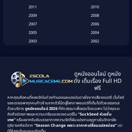
2011
2010
Betrayal
(1)
2009
2008
Biography
(3)
2007
2006
2005
2004
Biography ชีวประวัติ
(26)
2003
2002
Biography ชีวิตจริง
(41)
2001
2000
1999
1998
Black Comedy
(10)
1997
1996
Classic หนังคลาสสิก
(25)
ดูหนังออนไลน์ ดูหนัง
1995
1994
ดัง เต็มเรื่อง Full HD
Classic หนังคลาสสิก
(134)
1993
1992
ฟรี
1991
1990
Classic หนังคลาสสิก
(21)
หากคุณคือคนที่หลงรักในท่วงทำนองและแรงบันดาลใจจากเสียงดนตรี เว็บไซต์
1989
1988
ของเราขอพาทุกคนก้าวข้ามจากตัวโน้ตสู่โลกภาพยนตร์ที่เต็มไปด้วยอรรถรส
Comedy ตลก
(515)
ด้วยบริการ
ดูหนังออนไลน์ 2026
ที่คัดสรรมาเพื่อคุณโดยเฉพาะ ไม่ว่าคุณจะ
1987
1986
คิดถึงมิตรภาพและความเกรียนของวงดนตรีใน
“SuckSeed ห่วยขั้น
1985
1984
Comedy ตลก
(46)
เทพ”
หรืออยากซึมซับบรรยากาศความรักที่ผันแปรตามฤดูกาลในวิทยาลัย
ดุริยางคศิลป์จาก
“Season Change เพราะอากาศเปลี่ยนแปลงบ่อย”
เรา
1983
1982
มีให้คุณรับชมแบบจัดเต็ม
Comedy ตลกขบขัน
(4)