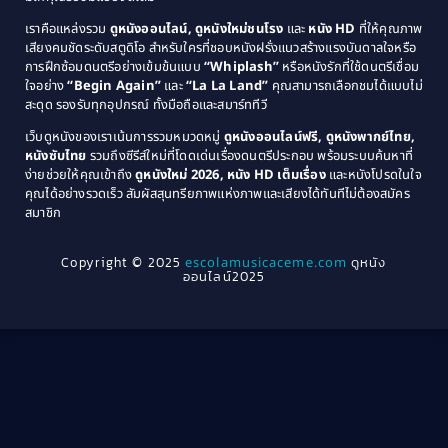
1981
1980
เราคือแหล่งรวม
ดูหนังออนไลน์, ดูหนังใหม่ชนโรง
และ
หนัง HD
ที่ให้คุณภาพ
1979
Coming of Age ก้าวพ้นวัย
(1)
1978
เสียงคมชัดระดับสตูดิโอ สำหรับใครที่ชอบหนังฝรั่งแนวสร้างแรงบันดาลใจหรือ
การฝึกซ้อมดนตรีอย่างเข้มข้นแบบ
“Whiplash”
หรือหนังรักที่ใช้ดนตรีเชื่อม
1976
1975
Coming-of-Age
(3)
ใจอย่าง
“Begin Again”
และ
“La La Land”
คุณสามารถเลือกชมได้แบบไม่
1974
1972
สะดุด รองรับทุกอุปกรณ์ ทั้งมือถือและสมาร์ททีวี
Coming-of-age ชีวิตวัยรุ่น
(21)
1971
1970
เว็บดูหนังของเราเน้นการรวมหมวดหมู่
ดูหนังออนไลน์ฟรี, ดูหนังพากย์ไทย,
หนังซับไทย
รวมถึงซีรีส์ใหม่ที่โดดเด่นเรื่องดนตรีประกอบ พร้อมระบบค้นหาที่
1969
1968
Community
(1)
ง่ายช่วยให้คุณเข้าถึง
ดูหนังใหม่ 2026, หนัง HD เต็มเรื่อง
และหนังโปรดในใจ
1964
1963
คุณได้อย่างรวดเร็ว สัมผัสสุนทรียภาพแห่งภาพและเสียงได้ทันทีไม่ต้องสมัคร
Crime อาชญากรรม
(289)
สมาชิก
1962
1956
1954
1950
Crime อาชญากรรม
(78)
Copyright © 2025
escolamusicaceme.com
ดูหนัง
1940
ออนไลน์2025
Cult Film
(4)
Culture
(8)
Dance เต้น
(13)
Dark Comedy ตลกร้าย
(11)