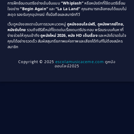
การฝึกซ้อมดนตรีอย่างเข้มข้นแบบ
“Whiplash”
หรือหนังรักที่ใช้ดนตรีเชื่อม
1976
1975
Coming-of-Age
(3)
ใจอย่าง
“Begin Again”
และ
“La La Land”
คุณสามารถเลือกชมได้แบบไม่
1974
1972
สะดุด รองรับทุกอุปกรณ์ ทั้งมือถือและสมาร์ททีวี
Coming-of-age ชีวิตวัยรุ่น
(21)
1971
1970
เว็บดูหนังของเราเน้นการรวมหมวดหมู่
ดูหนังออนไลน์ฟรี, ดูหนังพากย์ไทย,
หนังซับไทย
รวมถึงซีรีส์ใหม่ที่โดดเด่นเรื่องดนตรีประกอบ พร้อมระบบค้นหาที่
1969
1968
Community
(1)
ง่ายช่วยให้คุณเข้าถึง
ดูหนังใหม่ 2026, หนัง HD เต็มเรื่อง
และหนังโปรดในใจ
1964
1963
คุณได้อย่างรวดเร็ว สัมผัสสุนทรียภาพแห่งภาพและเสียงได้ทันทีไม่ต้องสมัคร
Crime อาชญากรรม
(78)
สมาชิก
1962
1956
1954
1950
Crime อาชญากรรม
(289)
Copyright © 2025
escolamusicaceme.com
ดูหนัง
1940
ออนไลน์2025
Cult Film
(4)
Culture
(8)
Dance เต้น
(13)
Dark Comedy ตลกร้าย
(11)
Detective
(21)
Detective สืบสวน
(46)