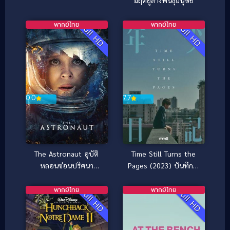
มฤตยูล้างพันธุ์มนุษย์
พากย์ไทย
พากย์ไทย
Full HD
Full HD
0.0
7.7
The Astronaut อุบัติ
Time Still Turns the
หลอนซ่อนปริศนา
Pages (2023) บันทึกใจ
(2025)
สลายจากชายตัวน้อย
พากย์ไทย
พากย์ไทย
Full HD
Full HD