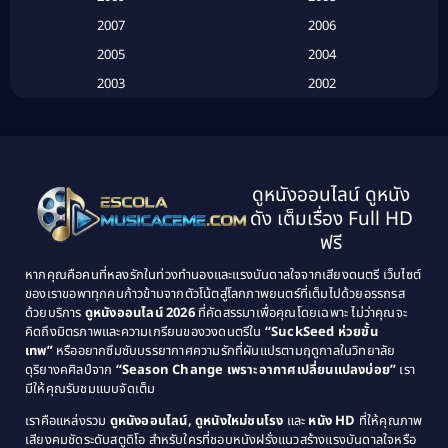
Biography
(3)
2007
2006
2005
2004
Biography ชีวประวัติ
(26)
2003
2002
Biography ชีวิตจริง
(41)
2001
2000
1999
1998
Black Comedy
(10)
1997
1996
Classic หนังคลาสสิก
(134)
ดูหนังออนไลน์ ดูหนัง
1995
1994
ดัง เต็มเรื่อง Full HD
Classic หนังคลาสสิก
(21)
1993
1992
ฟรี
1991
1990
Classic หนังคลาสสิก
(25)
หากคุณคือคนที่หลงรักในท่วงทำนองและแรงบันดาลใจจากเสียงดนตรี เว็บไซต์
1989
1988
ของเราขอพาทุกคนก้าวข้ามจากตัวโน้ตสู่โลกภาพยนตร์ที่เต็มไปด้วยอรรถรส
Comedy ตลก
(46)
ด้วยบริการ
ดูหนังออนไลน์ 2026
ที่คัดสรรมาเพื่อคุณโดยเฉพาะ ไม่ว่าคุณจะ
1987
1986
คิดถึงมิตรภาพและความเกรียนของวงดนตรีใน
“SuckSeed ห่วยขั้น
1985
1984
Comedy ตลก
(515)
เทพ”
หรืออยากซึมซับบรรยากาศความรักที่ผันแปรตามฤดูกาลในวิทยาลัย
ดุริยางคศิลป์จาก
“Season Change เพราะอากาศเปลี่ยนแปลงบ่อย”
เรา
1983
1982
มีให้คุณรับชมแบบจัดเต็ม
Comedy ตลกขบขัน
(4)
1981
1980
เราคือแหล่งรวม
ดูหนังออนไลน์, ดูหนังใหม่ชนโรง
และ
หนัง HD
ที่ให้คุณภาพ
1979
Coming of Age ก้าวพ้นวัย
(1)
1978
เสียงคมชัดระดับสตูดิโอ สำหรับใครที่ชอบหนังฝรั่งแนวสร้างแรงบันดาลใจหรือ