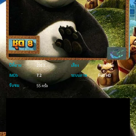
ปีที่ฉาย
2013
เสียง
พากย์ไทย
IMDb
7.2
ระบบภาพ
Full HD
รับชม
55 ครั้ง