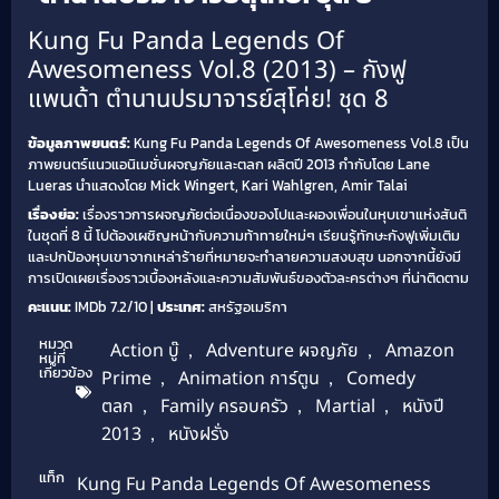
Kung Fu Panda Legends Of
Awesomeness Vol.8 (2013) – กังฟู
แพนด้า ตำนานปรมาจารย์สุโค่ย! ชุด 8
ข้อมูลภาพยนตร์:
Kung Fu Panda Legends Of Awesomeness Vol.8 เป็น
ภาพยนตร์แนวแอนิเมชั่นผจญภัยและตลก ผลิตปี 2013 กำกับโดย Lane
Lueras นำแสดงโดย Mick Wingert, Kari Wahlgren, Amir Talai
เรื่องย่อ:
เรื่องราวการผจญภัยต่อเนื่องของโปและผองเพื่อนในหุบเขาแห่งสันติ
ในชุดที่ 8 นี้ โปต้องเผชิญหน้ากับความท้าทายใหม่ๆ เรียนรู้ทักษะกังฟูเพิ่มเติม
และปกป้องหุบเขาจากเหล่าร้ายที่หมายจะทำลายความสงบสุข นอกจากนี้ยังมี
การเปิดเผยเรื่องราวเบื้องหลังและความสัมพันธ์ของตัวละครต่างๆ ที่น่าติดตาม
คะแนน:
IMDb 7.2/10 |
ประเทศ:
สหรัฐอเมริกา
หมวด
Action บู๊
,
Adventure ผจญภัย
,
Amazon
หมู่ที่
เกี่ยวข้อง
Prime
,
Animation การ์ตูน
,
Comedy
ตลก
,
Family ครอบครัว
,
Martial
,
หนังปี
2013
,
หนังฝรั่ง
แท็ก
Kung Fu Panda Legends Of Awesomeness