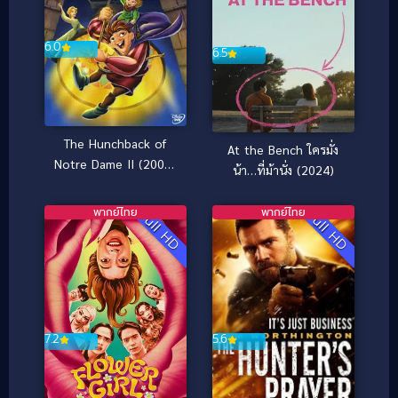
6.0
6.5
The Hunchback of
At the Bench ใครมั่ง
Notre Dame II (2002)
น้า…ที่ม้านั่ง (2024)
เจ้าค่อมแห่งนอธเตอร์
ดาม ภาค 2
พากย์ไทย
พากย์ไทย
Full HD
Full HD
7.2
5.6