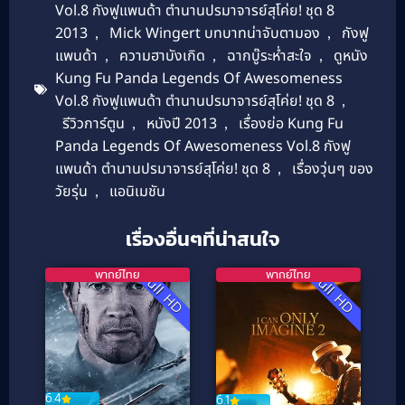
Vol.8 กังฟูแพนด้า ตำนานปรมาจารย์สุโค่ย! ชุด 8
2013
,
Mick Wingert บทบาทน่าจับตามอง
,
กังฟู
แพนด้า
,
ความฮาบังเกิด
,
ฉากบู๊ระห่ำสะใจ
,
ดูหนัง
Kung Fu Panda Legends Of Awesomeness
Vol.8 กังฟูแพนด้า ตำนานปรมาจารย์สุโค่ย! ชุด 8
,
รีวิวการ์ตูน
,
หนังปี 2013
,
เรื่องย่อ Kung Fu
Panda Legends Of Awesomeness Vol.8 กังฟู
แพนด้า ตำนานปรมาจารย์สุโค่ย! ชุด 8
,
เรื่องวุ่นๆ ของ
วัยรุ่น
,
แอนิเมชัน
เรื่องอื่นๆที่น่าสนใจ
พากย์ไทย
พากย์ไทย
Full HD
Full HD
6.4
6.1