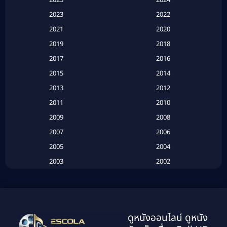
Apple TV+
(120)
2023
2022
Based on a True Story สร้างจากเรื่องจริง
(2)
2021
2020
2019
2018
Based on a True Story เรื่องจริง
(20)
2017
2016
Based on a True Story เรื่องจริง
(16)
2015
2014
2013
2012
Based on Novel
(6)
2011
2010
Betrayal
(1)
2009
2008
Biography
(3)
2007
2006
2005
2004
Biography ชีวประวัติ
(26)
2003
2002
Biography ชีวิตจริง
(41)
2001
2000
1999
1998
Black Comedy
(10)
1997
1996
Classic หนังคลาสสิก
(134)
ดูหนังออนไลน์ ดูหนัง
1995
1994