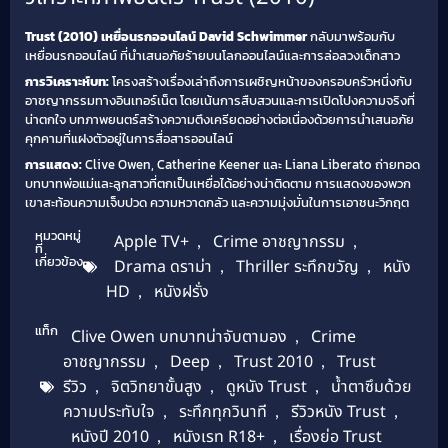
Trust (2010) เหยื่อนรกออนไลน์
David Schwimmer
กลับมาพร้อมกับ
เหยื่อนรกออนไลน์ ที่นำเสนอภัยร้ายบนโลกออนไลน์และการล่อลวงเด็กสาว
การวิเคราะห์บท:
โครงสร้างเรื่องเล่าถึงการเผชิญหน้าของครอบครัวหนึ่งกับ
อาชญากรรมทางอินเทอร์เน็ต โดยเน้นการสืบสวนและการเปิดโปงความจริงที่
น่าตกใจ บทภาพยนตร์สร้างความตึงเครียดอย่างต่อเนื่องด้วยการนำเสนอภัย
คุกคามที่แฝงตัวอยู่ในการสื่อสารออนไลน์
การแสดง:
Clive Owen, Catherine Keener และ Liana Liberato ถ่ายทอด
บทบาทพ่อแม่และลูกสาวที่ตกเป็นเหยื่อได้อย่างน่าติดตาม การแสดงของพวก
เขาสะท้อนความเจ็บปวด ความหวาดกลัว และความมุ่งมั่นในการเอาชนะวิกฤต
หมวดหมู่
Apple TV+
,
Crime อาชญากรรม
,
ที่
เกี่ยวข้อง
Drama ดราม่า
,
Thriller ระทึกขวัญ
,
หนัง
HD
,
หนังฝรั่ง
แท็ก
Clive Owen บทบาทน่าจับตามอง
,
Crime
อาชญากรรม
,
Deep
,
Trust 2010
,
Trust
รีวิว
,
จิตวิทยาขั้นสูง
,
ดูหนัง Trust
,
น้ำตาซึมด้วย
ความประทับใจ
,
ระทึกทุกวินาที
,
รีวิวหนัง Trust
,
หนังปี 2010
,
หนังเรท R18+
,
เรื่องย่อ Trust