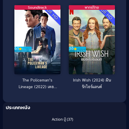
Soundtrack
พากย์ไทย
Full HD
Full HD
6.1
3.6
The Policeman’s
Irish Wish (2024) ฝัน
Lineage (2022) เดอะ
รักไอร์แลนด์
โพลิซแมนส์ ลินเนจ
ประเภทหนัง
Action บู๊
(37)