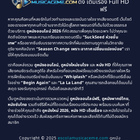
ดัง เต็มเรื่อง Full HD
Classic หนังคลาสสิก
(21)
1993
1992
ฟรี
1991
1990
Classic หนังคลาสสิก
(25)
หากคุณคือคนที่หลงรักในท่วงทำนองและแรงบันดาลใจจากเสียงดนตรี เว็บไซต์
1989
1988
ของเราขอพาทุกคนก้าวข้ามจากตัวโน้ตสู่โลกภาพยนตร์ที่เต็มไปด้วยอรรถรส
Comedy ตลก
(46)
ด้วยบริการ
ดูหนังออนไลน์ 2026
ที่คัดสรรมาเพื่อคุณโดยเฉพาะ ไม่ว่าคุณจะ
1987
1986
คิดถึงมิตรภาพและความเกรียนของวงดนตรีใน
“SuckSeed ห่วยขั้น
1985
1984
Comedy ตลก
(515)
เทพ”
หรืออยากซึมซับบรรยากาศความรักที่ผันแปรตามฤดูกาลในวิทยาลัย
ดุริยางคศิลป์จาก
“Season Change เพราะอากาศเปลี่ยนแปลงบ่อย”
เรา
1983
1982
มีให้คุณรับชมแบบจัดเต็ม
Comedy ตลกขบขัน
(4)
1981
1980
เราคือแหล่งรวม
ดูหนังออนไลน์, ดูหนังใหม่ชนโรง
และ
หนัง HD
ที่ให้คุณภาพ
1979
Coming of Age ก้าวพ้นวัย
(1)
1978
เสียงคมชัดระดับสตูดิโอ สำหรับใครที่ชอบหนังฝรั่งแนวสร้างแรงบันดาลใจหรือ
การฝึกซ้อมดนตรีอย่างเข้มข้นแบบ
“Whiplash”
หรือหนังรักที่ใช้ดนตรีเชื่อม
1976
1975
Coming-of-Age
(3)
ใจอย่าง
“Begin Again”
และ
“La La Land”
คุณสามารถเลือกชมได้แบบไม่
1974
1972
สะดุด รองรับทุกอุปกรณ์ ทั้งมือถือและสมาร์ททีวี
Coming-of-age ชีวิตวัยรุ่น
(21)
1971
1970
เว็บดูหนังของเราเน้นการรวมหมวดหมู่
ดูหนังออนไลน์ฟรี, ดูหนังพากย์ไทย,
หนังซับไทย
รวมถึงซีรีส์ใหม่ที่โดดเด่นเรื่องดนตรีประกอบ พร้อมระบบค้นหาที่
1969
1968
Community
(1)
ง่ายช่วยให้คุณเข้าถึง
ดูหนังใหม่ 2026, หนัง HD เต็มเรื่อง
และหนังโปรดในใจ
1964
1963
คุณได้อย่างรวดเร็ว สัมผัสสุนทรียภาพแห่งภาพและเสียงได้ทันทีไม่ต้องสมัคร
Crime อาชญากรรม
(78)
สมาชิก
1962
1956
1954
1950
Crime อาชญากรรม
(289)
Copyright © 2025
escolamusicaceme.com
ดูหนัง