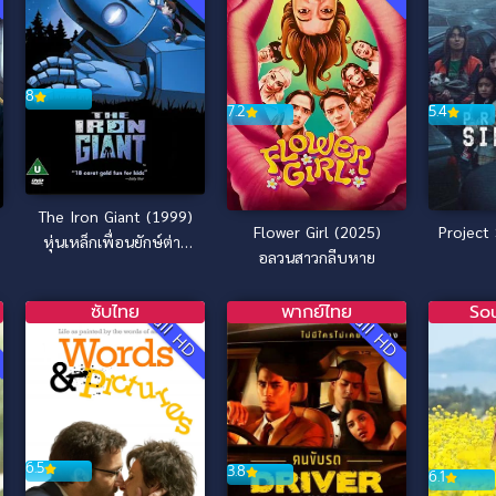
8
7.2
5.4
The Iron Giant (1999)
Flower Girl (2025)
Project
หุ่นเหล็กเพื่อนยักษ์ต่าง
อลวนสาวกลีบหาย
โลก
ซับไทย
พากย์ไทย
So
D
Full HD
Full HD
6.5
3.8
6.1