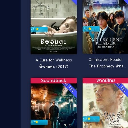
0.0
7.0
Omniscient Reader
A Cure for Wellness
The Prophecy อ่าน
ชีพอมตะ (2017)
ชะตาวันสิ้นโลก (2025)
Soundtrack
พากย์ไทย
Full HD
Full H
7.2
5.7