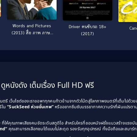
Words and Pictures
Driver คนขับรถ 18+
Can
(2013) สื่อ ภาพ ภาษา
(2017)
รัก
ดูหนังดัง เต็มเรื่อง Full HD ฟรี
รี เว็บไซต์ของเราขอพาทุกคนก้าวข้ามจากตัวโน้ตสู่โลกภาพยนตร์ที่เต็มไปด้ว
รีใน
“SuckSeed ห่วยขั้นเทพ”
หรืออยากซึมซับบรรยากาศความรักที่ผันแปรตาม
D
ที่ให้คุณภาพเสียงคมชัดระดับสตูดิโอ สำหรับใครที่ชอบหนังฝรั่งแนวสร้างแรง
and”
คุณสามารถเลือกชมได้แบบไม่สะดุด รองรับทุกอุปกรณ์ ทั้งมือถือและสมาร์ทท