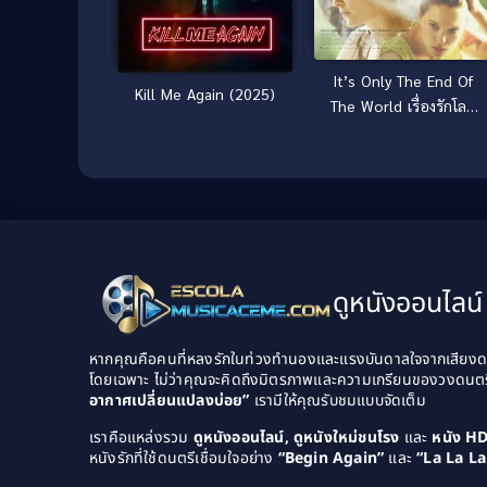
It’s Only The End Of
Kill Me Again (2025)
The World เรื่องรักโลก
แตก (2016)
ดูหนังออนไลน์ 
หากคุณคือคนที่หลงรักในท่วงทำนองและแรงบันดาลใจจากเสียงดนต
โดยเฉพาะ ไม่ว่าคุณจะคิดถึงมิตรภาพและความเกรียนของวงดนต
อากาศเปลี่ยนแปลงบ่อย”
เรามีให้คุณรับชมแบบจัดเต็ม
เราคือแหล่งรวม
ดูหนังออนไลน์, ดูหนังใหม่ชนโรง
และ
หนัง H
หนังรักที่ใช้ดนตรีเชื่อมใจอย่าง
“Begin Again”
และ
“La La L