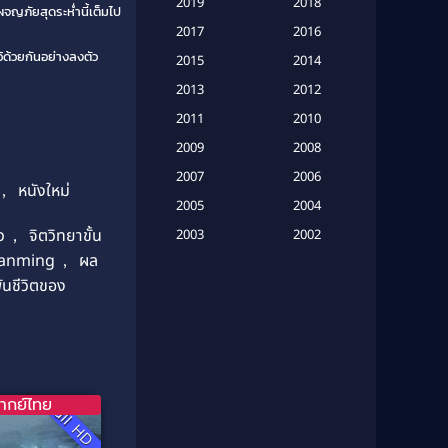
2019
2018
ผจญภัยสุดระห่ำนี้เต็มไป
Based on a True Story เรื่องจริง
2017
2016
(20)
้ด้วยกันอย่างลงตัว
2015
2014
Based on a True Story เรื่องจริง
2013
2012
(16)
2011
2010
2009
Based on Novel
(6)
2008
2007
2006
,
หนังใหม่
Betrayal
(1)
2005
2004
Biography
(3)
ว
,
จิตวิทยาขั้น
2003
2002
Yanming
,
ผล
2001
2000
Biography ชีวประวัติ
(26)
ันชีวิตของ
1999
1998
Biography ชีวิตจริง
(41)
1997
1996
1995
1994
Black Comedy
(10)
1993
1992
Classic หนังคลาสสิก
(134)
ากย์ไทย
Full HD
1991
1990
Classic หนังคลาสสิก
(21)
1989
1988