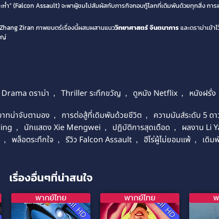
ะห่ำ” (Falcon Assault) จะพาผู้ชมไปสัมผัสกับภารกิจกอบกู้โลกที่เดิมพันด้วยทุกสิ่ง การ
 Zhang Ziran ภาพยนตร์เรื่องนี้ผสมผสานแนว
วิทยาศาสตร์
จินตนาการ
และดราม่าเข้าไว
หญ่
Drama ดราม่า
,
Thriller ระทึกขวัญ
,
ดูหนัง Netflix
,
หนังฝรั่ง
าทน่าจับตามอง
,
การต่อสู้ที่เดิมพันด้วยชีวิต
,
ความมันส์ระดับ 5 ดา
ming
,
นักแสดง Xie Mengwei
,
ปฏิบัติการสุดเดือด
,
ผลงาน Li 
,
พล็อตระทึกใจ
,
รีวิว Falcon Assault
,
ฮีโร่ผู้ไม่ยอมแพ้
,
เดิมพ
เรื่องอื่นๆที่น่าสนใจ
พากย์ไทย
พากย์ไทย
พ
D
Full HD
Full HD