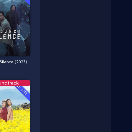
1987
1986
Classic หนังคลาสสิก
(25)
1985
1984
Comedy ตลก
(46)
1983
1982
1981
1980
Comedy ตลก
(515)
1979
1978
Comedy ตลกขบขัน
(4)
1976
1975
Coming of Age ก้าวพ้นวัย
(1)
1974
1972
 Silence (2023)
1971
1970
Coming-of-Age
(3)
1969
1968
Coming-of-age ชีวิตวัยรุ่น
(21)
undtrack
1964
1963
Full HD
1962
1956
Community
(1)
1954
1950
Crime อาชญากรรม
(78)
1940
Crime อาชญากรรม
(289)
Cult Film
(4)