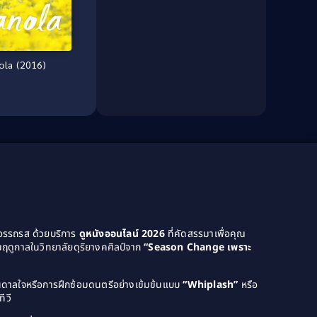
Culture
(8)
Dance เต้น
(13)
ola (2016)
Dark Comedy ตลกร้าย
(11)
Detective
(21)
Detective สืบสวน
(46)
Detective สืบสวน
(40)
Disaster
(22)
Disney+
(42)
ยอรรถรส ด้วยบริการ
ดูหนังออนไลน์ 2026
ที่คัดสรรมาเพื่อคุณ
ฤดูกาลในวิทยาลัยดุริยางคศิลป์จาก
“Season Change เพราะ
Documentary สารคดี
(4)
Documentary สารคดี
(58)
บันดาลใจหรือการฝึกซ้อมดนตรีอย่างเข้มข้นแบบ
“Whiplash”
หรือ
ีวี
Drama ดราม่า
(120)