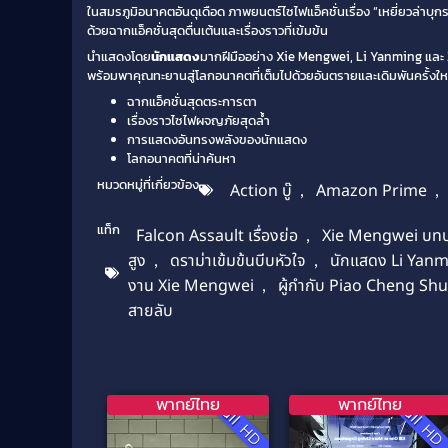
ในสมรภูมิอนาคตอันดุเดือด ภาพยนตร์ไซไฟแอ็คชั่นเรื่อง “เหยี่ยวล่าบุกร
ด้วยฉากแอ็คชั่นสุดตื่นเต้นและเรื่องราวที่เข้มข้น
นำแสดงโดย
นักแสดง
มากฝีมืออย่าง Xie Mengwei, Li Yanming และ
พร้อมพาคุณทะยานสู่โลกอนาคตที่เต็มไปด้วยอันตรายและเดิมพันครั้งใ
ฉากแอ็คชั่นสุดตระการตา
เรื่องราวไซไฟผจญภัยสุดล้ำ
การแสดงอันทรงพลังของนักแสดง
โลกอนาคตที่น่าค้นหา
หมวดหมู่ที่เกี่ยวข้อง
Action บู๊
,
Amazon Prime
,
แท็ก
Falcon Assault เรื่องย่อ
,
Xie Mengwei บทบ
สูง
,
ดราม่าเข้มข้นบีบหัวใจ
,
นักแสดง Li Yan
งาน Xie Mengwei
,
ผู้กำกับ Piao Cheng Shu
สายลับ
พากย์ไทย
พากย์ไทย
Full HD
Full H