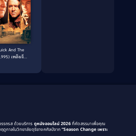
Culture
(8)
Dance เต้น
(13)
Dark Comedy ตลกร้าย
(11)
Detective
(21)
uick And The
Detective สืบสวน
(40)
995) เพลิงเจ็บ
ะหน่ำแหลก
Detective สืบสวน
(46)
Disaster
(22)
Disney+
(42)
Documentary สารคดี
(58)
Documentary สารคดี
(4)
ยอรรถรส ด้วยบริการ
ดูหนังออนไลน์ 2026
ที่คัดสรรมาเพื่อคุณ
ฤดูกาลในวิทยาลัยดุริยางคศิลป์จาก
“Season Change เพราะ
Drama ดราม่า
(1,046)