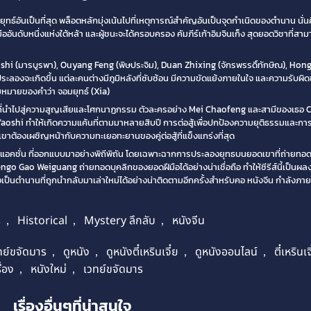
ิทยายุทธ์อันเป็นที่สุด พล็อตหลักมุ่งเน้นไปที่เหตุการณ์สำคัญอันเป็นจุดกำเนิดของตำนาน น
ดับหนึ่งแห่งใต้หล้า และผู้ชนะจะได้ครอบครอง คัมภีร์เก้าอิมจินเก็ง สุดยอดวิชาที่สามา
g Yaoshi (มารบูรพา), Ouyang Feng (พิษประจิม), Duan Zhixing (จักรพรรดิ์ทักษิณ), Ho
ะลองจะเกิดขึ้น แต่ละคนต่างมีภูมิหลังที่ซับซ้อน มีความขัดแย้งภายในใจ และความรับผิดช
ามหมายของคำว่า จอมยุทธ์ (Xia)
นชนวนที่นำไปสู่ความสูญเสียและโศกนาฏกรรม ตัวละครอย่าง Mei Chaofeng และสามีของเธอ
i ทำให้เกิดความแค้นที่ตามมาหลายสิบปี การต่อสู้เพื่อปกป้องความยุติธรรมและการก
ต้องเผชิญหน้ากับความทะเยอทะยานของคู่ต่อสู้ที่แข็งแกร่งที่สุด
 แอคชั่น ที่ออกแบบมาอย่างพิถีพิถัน โดยเฉพาะฉากการประลองยุทธบนยอดเขาที่ถ่ายทอ
ngo Gao Weiguang ถ่ายทอดบุคลิกของยอดฝีมือได้อย่างน่าเชื่อถือ ทำให้ซีรีส์นี้เป็นผลง
ตำนานที่ถูกนำกลับมาเล่าใหม่ได้อย่างน่าติดตามอีกครั้งสำหรับคอ หนังจีน กำลังภายใ
ร
,
Historical
,
Mystery ลึกลับ
,
หนังจีน
เวทย์ขจัดมาร
,
ดูหนัง
,
ดูหนังตี๋เหรินเจี๋ย
,
ดูหนังออนไลน์
,
ตี๋เหรินเจ
ื่อง
,
หนังใหม่
,
เวทย์ขจัดมาร
เรื่องอื่นๆที่น่าสนใจ