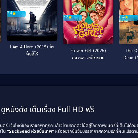
7.4
7.2
6.4
I Am A Hero (2015) ข้า
Flower Girl (2025)
The Q
คือฮีโร่
อลวนสาวกลีบหาย
Dead (1
กร
ดูหนังดัง เต็มเรื่อง Full HD ฟรี
รี เว็บไซต์ของเราขอพาทุกคนก้าวข้ามจากตัวโน้ตสู่โลกภาพยนตร์ที่เต็มไปด้ว
รีใน
“SuckSeed ห่วยขั้นเทพ”
หรืออยากซึมซับบรรยากาศความรักที่ผันแปรตาม