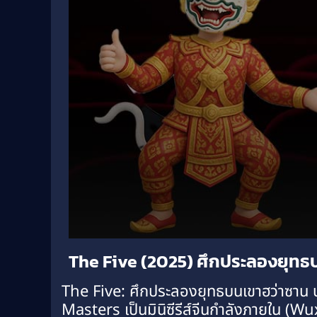
Volume
The Five (2025) ศึกประลองยุทธบน
90%
The Five: ศึกประลองยุทธบนเขาฮว่าซาน ป
Masters เป็นมินิซีรีส์จีนกำลังภายใน (Wux