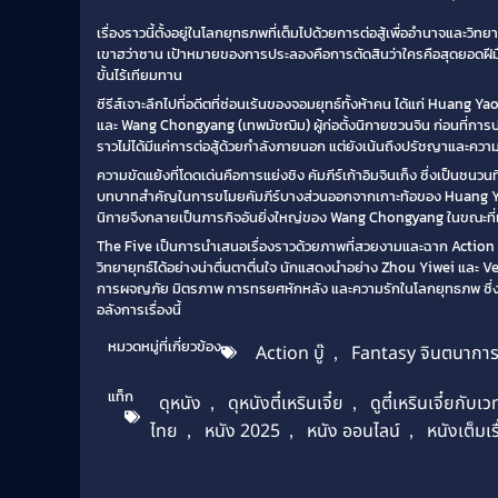
เรื่องราวนี้ตั้งอยู่ในโลกยุทธภพที่เต็มไปด้วยการต่อสู้เพื่ออำนาจและว
เขาฮว่าซาน เป้าหมายของการประลองคือการตัดสินว่าใครคือสุดยอดฝีมืออัน
ขั้นไร้เทียมทาน
ซีรีส์เจาะลึกไปที่อดีตที่ซ่อนเร้นของจอมยุทธ์ทั้งห้าคน ได้แก่ Huan
และ Wang Chongyang (เทพมัชฌิม) ผู้ก่อตั้งนิกายชวนจิน ก่อนที่การปร
ราวไม่ได้มีแค่การต่อสู้ด้วยกำลังภายนอก แต่ยังเน้นถึงปรัชญาและคว
ความขัดแย้งที่โดดเด่นคือการแย่งชิง คัมภีร์เก้าอิมจินเก็ง ซึ่งเป็
บทบาทสำคัญในการขโมยคัมภีร์บางส่วนออกจากเกาะท้อของ Huang Yaosh
นิกายจึงกลายเป็นภารกิจอันยิ่งใหญ่ของ Wang Chongyang ในขณะที่เขา
The Five เป็นการนำเสนอเรื่องราวด้วยภาพที่สวยงามและฉาก Action
วิทยายุทธ์ได้อย่างน่าตื่นตาตื่นใจ นักแสดงนำอย่าง Zhou Yiwei และ Ve
การผจญภัย มิตรภาพ การทรยศหักหลัง และความรักในโลกยุทธภพ ซึ่งเป็น
อลังการเรื่องนี้
หมวดหมู่ที่เกี่ยวข้อง
Action บู๊
,
Fantasy จินตนากา
แท็ก
ดุหนัง
,
ดุหนังตี๋เหรินเจี๋ย
,
ดูตี๋เหรินเจี๋ยกับ
ไทย
,
หนัง 2025
,
หนัง ออนไลน์
,
หนังเต็มเร