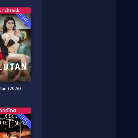
1987
1986
Classic หนังคลาสสิก
(21)
undtrack
Full HD
1985
1984
Comedy ตลก
(515)
1983
1982
1981
1980
Comedy ตลก
(46)
1979
1978
Comedy ตลกขบขัน
(4)
1976
1975
Coming of Age ก้าวพ้นวัย
(1)
1974
1972
1971
1970
Coming-of-Age
(3)
1969
1968
Coming-of-age ชีวิตวัยรุ่น
(21)
1964
1963
tan (2026)
1962
1956
Community
(1)
1954
1950
Crime อาชญากรรม
(289)
ากย์ไทย
1940
Full HD
Crime อาชญากรรม
(78)
Cult Film
(4)