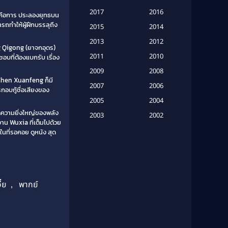
Based on a True Story เรื่องจริง
2017
2016
ั่นคือการ ประลองยุทธบน
(16)
รถทำให้ผู้ฝึกบรรลุถึง
2015
2014
Based on a True Story เรื่องจริง
2013
2012
ng Qigong (ยาจกอุดร)
(20)
2011
2010
อบที่ต้องแบกรับ เรื่อง
2009
Based on Novel
(6)
2008
 Chen Xuanfeng ก็มี
2007
2006
อบกู้ชื่อเสียงของ
Betrayal
(1)
2005
2004
ดความยิ่งใหญ่ของพลัง
Biography
(3)
2003
2002
าน Wuxia ที่เต็มไปด้วย
2001
2000
นที่รอคอย ดูหนัง สุด
Biography ชีวประวัติ
(26)
1999
1998
Biography ชีวิตจริง
(41)
1997
1996
1995
1994
Black Comedy
(10)
ี๋ย
,
พากย์
1993
1992
Classic หนังคลาสสิก
(25)
1991
1990
Classic หนังคลาสสิก
(134)
1989
1988