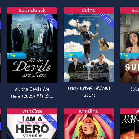
Soundtrack
ซับไทย
So
D
Full HD
Full HD
6.9
7.5
7.5
Frank แฟรงค์ [ซับไทย]
Sulu
All the Devils Are
(2014)
Here (2025) ที่นี่…มีแต่
ปีศาจ
พากย์ไทย
พากย์ไทย
พ
Full HD
Full HD
ง