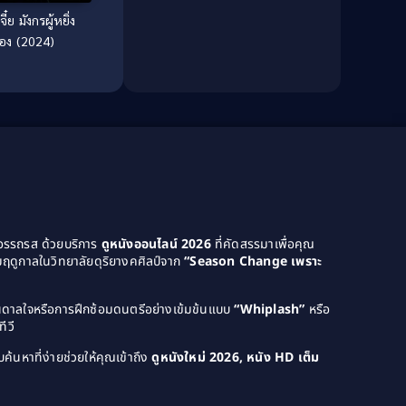
Culture
(8)
จี๋ย มังกรผู้หยิ่ง
อง (2024)
Dance เต้น
(13)
Dark Comedy ตลกร้าย
(11)
Detective
(21)
Detective สืบสวน
(46)
Detective สืบสวน
(40)
Disaster
(22)
ยอรรถรส ด้วยบริการ
ดูหนังออนไลน์ 2026
ที่คัดสรรมาเพื่อคุณ
ฤดูกาลในวิทยาลัยดุริยางคศิลป์จาก
“Season Change เพราะ
Disney+
(42)
Documentary สารคดี
(4)
บันดาลใจหรือการฝึกซ้อมดนตรีอย่างเข้มข้นแบบ
“Whiplash”
หรือ
ีวี
Documentary สารคดี
(58)
ค้นหาที่ง่ายช่วยให้คุณเข้าถึง
ดูหนังใหม่ 2026, หนัง HD เต็ม
Drama ดราม่า
(120)