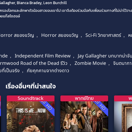
allagher, Bianca Bradey, Leon Burchill
ี้ครองโลกและลักพาตัวน้องสาวของเขาไป เขาจึงต้องร่วมมือกับเพื่อนร่วมทางที่ไม่น่าไว้วาง
้วยแก๊สโซฮอล์
orror สยองขวัญ
,
Horror สยองขวัญ
,
Sci-Fi วิทยาศาสตร์
,
ห
ende
,
Independent Film Review
,
Jay Gallagher บทบาทน่าจ
rmwood Road of the Dead รีวิว
,
Zombie Movie
,
จินตนากา
ยที่เป็นจริง
,
ภัยคุกคามจากต่างดาว
เรื่องอื่นๆที่น่าสนใจ
Soundtrack
พากย์ไทย
พ
D
Full HD
Full HD