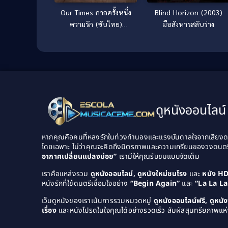
Our Times กาลครั้งหนึ่ง
Blind Horizon (2003)
ความรัก (ซับไทย)
มือสังหารสลับร่าง
(2015)
ดูหนังออนไลน์ 
หากคุณคือคนที่หลงรักในท่วงทำนองและแรงบันดาลใจจากเสียงดนต
โดยเฉพาะ ไม่ว่าคุณจะคิดถึงมิตรภาพและความเกรียนของวงดนต
อากาศเปลี่ยนแปลงบ่อย”
เรามีให้คุณรับชมแบบจัดเต็ม
เราคือแหล่งรวม
ดูหนังออนไลน์, ดูหนังใหม่ชนโรง
และ
หนัง H
หนังรักที่ใช้ดนตรีเชื่อมใจอย่าง
“Begin Again”
และ
“La La L
เว็บดูหนังของเราเน้นการรวมหมวดหมู่
ดูหนังออนไลน์ฟรี, ดูหน
เรื่อง
และหนังโปรดในใจคุณได้อย่างรวดเร็ว สัมผัสสุนทรียภาพแห่