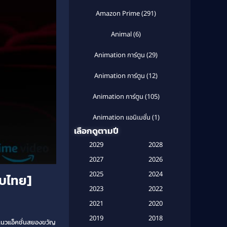
Amazon Prime
(291)
Animal
(6)
Animation การ์ตูน
(29)
Animation การ์ตูน
(12)
Animation การ์ตูน
(105)
Animation แอนิเมชั่น
(1)
เลือกดูตามปี
Anthology
(1)
2029
2028
Apple TV
(20)
2027
2026
2025
2024
ับไทย]
Apple TV+
(120)
2023
2022
Based on a True Story สร้างจาก
2021
2020
เรื่องจริง
(2)
2019
2018
นวแอ็คชั่นสยองขวัญ