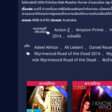
ไซไฟ ผลิตปี 2014 กำกับโดย Kiah Roache-Turner นำแสดงโดย Jay G
เรื่องย่อ:
แบร์รี่ ช่างเครื่องมากฝีมือต้องเผชิญหน้ากับหายนะ เมื่อซอมบ
สาวและเอาชีวิตรอดจากฝูงซอมบี้กระหายเลือดที่สามารถขับเคลื่อนได้ด
คะแนน:
IMDb 6.4/10 |
ประเทศ:
Australia
หมวดหมู่ที่
Action บู๊
,
Amazon Prime
,
H
เกี่ยวข้อง
2014
,
หนังฝรั่ง
แท็ก
Adeel Akhtar
,
Ali Liebert
,
Daniel Rez
Wyrmwood Road of the Dead 2014
,
Wy
หนัง Wyrmwood Road of the Dead
,
ฝันร้า
พากย์ไทย
พากย์ไทย
Full HD
Full H
4.3