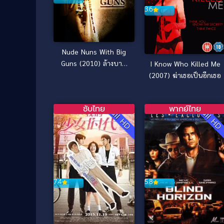
3.6
Nude Nuns With Big
Guns (2010) ล้างบาป
I Know Who Killed Me
แม่ชีปืนโหด
(2007) ฆ่าเธอเป็นอีกเธอ
ซับไทย
พากย์ไทย
Full HD
Full H
7.4
5.8