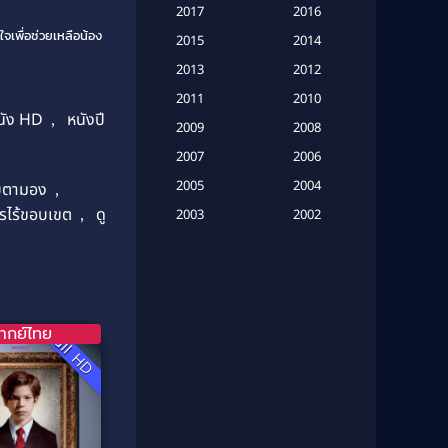
Based on a True Story เรื่องจริง
2017
2016
(20)
ใจเพื่อช่วยเหลือน้อง
2015
2014
Based on a True Story เรื่องจริง
2013
2012
(16)
2011
2010
นัง HD
,
หนังปี
2009
Based on Novel
(6)
2008
2007
2006
Betrayal
(1)
2005
2004
ับตามอง
,
Biography
(3)
รไร้ขอบเขต
,
ดู
2003
2002
2001
2000
Biography ชีวประวัติ
(26)
1999
1998
Biography ชีวิตจริง
(41)
1997
1996
1995
1994
ากย์ไทย
Black Comedy
(10)
Full HD
1993
1992
Classic หนังคลาสสิก
(134)
1991
1990
Classic หนังคลาสสิก
(21)
1989
1988
1987
1986