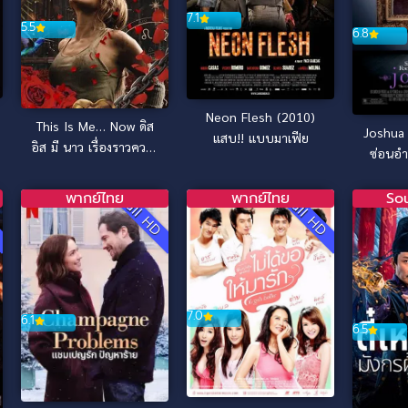
7.1
5.5
6.8
Neon Flesh (2010)
This Is Me… Now ดิส
Joshua (
แสบ!! แบบมาเฟีย
อิส มี นาว เรื่องราวความ
ซ่อนอำ
รัก (2024)
พากย์ไทย
พากย์ไทย
So
D
Full HD
Full HD
7.0
6.1
6.5