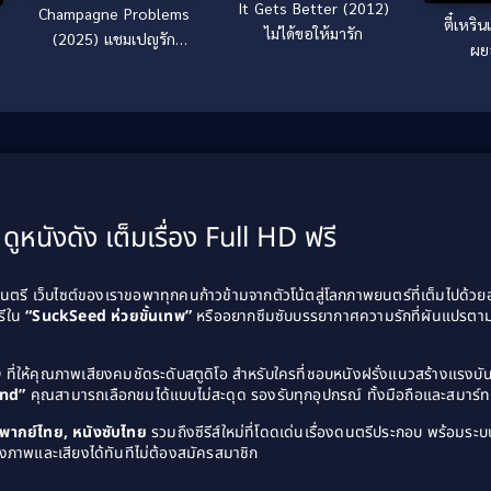
It Gets Better (2012)
Champagne Problems
ตี๋เหรินเ
ไม่ได้ขอให้มารัก
(2025) แชมเปญรัก
ผย
ปัญหาร้าย
ดูหนังดัง เต็มเรื่อง Full HD ฟรี
รี เว็บไซต์ของเราขอพาทุกคนก้าวข้ามจากตัวโน้ตสู่โลกภาพยนตร์ที่เต็มไปด้ว
รีใน
“SuckSeed ห่วยขั้นเทพ”
หรืออยากซึมซับบรรยากาศความรักที่ผันแปรตาม
D
ที่ให้คุณภาพเสียงคมชัดระดับสตูดิโอ สำหรับใครที่ชอบหนังฝรั่งแนวสร้างแรง
and”
คุณสามารถเลือกชมได้แบบไม่สะดุด รองรับทุกอุปกรณ์ ทั้งมือถือและสมาร์ทท
ังพากย์ไทย, หนังซับไทย
รวมถึงซีรีส์ใหม่ที่โดดเด่นเรื่องดนตรีประกอบ พร้อมระบบ
งภาพและเสียงได้ทันทีไม่ต้องสมัครสมาชิก