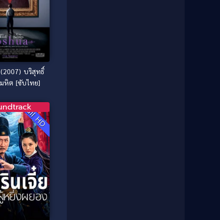
Classic หนังคลาสสิก
(25)
1985
1984
Comedy ตลก
(46)
1983
1982
1981
1980
Comedy ตลก
(515)
1979
1978
Comedy ตลกขบขัน
(4)
1976
1975
2007) บริสุทธิ์
มหิต [ซับไทย]
Coming of Age ก้าวพ้นวัย
(1)
1974
1972
1971
1970
Coming-of-Age
(3)
undtrack
Full HD
1969
1968
Coming-of-age ชีวิตวัยรุ่น
(21)
1964
1963
1962
1956
Community
(1)
1954
1950
Crime อาชญากรรม
(78)
1940
Crime อาชญากรรม
(289)
Cult Film
(4)