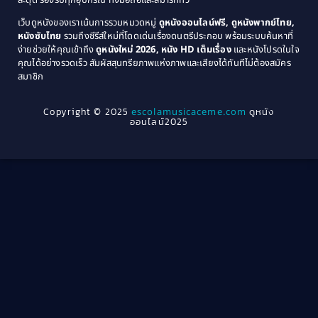
สะดุด รองรับทุกอุปกรณ์ ทั้งมือถือและสมาร์ททีวี
Coming-of-age ชีวิตวัยรุ่น
(21)
1971
1970
เว็บดูหนังของเราเน้นการรวมหมวดหมู่
ดูหนังออนไลน์ฟรี, ดูหนังพากย์ไทย,
หนังซับไทย
รวมถึงซีรีส์ใหม่ที่โดดเด่นเรื่องดนตรีประกอบ พร้อมระบบค้นหาที่
1969
1968
Community
(1)
ง่ายช่วยให้คุณเข้าถึง
ดูหนังใหม่ 2026, หนัง HD เต็มเรื่อง
และหนังโปรดในใจ
1964
1963
คุณได้อย่างรวดเร็ว สัมผัสสุนทรียภาพแห่งภาพและเสียงได้ทันทีไม่ต้องสมัคร
Crime อาชญากรรม
(78)
สมาชิก
1962
1956
1954
1950
Crime อาชญากรรม
(289)
Copyright © 2025
escolamusicaceme.com
ดูหนัง
1940
ออนไลน์2025
Cult Film
(4)
Culture
(8)
Dance เต้น
(13)
Dark Comedy ตลกร้าย
(11)
Detective
(21)
Detective สืบสวน
(46)
Detective สืบสวน
(40)