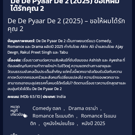
De De Pyaar De 2 (2025) ขอให้ผม
ได้รักคุณ 2
De De Pyaar De 2 (2025) – ขอให้ผมได้รัก
คุณ 2
ข้อมูลภาพยนตร์:
De De Pyaar De 2 เป็นภาพยนตร์แนว Comedy,
Romance และ Drama ผลิตปี 2025 กำกับโดย Akiv Ali นำแสดงโดย Ajay
Devgn, Rakul Preet Singh และ Tabu
เรื่องย่อ:
เรื่องราวสานต่อความสัมพันธ์ที่ซับซ้อนของ Ashish และ Ayesha ที่
ต้องเผชิญกับความท้าทายใหม่ๆ ในชีวิตคู่ ความแตกต่างทางอายุและ
วัฒนธรรมยังคงเป็นประเด็นสำคัญ แต่ครั้งนี้พวกเขายังต้องรับมือกับความ
คาดหวังจากครอบครัวและสังคมที่เปลี่ยนแปลงไป ความรักของพวกเขาจะ
สามารถเอาชนะอุปสรรคทั้งหมดได้หรือไม่? ติดตามเรื่องราวความรักสุดฮาและ
อบอุ่นหัวใจได้ใน De De Pyaar De 2
คะแนน:
IMDb 6.5/10 |
ประเทศ:
India
หมวด
Comedy ตลก
,
Drama ดราม่า
,
หมู่ที่
เกี่ยวข้อง
Romance โรแมนติก
,
Romance โรแมน
ติก
,
ดูหนังใหม่ชนโรง
,
หนังปี 2025