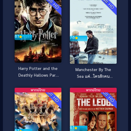
Full HD
Full HD
8.1
7.6
Harry Potter and the
Manchester By The
Deathly Hallows Part
Sea แค่…ใครสักคน
2 (2011) แฮร์รี่ พอต
(2016)
เตอร์ กับ เครื่องราง
พากย์ไทย
พากย์ไทย
Full HD
Full HD
ยมฑูต ตอน 2
6.1
6.1