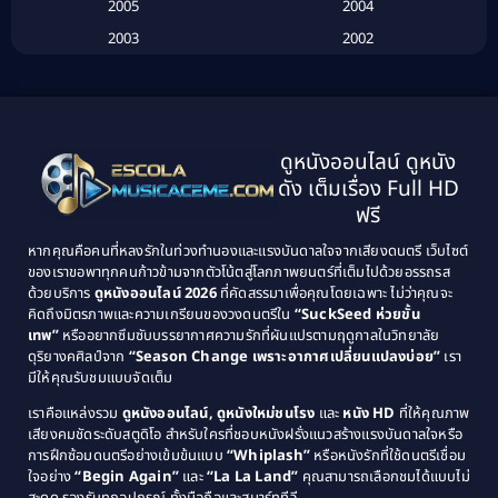
2005
2004
Biography ชีวประวัติ
(26)
2003
2002
Biography ชีวิตจริง
(41)
2001
2000
1999
1998
Black Comedy
(10)
1997
1996
Classic หนังคลาสสิก
(134)
ดูหนังออนไลน์ ดูหนัง
1995
1994
ดัง เต็มเรื่อง Full HD
Classic หนังคลาสสิก
(21)
1993
1992
ฟรี
1991
1990
Classic หนังคลาสสิก
(25)
หากคุณคือคนที่หลงรักในท่วงทำนองและแรงบันดาลใจจากเสียงดนตรี เว็บไซต์
1989
1988
ของเราขอพาทุกคนก้าวข้ามจากตัวโน้ตสู่โลกภาพยนตร์ที่เต็มไปด้วยอรรถรส
Comedy ตลก
(46)
ด้วยบริการ
ดูหนังออนไลน์ 2026
ที่คัดสรรมาเพื่อคุณโดยเฉพาะ ไม่ว่าคุณจะ
1987
1986
คิดถึงมิตรภาพและความเกรียนของวงดนตรีใน
“SuckSeed ห่วยขั้น
1985
1984
Comedy ตลก
(515)
เทพ”
หรืออยากซึมซับบรรยากาศความรักที่ผันแปรตามฤดูกาลในวิทยาลัย
ดุริยางคศิลป์จาก
“Season Change เพราะอากาศเปลี่ยนแปลงบ่อย”
เรา
1983
1982
มีให้คุณรับชมแบบจัดเต็ม
Comedy ตลกขบขัน
(4)
1981
1980
เราคือแหล่งรวม
ดูหนังออนไลน์, ดูหนังใหม่ชนโรง
และ
หนัง HD
ที่ให้คุณภาพ
1979
Coming of Age ก้าวพ้นวัย
(1)
1978
เสียงคมชัดระดับสตูดิโอ สำหรับใครที่ชอบหนังฝรั่งแนวสร้างแรงบันดาลใจหรือ
การฝึกซ้อมดนตรีอย่างเข้มข้นแบบ
“Whiplash”
หรือหนังรักที่ใช้ดนตรีเชื่อม
1976
1975
Coming-of-Age
(3)
ใจอย่าง
“Begin Again”
และ
“La La Land”
คุณสามารถเลือกชมได้แบบไม่
1974
1972