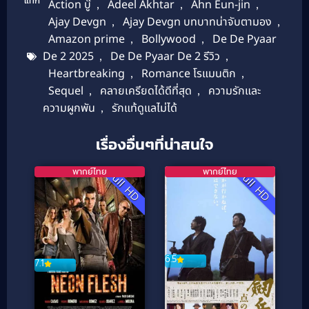
แท็ก
Action บู๊
,
Adeel Akhtar
,
Ahn Eun-jin
,
Ajay Devgn
,
Ajay Devgn บทบาทน่าจับตามอง
,
Amazon prime
,
Bollywood
,
De De Pyaar
De 2 2025
,
De De Pyaar De 2 รีวิว
,
Heartbreaking
,
Romance โรแมนติก
,
Sequel
,
คลายเครียดได้ดีที่สุด
,
ความรักและ
ความผูกพัน
,
รักแท้ดูแลไม่ได้
เรื่องอื่นๆที่น่าสนใจ
พากย์ไทย
พากย์ไทย
Full HD
Full HD
6.5
7.1