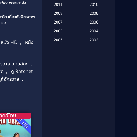
(16)
อนพ้อง พวกเขาจึง
2011
2010
2009
Based on Novel
(6)
2008
ิดดีๆ เกี่ยวกับมิตรภาพ
2007
2006
รัว
Betrayal
(1)
2005
2004
Biography
(3)
2003
2002
หนัง HD
,
หนัง
2001
2000
Biography ชีวประวัติ
(26)
1999
1998
ักรวาล นักแสดง
,
Biography ชีวิตจริง
(41)
1997
1996
ุด
,
ดู Ratchet
1995
1994
Black Comedy
(10)
กู้จักรวาล
,
1993
1992
Classic หนังคลาสสิก
(134)
1991
1990
Classic หนังคลาสสิก
(21)
1989
1988
1987
1986
Classic หนังคลาสสิก
(25)
ากย์ไทย
Full HD
1985
1984
Comedy ตลก
(46)
1983
1982