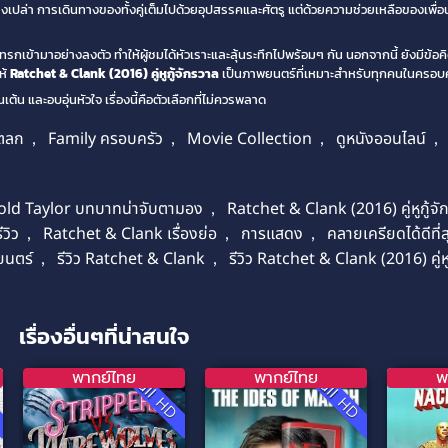
งเปล่า การเดินทางของทั้งคู่เต็มไปด้วยอุปสรรคและศัตรู แต่ด้วยความช่วยเหลือของเพื่
รกเข้ามาอย่างลงตัว ทำให้ผู้ชมได้หัวเราะและลุ้นระทึกไปพร้อมๆ กัน นอกจากนี้ ยังมีข้อค
ห้
Ratchet & Clank (2016) คู่หูกู้จักรวาล
เป็นภาพยนตร์ที่เหมาะสำหรับทุกคนในครอบค
น และอบอุ่นหัวใจ เรื่องนี้คือตัวเลือกที่ไม่ควรพลาด
ตลก
,
Family ครอบครัว
,
Movie Collection
,
ดูหนังออนไลน์
,
ld Taylor บทบาทน่าจับตามอง
,
Ratchet & Clank (2016) คู่หูกู้จ
วิว
,
Ratchet & Clank เรื่องย่อ
,
การแสดง
,
คลายเครียดได้ดีที่ส
นตร์
,
รีวิว Ratchet & Clank
,
รีวิว Ratchet & Clank (2016) คู่หู
เรื่องอื่นๆที่น่าสนใจ
พากย์ไทย
พากย์ไทย
พ
D
Full HD
Full HD