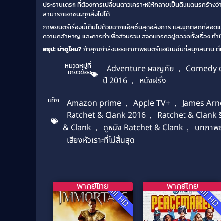
ประธานเดรก ที่ต้องการเปลี่ยนดาวเคราะห์ให้กลายเป็นดินแดนรกร้างว่า
สามารถเอาชนะทุกสิ่งไปได้
ภาพยนตร์เรื่องนี้เต็มไปด้วยฉากแอ็คชั่นสุดอลังการ และมุกตลกที่สอดแท
ความกล้าหาญ และการทำเพื่อส่วนรวม สอดแทรกอยู่ตลอดทั้งเรื่อง ทำใ
สรุป: น่าดูไหม?
ถ้าคุณกำลังมองหาภาพยนตร์แอนิเมชั่นที่สนุกสนาน ตื่นเต้
หมวดหมู่ที่
Adventure ผจญภัย
,
Comedy 
เกี่ยวข้อง
ปี 2016
,
หนังฝรั่ง
แท็ก
Amazon prime
,
Apple TV+
,
James Arno
Ratchet & Clank 2016
,
Ratchet & Clank รี
& Clank
,
ดูหนัง Ratchet & Clank
,
บทภาพย
เสียงหัวเราะที่ไม่สิ้นสุด
พากย์ไทย
พากย์ไทย
Full HD
Full H