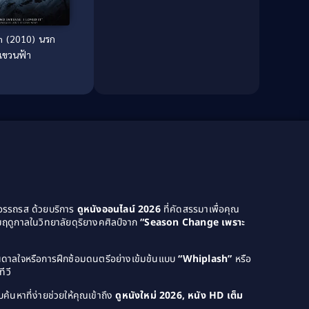
Dark Comedy ตลกร้าย
(11)
Detective
(21)
n (2010) นรก
แขวนฟ้า
Detective สืบสวน
(46)
Detective สืบสวน
(40)
Disaster
(22)
Disney+
(42)
Documentary สารคดี
(4)
Documentary สารคดี
(58)
ยอรรถรส ด้วยบริการ
ดูหนังออนไลน์ 2026
ที่คัดสรรมาเพื่อคุณ
ฤดูกาลในวิทยาลัยดุริยางคศิลป์จาก
“Season Change เพราะ
Drama ดราม่า
(120)
บันดาลใจหรือการฝึกซ้อมดนตรีอย่างเข้มข้นแบบ
“Whiplash”
หรือ
Drama ดราม่า
(1,046)
ีวี
Dystopian
(14)
ค้นหาที่ง่ายช่วยให้คุณเข้าถึง
ดูหนังใหม่ 2026, หนัง HD เต็ม