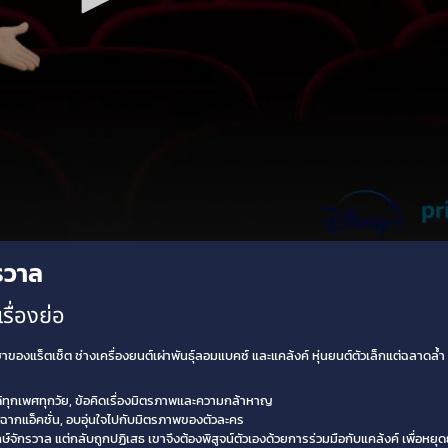
กรวาล
รื่องย่อ
องแร็ตเช็ต ช่างเครื่องยนต์เผ่าพันธุ์ลอมแบคซ์ และแคล้งค์ หุ่นยนต์ตัวเล็กแต่ฉลาดล้ำ ท
ได้ทุกเพศทุกวัย, ข้อคิดเรื่องมิตรภาพและความกล้าหาญ
ฉากแอ็คชั่น, อบอุ่นใจไปกับมิตรภาพของตัวละคร
ทักษ์จักรวาล แต่กลับถูกปฏิเสธ เขาจึงต้องพิสูจน์ตัวเองด้วยการร่วมมือกับแคล้งค์ เพื่อหย