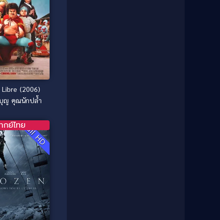
1981
1980
Comedy ตลก
(515)
1979
1978
Comedy ตลกขบขัน
(4)
1976
1975
Coming of Age ก้าวพ้นวัย
(1)
1974
1972
1971
1970
Coming-of-Age
(3)
1969
1968
Coming-of-age ชีวิตวัยรุ่น
(21)
1964
1963
Libre (2006)
1962
1956
บุญ คุณนักปล้ำ
Community
(1)
1954
1950
Crime อาชญากรรม
(78)
ากย์ไทย
Full HD
1940
Crime อาชญากรรม
(289)
Cult Film
(4)
Culture
(8)
Dance เต้น
(13)