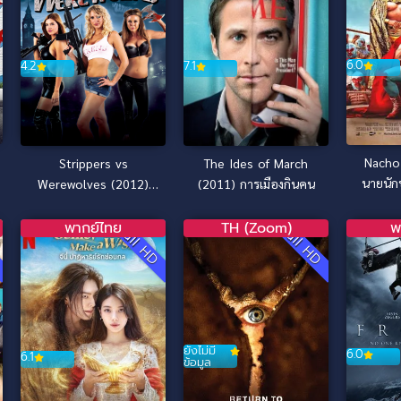
6.0
4.2
7.1
Nacho 
Strippers vs
The Ides of March
นายนัก
Werewolves (2012)
(2011) การเมืองกินคน
สวยระห่ำ ปะทะ มนุษย์
หมาป่า
พากย์ไทย
TH (Zoom)
พ
D
Full HD
Full HD
ยังไม่มี
6.0
6.1
ข้อมูล