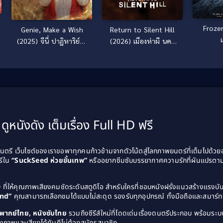
Froze
Genie, Make a Wish
Return to Silent Hill
(2025) จีนี่ ปาฏิหาริย์รัก
(2026) เมืองห่าผี นคร
ซ่อนกล
คืนชีพ
ดูหนังดัง เต็มเรื่อง Full HD ฟรี
รี เว็บไซต์ของเราขอพาทุกคนก้าวข้ามจากตัวโน้ตสู่โลกภาพยนตร์ที่เต็มไปด้ว
รีใน
“SuckSeed ห่วยขั้นเทพ”
หรืออยากซึมซับบรรยากาศความรักที่ผันแปรตาม
D
ที่ให้คุณภาพเสียงคมชัดระดับสตูดิโอ สำหรับใครที่ชอบหนังฝรั่งแนวสร้างแรง
and”
คุณสามารถเลือกชมได้แบบไม่สะดุด รองรับทุกอุปกรณ์ ทั้งมือถือและสมาร์ทท
ังพากย์ไทย, หนังซับไทย
รวมถึงซีรีส์ใหม่ที่โดดเด่นเรื่องดนตรีประกอบ พร้อมระบบ
งภาพและเสียงได้ทันทีไม่ต้องสมัครสมาชิก