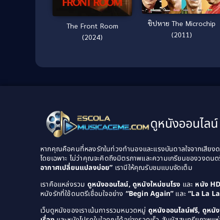
ชิปหาย The Microchip
The Front Room
(2011)
(2024)
ดูหนังออนไลน์ 
หากคุณคือคนที่หลงรักในท่วงทำนองและแรงบันดาลใจจากเสียงดนต
โดยเฉพาะ ไม่ว่าคุณจะคิดถึงมิตรภาพและความเกรียนของวงดนต
อากาศเปลี่ยนแปลงบ่อย”
เรามีให้คุณรับชมแบบจัดเต็ม
เราคือแหล่งรวม
ดูหนังออนไลน์, ดูหนังใหม่ชนโรง
และ
หนัง H
หนังรักที่ใช้ดนตรีเชื่อมใจอย่าง
“Begin Again”
และ
“La La L
เว็บดูหนังของเราเน้นการรวมหมวดหมู่
ดูหนังออนไลน์ฟรี, ดูหน
เรื่อง
และหนังโปรดในใจคุณได้อย่างรวดเร็ว สัมผัสสุนทรียภาพแห่