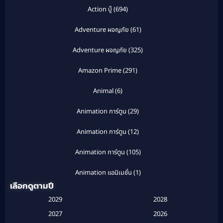
Action บู๊
(694)
Adventure ผจญภัย
(61)
Adventure ผจญภัย
(325)
Amazon Prime
(291)
Animal
(6)
Animation การ์ตูน
(29)
Animation การ์ตูน
(12)
Animation การ์ตูน
(105)
Animation แอนิเมชั่น
(1)
เลือกดูตามปี
Anthology
(1)
2029
2028
Apple TV
(20)
2027
2026