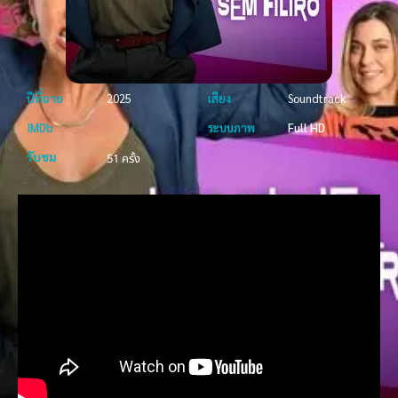
ปีที่ฉาย
2025
เสียง
Soundtrack
IMDb
ระบบภาพ
Full HD
รับชม
51 ครั้ง