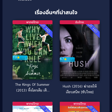
เรื่องอื่นๆที่น่าสนใจ
พากย์ไทย
ซับไทย
Full HD
Full HD
7.0
6.7
The Kings Of Summer
Hush (2016) ฆ่าเธอให้
(2013) ทิ้งโลกเดิม เติม
เงียบสนิท [ซับไทย]
โลกใหม่
พากย์ไทย
พากย์ไทย
Full HD
Full HD