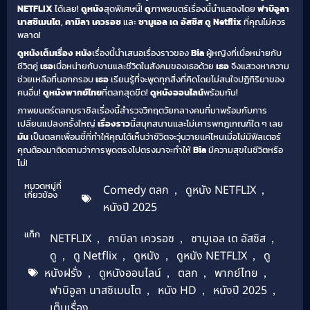
NETFLIX
ได้เลย!
ดูหนัง
สุดพิเศษนี้!
ดู
ภาพยนตร์เรื่องนี้นำแสดงโดย
ฟาบิอูลา
นาสซิเมนโต
,
คามิลา เควรอซ
และ
ซามูเอล เด อัสซิส
ดู Netflix
ที่คุณไม่ควร
พลาด!
ดูหนังเต็มเรื่อง
หนัง
เรื่องนี้นำเสนอเรื่องราวของ
Bia
ผู้หญิงที่เบื่อหน่ายกับ
ชีวิตคู่
เธอ
เบื่อหน่ายกับงานและชีวิตในสังคมของเธอด้วย
เธอ
จึงแสวงหาความ
ช่วยเหลือที่นอกกรอบ
เธอ
เรียนรู้ที่จะพูดทุกสิ่งที่คิดโดยไม่สนใจปฏิกิริยาของ
คนอื่น!
ดูหนังพากย์ไทย
ที่ตลกสุดขีด!
ดูหนังออนไลน์
พร้อมกัน!
ภาพยนตร์ตลกบราซิลเรื่องนี้สำรวจวิกฤตวัยกลางคนที่มาพร้อมกับการ
เปลี่ยนแปลงครั้งใหญ่
เรื่องราว
นี้สนุกสนานและไม่เคารพกฎเกณฑ์ใด ๆ เลย
มัน
เป็นตลกเพื่อนซี้ที่ทำให้คุณได้เห็นว่าชีวิตจะวุ่นวายแค่ไหนเมื่อไม่มีฟิลเตอร์
คุณต้องมาติดตามว่าการพูดตรงไปตรงมาจะทำให้
Bia
มีความสุขในชีวิตหรือ
ไม่!
หมวดหมู่ที่
Comedy ตลก
,
ดูหนัง NETFLIX
,
เกี่ยวข้อง
หนังปี 2025
แท็ก
NETFLIX
,
คามิลา เควรอซ
,
ซามูเอล เด อัสซิส
,
ดู
,
ดู Netflix
,
ดูหนัง
,
ดูหนัง NETFLIX
,
ดู
หนังฝรั่ง
,
ดูหนังออนไลน์
,
ตลก
,
พากย์ไทย
,
ฟาบิอูลา นาสซิเมนโต
,
หนัง HD
,
หนังปี 2025
,
เต็มเรื่อง