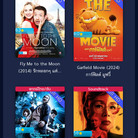
6.3
6.0
Fly Me to the Moon
Garfield Movie (2024)
(2014) รักหลอกๆ แต่ใจ
การ์ฟิลด์ มูฟวี่
บอกใช่
พากย์ไทย/ซับ
Soundtrack
Full HD
Full HD
4.8
5.6